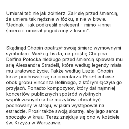
Umierał też nie jak żołnierz. Żalił się przed śmiercią,
że umiera tak nędznie w łóżku, a nie w bitwie.
"Jednak - jak podkreślił prelegent - mimo +innej
śmierci+ umierał pogodzony z losem".
Skądinąd Chopin opatrzył swoją śmierć wymownymi
symbolami. Według Liszta, na prośbę Chopina
Delfina Potocka niedługo przed śmiercią śpiewała mu
arię Alessandra Stradelli, która według legendy miała
mu uratować życie. Także według Liszta, Chopin
kazał pochować się na cmentarzu Pcre-Lachaise
obok grobu Vincenza Belliniego, z którym łączyła go
przyjaźń. Ponadto kompozytor, który dał najmniej
koncertów publicznych spośród wybitnych
współczesnych sobie muzyków, chciał być
pochowany w stroju, w jakim występował na
estradzie. Prosił także swoją siostrę, aby jego serce
spoczęło w kraju. Teraz znajduje się ono w kościele
św. Krzyża w Warszawie.