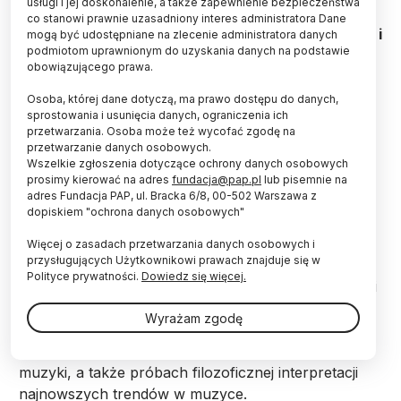
usługi i jej doskonalenie, a także zapewnienie bezpieczeństwa
mesjaniści – szukanie uniwersalnej recepty na to,
co stanowi prawnie uzasadniony interes administratora Dane
aby wszyscy ludzie stali się wobec siebie życzliwi i
mogą być udostępniane na zlecenie administratora danych
dobrzy, uważał za skazane z góry na
podmiotom uprawnionym do uzyskania danych na podstawie
obowiązującego prawa.
niepowodzenie” </strong>– mówił prof. Jacek
Jadacki z Instytutu Filozofii Uniwersytetu
Osoba, której dane dotyczą, ma prawo dostępu do danych,
Warszawskiego podczas konferencji
sprostowania i usunięcia danych, ograniczenia ich
<strong>„Filozofia i muzyka”.</strong>
przetwarzania. Osoba może też wycofać zgodę na
przetwarzanie danych osobowych.
Wszelkie zgłoszenia dotyczące ochrony danych osobowych
Spotkanie z okazji Międzynarodowego Roku
prosimy kierować na adres
fundacja@pap.pl
lub pisemnie na
adres Fundacja PAP, ul. Bracka 6/8, 00-502 Warszawa z
Chopinowskiego zorganizowali: Narodowy Instytut
dopiskiem "ochrona danych osobowych"
im. Fryderyka Chopina i Instytut Filozofii
Uniwersytetu Warszawskiego. W konferencji wzięli
Więcej o zasadach przetwarzania danych osobowych i
przysługujących Użytkownikowi prawach znajduje się w
udział filozofowie, muzykolodzy i krytycy muzyczni.
Polityce prywatności.
Dowiedz się więcej.
Dyskutowano o szeroko pojętej filozoficznej refleksji
nad muzyką, m.in. o światopoglądzie i estetyce
Wyrażam zgodę
Fryderyka Chopina, związkach muzyki z historią idei
filozoficznych, fenomenologii dźwięku, semantyce
muzyki, a także próbach filozoficznej interpretacji
najnowszych trendów w muzyce.