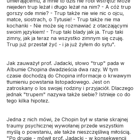
umierającemu, a mnie to dziś nie robi wstrętu! Może
niejeden trup leżał i długo leżał na nim? - A cóż trup
gorszy ode mnie? - Trup także nie wie nic o ojcu,
matce, siostrach, o Tytusie! - Trup także nie ma
kochanki - Nie może się rozmawiać z otaczającymi
swoim językiem! - Trup taki blady jak ja. Trup taki
zimny, jak ja teraz na wszystko zimnym się czuję.
Trup już przestał żyć - i ja już żyłem do sytu".
Jak zauważył prof. Jadacki, słowo "trup" pada w
Albumie Chopina dwadzieścia dwa razy. W tym
czasie dochodzą do Chopina informacje o krwawym
tłumieniu powstania listopadowego. Jest on
zatroskany o los swojej rodziny i przyjaciół. Dlaczego
jednak "trupem" nazywa także siebie? Istnieje co do
tego kilka hipotez.
Jedna z nich mówi, że Chopin był w stanie skrajnej
traumy psychicznej wywołanej przede wszystkim
myślą o powstaniu, ale także nieszczęśliwą miłością.
"Po drugie - mówił prof. Jadacki - w konsekwencji