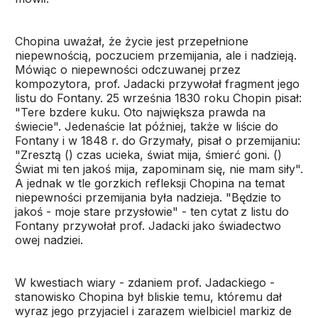
Chopina uważał, że życie jest przepełnione
niepewnością, poczuciem przemijania, ale i nadzieją.
Mówiąc o niepewności odczuwanej przez
kompozytora, prof. Jadacki przywołał fragment jego
listu do Fontany. 25 września 1830 roku Chopin pisał:
"Tere bzdere kuku. Oto największa prawda na
świecie". Jedenaście lat później, także w liście do
Fontany i w 1848 r. do Grzymały, pisał o przemijaniu:
"Zresztą () czas ucieka, świat mija, śmierć goni. ()
Świat mi ten jakoś mija, zapominam się, nie mam siły".
A jednak w tle gorzkich refleksji Chopina na temat
niepewności przemijania była nadzieja. "Będzie to
jakoś - moje stare przysłowie" - ten cytat z listu do
Fontany przywołał prof. Jadacki jako świadectwo
owej nadziei.
W kwestiach wiary - zdaniem prof. Jadackiego -
stanowisko Chopina był bliskie temu, któremu dał
wyraz jego przyjaciel i zarazem wielbiciel markiz de