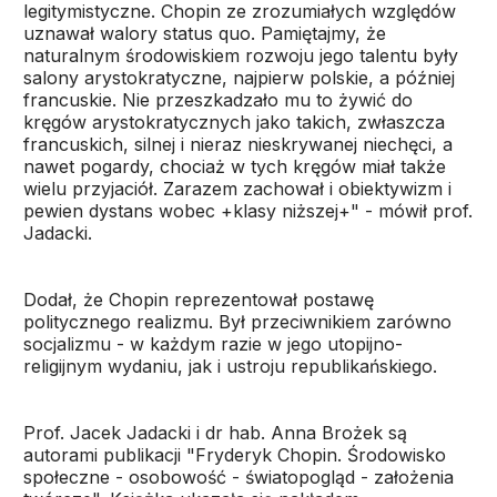
legitymistyczne. Chopin ze zrozumiałych względów
uznawał walory status quo. Pamiętajmy, że
naturalnym środowiskiem rozwoju jego talentu były
salony arystokratyczne, najpierw polskie, a później
francuskie. Nie przeszkadzało mu to żywić do
kręgów arystokratycznych jako takich, zwłaszcza
francuskich, silnej i nieraz nieskrywanej niechęci, a
nawet pogardy, chociaż w tych kręgów miał także
wielu przyjaciół. Zarazem zachował i obiektywizm i
pewien dystans wobec +klasy niższej+" - mówił prof.
Jadacki.
Dodał, że Chopin reprezentował postawę
politycznego realizmu. Był przeciwnikiem zarówno
socjalizmu - w każdym razie w jego utopijno-
religijnym wydaniu, jak i ustroju republikańskiego.
Prof. Jacek Jadacki i dr hab. Anna Brożek są
autorami publikacji "Fryderyk Chopin. Środowisko
społeczne - osobowość - światopogląd - założenia