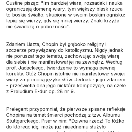
Custine pisząc: "Im bardziej wiara, rozsadek i nauka
ograniczają domenę wiary, tym większy blask rzuca
to boskie światło, skupione w swoim boskim ognisku;
lepiej się wierzy, gdy się mniej wierzy. Znaki krzyża
nie świadczą o pobożności".
Zdaniem Liszta, Chopin był głęboko religijny i
szczerze przywiązany do katolicyzmu. Nigdy jednak
nie poruszał tego tematu, zachowując swoją wiarę
dla siebie i nie manifestował jej na zewnętrz. Według
prof. Jadackiego, twierdzenie to wymaga pewnej
korekty. Otóż Chopin istotnie nie manifestował swojej
wiary za pomocą języka słów. Jednak - jego zdaniem
- prześwietla ona jego niektóre kompozycje, na czele
z Preludium E-dur op. 28 nr 9.
Prelegent przypomniał, że pierwsze spisane refleksje
Chopina na temat śmierci pochodzą z tzw. Albumu
Stuttgarckiego. Pisał w nim: "Dziwna rzecz! To łóżko
do którego idę, może już niejednemu służyło