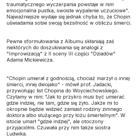
traumatycznego wyczerpania powstaje w nim
emocjonalna pustka, swoiste wypalenie uczuciowe".
Najważniejsze wydaje się jednak chyba to, że Chopin
uświadamia sobie swoją bezsilność w obliczu śmierci.
Pewne sformułowania z Albumu skłaniają zaś
niektórych do doszukiwania się analogii z
"Improwizacją" z II sceny III części "Dziadów"
Adama Mickiewicza.
"Chopin umierał z godnością, chociaż marzył o innej
śmierci, innej dwojako" - mówił prof. Jadacki,
przywołując list Chopina do Woyciechowskiego.
Czytamy w nim: "Jak to przykro musi być umierać
gdzie indziej, nie tam, gdzie się żyło. Jakże mi to
okropnie będzie widzieć zamiast rodziny zimnego
doktora albo służącego przy łożu śmiertelnym". W
istocie umarł "gdzie indziej", ale otoczony
przyjaciółmi. Czuwała przy nim także siostra
Ludwika.