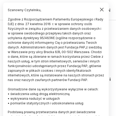
PL
EN
Szanowny Czytelniku,
Zgodnie z Rozporządzeniem Parlamentu Europejskiego i Rady
(UE) z dnia 27 kwietnia 2016 r. w sprawie ochrony osób
HISTORIA I KULTURA
fizycznych w związku z przetwarzaniem danych osobowych i
w sprawie swobodnego przepływu takich danych oraz
Prof. Jadacki o światopoglądzie
uchylenia dyrektywy 95/46/WE (ogólne rozporządzenie o
Chopina
ochronie danych) informujemy Cię o przetwarzaniu Twoich
danych. Administratorem danych jest Fundacja PAP,z siedzibą
w Warszawie przy ulicy Bracka 6/8, 00-502 Warszawa. Chodzi
06.10.2010
aktualizacja: 06.10.2010
o dane, które są zbierane w ramach korzystania przez Ciebie z
6 minut czytania
naszych usług, w tym stron internetowych, serwisów i innych
funkcjonalności udostępnianych przez Fundację PAP, głównie
zapisanych w plikach cookies i innych identyfikatorach
„Chopin wyniósł ze środowiska Liceum i
internetowych, które są instalowane na naszych stronach przez
Uniwersytetu Warszawskiego realizm praktyczny i
nas oraz naszych zaufanych partnerów Fundacji PAP.
zdroworozsądkową niechęć do egzaltowanej
spekulacji dotyczącej istoty wszechświata i
Gromadzone dane są wykorzystywane wyłącznie w celach:
• świadczenia usług drogą elektroniczną
romantycznego mesjanizmu rojącego o naprawie
• wykrywania nadużyć w usługach
całej ludzkości. Postawa Chopina wobec innych
• pomiarów statystycznych i udoskonalenia usług
była pełna życzliwości i dobroci. <strong>Chopin
był zdania, że dobrze jest, jak ludzie są wobec
Podstawą prawną przetwarzania danych jest świadczenie
siebie życzliwi i dobrzy. Jednakże – inaczej niż