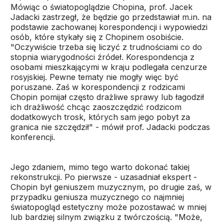
Mówiąc o światopoglądzie Chopina, prof. Jacek
Jadacki zastrzegł, że będzie go przedstawiał m.in. na
podstawie zachowanej korespondencji i wypowiedzi
osób, które stykały się z Chopinem osobiście.
"Oczywiście trzeba się liczyć z trudnościami co do
stopnia wiarygodności źródeł. Korespondencja z
osobami mieszkającymi w kraju podlegała cenzurze
rosyjskiej. Pewne tematy nie mogły więc być
poruszane. Zaś w korespondencji z rodzicami
Chopin pomijał często drażliwe sprawy lub łagodził
ich drażliwość chcąc zaoszczędzić rodzicom
dodatkowych trosk, których sam jego pobyt za
granica nie szczędził" - mówił prof. Jadacki podczas
konferencji.
Jego zdaniem, mimo tego warto dokonać takiej
rekonstrukcji. Po pierwsze - uzasadniał ekspert -
Chopin był geniuszem muzycznym, po drugie zaś, w
przypadku geniusza muzycznego co najmniej
światopogląd estetyczny może pozostawać w mniej
lub bardziej silnym związku z twórczością. "Może,