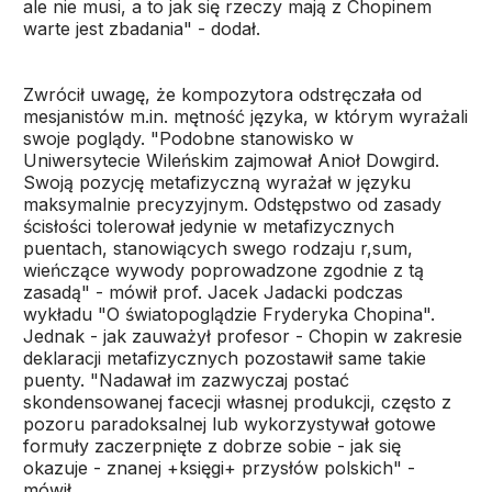
ale nie musi, a to jak się rzeczy mają z Chopinem
warte jest zbadania" - dodał.
Zwrócił uwagę, że kompozytora odstręczała od
mesjanistów m.in. mętność języka, w którym wyrażali
swoje poglądy. "Podobne stanowisko w
Uniwersytecie Wileńskim zajmował Anioł Dowgird.
Swoją pozycję metafizyczną wyrażał w języku
maksymalnie precyzyjnym. Odstępstwo od zasady
ścisłości tolerował jedynie w metafizycznych
puentach, stanowiących swego rodzaju r,sum,
wieńczące wywody poprowadzone zgodnie z tą
zasadą" - mówił prof. Jacek Jadacki podczas
wykładu "O światopoglądzie Fryderyka Chopina".
Jednak - jak zauważył profesor - Chopin w zakresie
deklaracji metafizycznych pozostawił same takie
puenty. "Nadawał im zazwyczaj postać
skondensowanej facecji własnej produkcji, często z
pozoru paradoksalnej lub wykorzystywał gotowe
formuły zaczerpnięte z dobrze sobie - jak się
okazuje - znanej +księgi+ przysłów polskich" -
mówił.