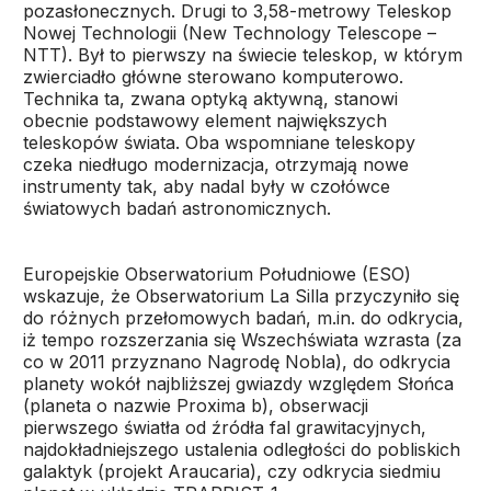
pozasłonecznych. Drugi to 3,58-metrowy Teleskop
Nowej Technologii (New Technology Telescope –
NTT). Był to pierwszy na świecie teleskop, w którym
zwierciadło główne sterowano komputerowo.
Technika ta, zwana optyką aktywną, stanowi
obecnie podstawowy element największych
teleskopów świata. Oba wspomniane teleskopy
czeka niedługo modernizacja, otrzymają nowe
instrumenty tak, aby nadal były w czołówce
światowych badań astronomicznych.
Europejskie Obserwatorium Południowe (ESO)
wskazuje, że Obserwatorium La Silla przyczyniło się
do różnych przełomowych badań, m.in. do odkrycia,
iż tempo rozszerzania się Wszechświata wzrasta (za
co w 2011 przyznano Nagrodę Nobla), do odkrycia
planety wokół najbliższej gwiazdy względem Słońca
(planeta o nazwie Proxima b), obserwacji
pierwszego światła od źródła fal grawitacyjnych,
najdokładniejszego ustalenia odległości do pobliskich
galaktyk (projekt Araucaria), czy odkrycia siedmiu