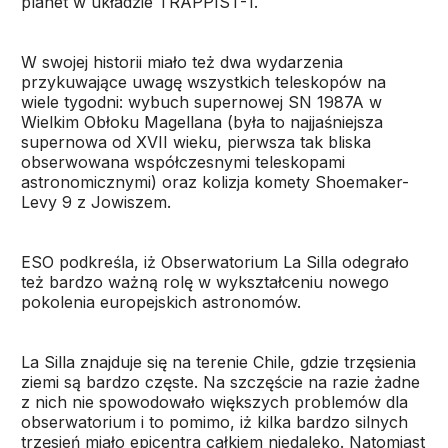
planet w układzie TRAPPIST-1.
W swojej historii miało też dwa wydarzenia
przykuwające uwagę wszystkich teleskopów na
wiele tygodni: wybuch supernowej SN 1987A w
Wielkim Obłoku Magellana (była to najjaśniejsza
supernowa od XVII wieku, pierwsza tak bliska
obserwowana współczesnymi teleskopami
astronomicznymi) oraz kolizja komety Shoemaker-
Levy 9 z Jowiszem.
ESO podkreśla, iż Obserwatorium La Silla odegrało
też bardzo ważną rolę w wykształceniu nowego
pokolenia europejskich astronomów.
La Silla znajduje się na terenie Chile, gdzie trzęsienia
ziemi są bardzo częste. Na szczęście na razie żadne
z nich nie spowodowało większych problemów dla
obserwatorium i to pomimo, iż kilka bardzo silnych
trzęsień miało epicentra całkiem niedaleko. Natomiast