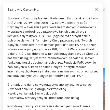
PL
EN
Szanowny Czytelniku,
Zgodnie z Rozporządzeniem Parlamentu Europejskiego i Rady
(UE) z dnia 27 kwietnia 2016 r. w sprawie ochrony osób
ŚWIAT
fizycznych w związku z przetwarzaniem danych osobowych i
w sprawie swobodnego przepływu takich danych oraz
Obserwatorium La Silla skończyło
uchylenia dyrektywy 95/46/WE (ogólne rozporządzenie o
50 lat
ochronie danych) informujemy Cię o przetwarzaniu Twoich
danych. Administratorem danych jest Fundacja PAP,z siedzibą
w Warszawie przy ulicy Bracka 6/8, 00-502 Warszawa. Chodzi
31.03.2019
aktualizacja: 31.03.2019
o dane, które są zbierane w ramach korzystania przez Ciebie z
3 minuty czytania
naszych usług, w tym stron internetowych, serwisów i innych
funkcjonalności udostępnianych przez Fundację PAP, głównie
zapisanych w plikach cookies i innych identyfikatorach
internetowych, które są instalowane na naszych stronach przez
nas oraz naszych zaufanych partnerów Fundacji PAP.
Gromadzone dane są wykorzystywane wyłącznie w celach:
• świadczenia usług drogą elektroniczną
• wykrywania nadużyć w usługach
• pomiarów statystycznych i udoskonalenia usług
Podstawą prawną przetwarzania danych jest świadczenie