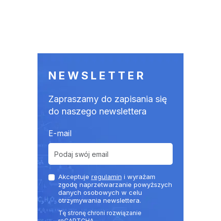
NEWSLETTER
Zapraszamy do zapisania się
do naszego newslettera
E-mail
Akceptuje
regulamin
i wyrażam
zgodę naprzetwarzanie powyższych
danych osobowych w celu
otrzymywania newslettera.