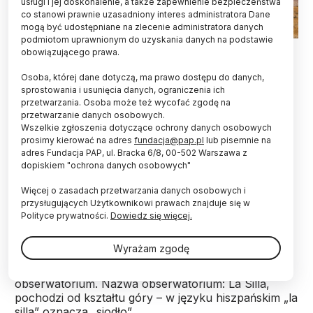
usługi i jej doskonalenie, a także zapewnienie bezpieczeństwa
co stanowi prawnie uzasadniony interes administratora Dane
mogą być udostępniane na zlecenie administratora danych
podmiotom uprawnionym do uzyskania danych na podstawie
Widok na Obseratorium La Silla z podnóża góry. Źródło:
obowiązującego prawa.
ESO/José Francisco Salgado (josefrancisco.org).
Osoba, której dane dotyczą, ma prawo dostępu do danych,
Europejskie Obserwatorium Południowe (ESO)
sprostowania i usunięcia danych, ograniczenia ich
świętuje 50-lecie pierwszego swojego
przetwarzania. Osoba może też wycofać zgodę na
obserwatorium założonego w Chile, na obrzeżach
przetwarzanie danych osobowych.
Wszelkie zgłoszenia dotyczące ochrony danych osobowych
pustyni Atakama. Co ciekawe, na początku lipca
prosimy kierować na adres
fundacja@pap.pl
lub pisemnie na
przez teren obserwatorium przebiegnie pas
adres Fundacja PAP, ul. Bracka 6/8, 00-502 Warszawa z
całkowitego zaćmienia Słońca.
dopiskiem "ochrona danych osobowych"
Więcej o zasadach przetwarzania danych osobowych i
Budowa obserwatorium astronomicznego na
przysługujących Użytkownikowi prawach znajduje się w
szczycie chilijskiej góry Cinchado-North rozpoczęła
Polityce prywatności.
Dowiedz się więcej.
się 1965 roku, trzy lata po założeniu ESO. Wybór
padł na to miejsce ze względu na dostępność
Wyrażam zgodę
lokalizacji, suchy klimat i świetne warunki
obserwacyjne, idealne do budowy dużego
obserwatorium. Nazwa obserwatorium: La Silla,
pochodzi od kształtu góry – w języku hiszpańskim „la
silla” oznacza „siodło”.