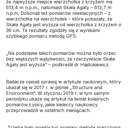
że najwyższe miejsce wierzchołka z krzyżem ma
613,4 m n.p.m., natomiast Skała Agaty – 613,7 m
n.p.m. Dokonali też pomiarów niwelacyjnych – z
wierzchołka na wierzchołek – które pokazały, że
Skała Agaty jest wyższa od wierzchołka z krzyżem o
36 cm. Te rezultaty zgodziły się z wynikami
szybkiego pomiaru metodą GPS.
„Na podstawie takich pomiarów można było orzec
bez większych wątpliwości, że rzeczywiście Skała
Agaty jest wyższa” – podkreślił dr Hajdukiewicz.
Badacze opisali sprawę w artykule naukowym, który
ukazał się w 2017 r. w piśmie „Structure and
Environment”. W styczniu 2019 r. w tym samym
periodyku ukaże się artykuł na temat kolejnych
pomiarów Łysicy, jakie kieleccy naukowcy
przeprowadzili w ostatnich miesiącach.
„Trzeba było powtórzyć pomiary metodą precyzyjną