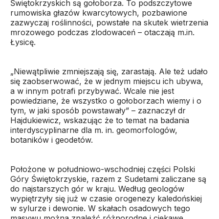
Świętokrzyskich są gołoborza. To podszczytowe
rumowiska głazów kwarcytowych, pozbawione
zazwyczaj roślinności, powstałe na skutek wietrzenia
mrozowego podczas zlodowaceń – otaczają m.in.
Łysicę.
„Niewątpliwie zmniejszają się, zarastają. Ale też udało
się zaobserwować, że w jednym miejscu ich ubywa,
a w innym potrafi przybywać. Wcale nie jest
powiedziane, że wszystko o gołoborzach wiemy i o
tym, w jaki sposób powstawały” – zaznaczył dr
Hajdukiewicz, wskazując że to temat na badania
interdyscyplinarne dla m. in. geomorfologów,
botaników i geodetów.
Położone w południowo-wschodniej części Polski
Góry Świętokrzyskie, razem z Sudetami zaliczane są
do najstarszych gór w kraju. Według geologów
wypiętrzyły się już w czasie orogenezy kaledońskiej
w sylurze i dewonie. W skałach osadowych tego
masywu można znaleźć różnorodne i ciekawe