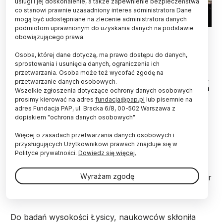
usługi i jej doskonalenie, a także zapewnienie bezpieczeństwa
co stanowi prawnie uzasadniony interes administratora Dane
mogą być udostępniane na zlecenie administratora danych
podmiotom uprawnionym do uzyskania danych na podstawie
Świeta Katarzyna (Łysica), 17.05.2013 Łysica(612m n.p.m.)
obowiązującego prawa.
najwyższy szczyt Gór Świetokrzyskich.Podejście od strony
Świętej Katarzyny.Nz szczyt łysicy z replika krzyża z 1930 roku
Osoba, której dane dotyczą, ma prawo dostępu do danych,
mw/obm PAP/Michał Walczak
sprostowania i usunięcia danych, ograniczenia ich
przetwarzania. Osoba może też wycofać zgodę na
Nie 612 metrów n.p.m., a niemal 614 metrów n.p.m.
przetwarzanie danych osobowych.
ma najwyższy szczyt Gór Świętokrzyskich, Łysica
Wszelkie zgłoszenia dotyczące ochrony danych osobowych
– wynika z badań naukowców Politechniki
prosimy kierować na adres
fundacja@pap.pl
lub pisemnie na
Świętokrzyskiej. Co ciekawe najwyższy punkt
adres Fundacja PAP, ul. Bracka 6/8, 00-502 Warszawa z
znajduje się nie na tym wierzchołku wzniesienia,
dopiskiem "ochrona danych osobowych"
który zdobywają turyści, a na sąsiednim.
Więcej o zasadach przetwarzania danych osobowych i
przysługujących Użytkownikowi prawach znajduje się w
Polityce prywatności.
Dowiedz się więcej.
Pomiary przeprowadzili dwaj naukowcy z katedry
Geotechniki, Geomatyki i Gospodarki Odpadami
Wyrażam zgodę
kieleckiej uczelni, dr Maciej Hajdukiewicz i dr inż. Ihor
Romanyshyn.
Do badań wysokości Łysicy, naukowców skłoniła