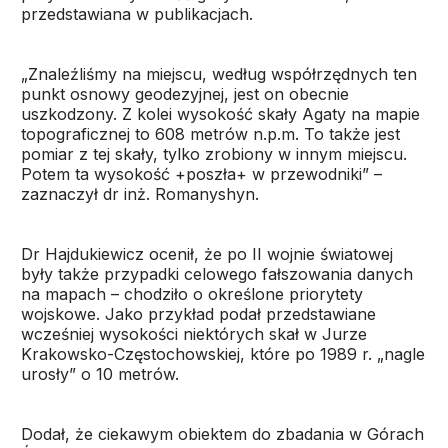
przedstawiana w publikacjach.
„Znaleźliśmy na miejscu, według współrzędnych ten
punkt osnowy geodezyjnej, jest on obecnie
uszkodzony. Z kolei wysokość skały Agaty na mapie
topograficznej to 608 metrów n.p.m. To także jest
pomiar z tej skały, tylko zrobiony w innym miejscu.
Potem ta wysokość +poszła+ w przewodniki” –
zaznaczył dr inż. Romanyshyn.
Dr Hajdukiewicz ocenił, że po II wojnie światowej
były także przypadki celowego fałszowania danych
na mapach – chodziło o określone priorytety
wojskowe. Jako przykład podał przedstawiane
wcześniej wysokości niektórych skał w Jurze
Krakowsko-Częstochowskiej, które po 1989 r. „nagle
urosły” o 10 metrów.
Dodał, że ciekawym obiektem do zbadania w Górach