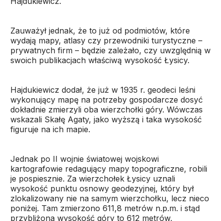
Hajdukiewicz.
Zauważył jednak, że to już od podmiotów, które
wydają mapy, atlasy czy przewodniki turystyczne –
prywatnych firm – będzie zależało, czy uwzględnią w
swoich publikacjach właściwą wysokość Łysicy.
Hajdukiewicz dodał, że już w 1935 r. geodeci leśni
wykonujący mapę na potrzeby gospodarcze dosyć
dokładnie zmierzyli oba wierzchołki góry. Wówczas
wskazali Skałę Agaty, jako wyższą i taka wysokość
figuruje na ich mapie.
Jednak po II wojnie światowej wojskowi
kartografowie redagujący mapy topograficzne, robili
je pospiesznie. Za wierzchołek Łysicy uznali
wysokość punktu osnowy geodezyjnej, który był
zlokalizowany nie na samym wierzchołku, lecz nieco
poniżej. Tam zmierzono 611,8 metrów n.p.m. i stąd
przybliżona wysokość góry to 612 metrów,