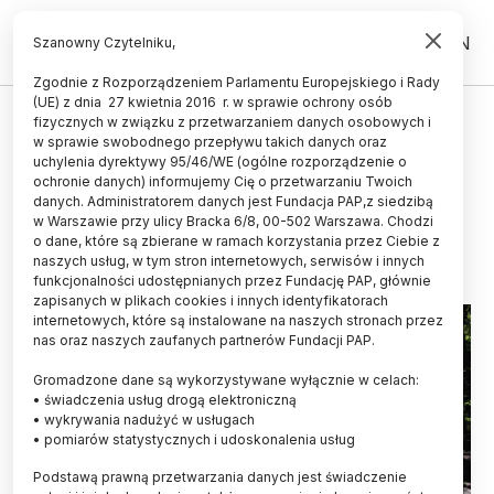
PL
EN
Szanowny Czytelniku,
Zgodnie z Rozporządzeniem Parlamentu Europejskiego i Rady
(UE) z dnia 27 kwietnia 2016 r. w sprawie ochrony osób
ZIEMIA
fizycznych w związku z przetwarzaniem danych osobowych i
w sprawie swobodnego przepływu takich danych oraz
Badania: Łysica wyższa, niż do tej
uchylenia dyrektywy 95/46/WE (ogólne rozporządzenie o
pory uznawano
ochronie danych) informujemy Cię o przetwarzaniu Twoich
danych. Administratorem danych jest Fundacja PAP,z siedzibą
w Warszawie przy ulicy Bracka 6/8, 00-502 Warszawa. Chodzi
30.12.2018
aktualizacja: 30.12.2018
o dane, które są zbierane w ramach korzystania przez Ciebie z
5 minut czytania
naszych usług, w tym stron internetowych, serwisów i innych
funkcjonalności udostępnianych przez Fundację PAP, głównie
zapisanych w plikach cookies i innych identyfikatorach
internetowych, które są instalowane na naszych stronach przez
nas oraz naszych zaufanych partnerów Fundacji PAP.
Gromadzone dane są wykorzystywane wyłącznie w celach:
• świadczenia usług drogą elektroniczną
• wykrywania nadużyć w usługach
• pomiarów statystycznych i udoskonalenia usług
Podstawą prawną przetwarzania danych jest świadczenie