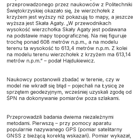
przeprowadzonego przez naukowców z Politechniki
Świętokrzyskiej okazało się, że wierzchołek z
krzyżem jest wyższy niż pokazują to mapy, a jeszcze
wyższa jest Skała Agaty. „W przewodnikach
wysokość wierzchołka Skały Agaty jest podawana
na podstawie mapy topograficznej. Na niej figuruje
trochę ponad 608 metrów n.p.m., a na modelu
terenu ta wysokość to 613,4 metrów n.p.m. Z kolei
na modelu terenu wierzchołek z krzyżem ma 613,14
metrów n.p.m.” – podał Hajdukiewicz.
Naukowcy postanowili zbadać w terenie, czy w
model nie wkradł się błąd – pojechali na Łysicę ze
sprzętem geodezyjnym, wcześniej uzyskali zgodę od
ŚPN na dokonywanie pomiarów poza szlakami.
Przeprowadzili badania dwiema niezależnymi
metodami. Pierwszą – przy pomocy aparatu
popularnie nazywanego GPS (pomiar satelitarny
GNSS z bieżącą korektą wskazań). Pomiar wykazał,