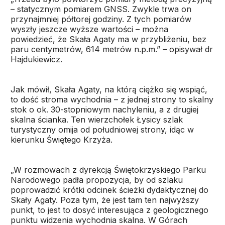
– statycznym pomiarem GNSS. Zwykle trwa on
przynajmniej półtorej godziny. Z tych pomiarów
wyszły jeszcze wyższe wartości – można
powiedzieć, że Skała Agaty ma w przybliżeniu, bez
paru centymetrów, 614 metrów n.p.m.” – opisywał dr
Hajdukiewicz.
Jak mówił, Skała Agaty, na którą ciężko się wspiąć,
to dość stroma wychodnia – z jednej strony to skalny
stok o ok. 30-stopniowym nachyleniu, a z drugiej
skalna ścianka. Ten wierzchołek Łysicy szlak
turystyczny omija od południowej strony, idąc w
kierunku Świętego Krzyża.
„W rozmowach z dyrekcją Świętokrzyskiego Parku
Narodowego padła propozycja, by od szlaku
poprowadzić krótki odcinek ścieżki dydaktycznej do
Skały Agaty. Poza tym, że jest tam ten najwyższy
punkt, to jest to dosyć interesująca z geologicznego
punktu widzenia wychodnia skalna. W Górach