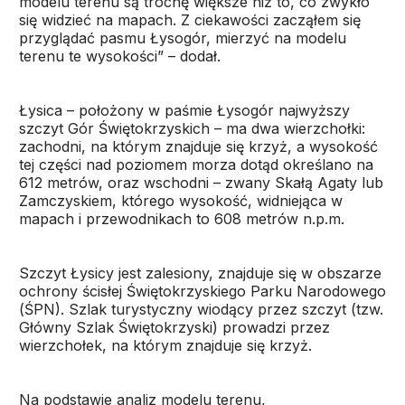
modelu terenu są trochę większe niż to, co zwykło
się widzieć na mapach. Z ciekawości zacząłem się
przyglądać pasmu Łysogór, mierzyć na modelu
terenu te wysokości” – dodał.
Łysica – położony w paśmie Łysogór najwyższy
szczyt Gór Świętokrzyskich – ma dwa wierzchołki:
zachodni, na którym znajduje się krzyż, a wysokość
tej części nad poziomem morza dotąd określano na
612 metrów, oraz wschodni – zwany Skałą Agaty lub
Zamczyskiem, którego wysokość, widniejąca w
mapach i przewodnikach to 608 metrów n.p.m.
Szczyt Łysicy jest zalesiony, znajduje się w obszarze
ochrony ścisłej Świętokrzyskiego Parku Narodowego
(ŚPN). Szlak turystyczny wiodący przez szczyt (tzw.
Główny Szlak Świętokrzyski) prowadzi przez
wierzchołek, na którym znajduje się krzyż.
Na podstawie analiz modelu terenu,