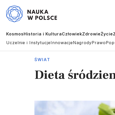
Kosmos
Historia i Kultura
Człowiek
Zdrowie
Życie
Uczelnie i Instytucje
Innowacje
Nagrody
Prawo
Pop
ŚWIAT
Dieta śródzie