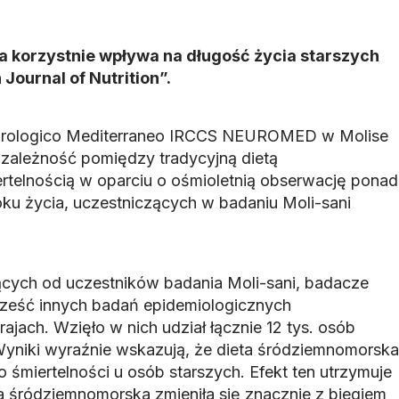
 korzystnie wpływa na długość życia starszych
 Journal of Nutrition”.
eurologico Mediterraneo IRCCS NEUROMED w Molise
 zależność pomiędzy tradycyjną dietą
telnością w oparciu o ośmioletnią obserwację ponad
oku życia, uczestniczących w badaniu Moli-sani
ych od uczestników badania Moli-sani, badacze
sześć innych badań epidemiologicznych
ajach. Wzięło w nich udział łącznie 12 tys. osób
Wyniki wyraźnie wskazują, że dieta śródziemnomorska
 śmiertelności u osób starszych. Efekt ten utrzymuje
ta śródziemnomorska zmieniła się znacznie z biegiem