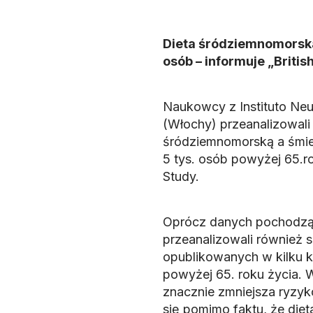
Dieta śródziemnomorska
osób – informuje „British
Naukowcy z Instituto N
(Włochy) przeanalizowali
śródziemnomorską a śmier
5 tys. osób powyżej 65.r
Study.
Oprócz danych pochodząc
przeanalizowali również 
opublikowanych w kilku kr
powyżej 65. roku życia. 
znacznie zmniejsza ryzyko
się pomimo faktu, że die