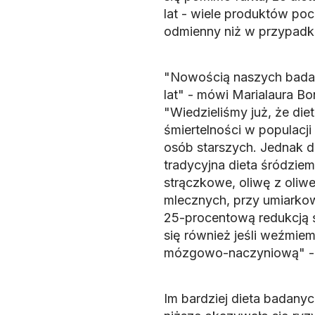
lat - wiele produktów poc
odmienny niż w przypadk
"Nowością naszych badań 
lat" - mówi Marialaura Bo
"Wiedzieliśmy już, że die
śmiertelności w populacji 
osób starszych. Jednak d
tradycyjna dieta śródzie
strączkowe, oliwę z oliwe
mlecznych, przy umiarko
25-procentową redukcją ś
się również jeśli weźmi
mózgowo-naczyniową" - 
Im bardziej dieta badany