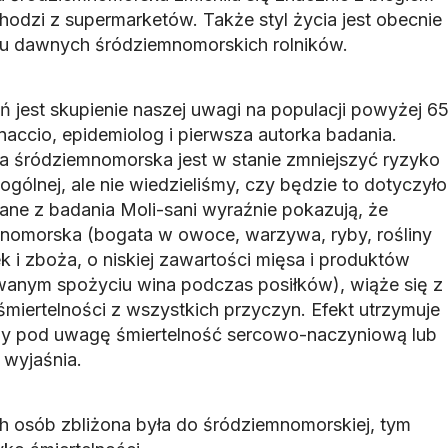
hodzi z supermarketów. Także styl życia jest obecnie
u dawnych śródziemnomorskich rolników.
jest skupienie naszej uwagi na populacji powyżej 6
naccio, epidemiolog i pierwsza autorka badania.
ta śródziemnomorska jest w stanie zmniejszyć ryzyko
ogólnej, ale nie wiedzieliśmy, czy będzie to dotyczyło
ane z badania Moli-sani wyraźnie pokazują, że
mnomorska (bogata w owoce, warzywa, ryby, rośliny
k i zboża, o niskiej zawartości mięsa i produktów
wanym spożyciu wina podczas posiłków), wiąże się z
miertelności z wszystkich przyczyn. Efekt utrzymuje
emy pod uwagę śmiertelność sercowo-naczyniową lub
wyjaśnia.
ch osób zbliżona była do śródziemnomorskiej, tym