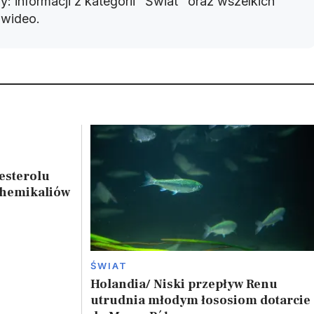
: informacji z kategorii "Świat" oraz wszelkich
w wideo.
esterolu
chemikaliów
ŚWIAT
Holandia/ Niski przepływ Renu
utrudnia młodym łososiom dotarcie