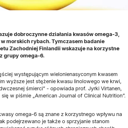
azuje dobroczynne działania kwasów omega-3,
. w morskich rybach. Tymczasem badanie
tu Zachodniej Finlandii wskazuje na korzystne
 z grupy omega-6.
częściej występującym wielonienasyconym kwasem
im wyższe jest stężenie kwasu linolowego we krwi,
wczesnej śmierci” - opowiada prof. Jyrki Virtanen,
 się w piśmie „American Journal of Clinical Nutrition”.
 kwasy omega-6 są znane z korzystnego wpływu na
nak podejrzewano je także o sprzyjanie stanom