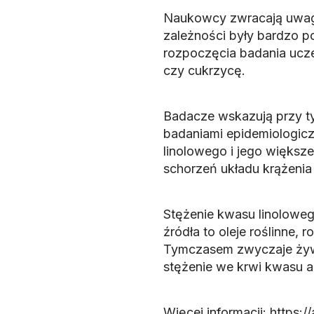
Naukowcy zwracają uwagę
zależności były bardzo p
rozpoczęcia badania uczes
czy cukrzycę.
Badacze wskazują przy 
badaniami epidemiologic
linolowego i jego większ
schorzeń układu krążenia 
Stężenie kwasu linolowego
źródła to oleje roślinne, 
Tymczasem zwyczaje żywi
stężenie we krwi kwasu 
Więcej informacji: https: