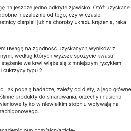
 na jeszcze jedno odkryte zjawisko. Otóż uzyskane
odobne niezależnie od tego, czy w czasie
tnicy cierpieli już na choroby układu krążenia, raka
tym uwagę na zgodność uzyskanych wyników z
znymi, według których wyższe spożycie kwasu
e stężenie we krwi wiąże się z mniejszym ryzykiem
i cukrzycy typu 2.
, jak podają badacze, zależy od diety, a jego główne
roślinne produkty do smarowania, orzechy i nasiona.
eniowe tylko w niewielkim stopniu wpływają na
arachidonowego.
//academic.oup.com/ajcn/article-