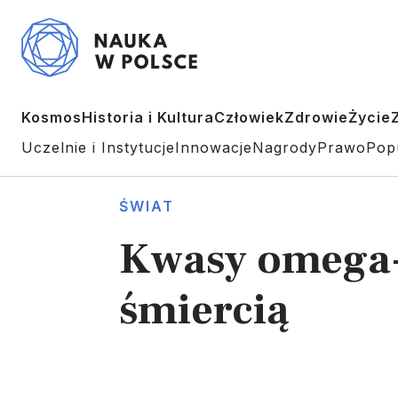
Kosmos
Historia i Kultura
Człowiek
Zdrowie
Życie
Uczelnie i Instytucje
Innowacje
Nagrody
Prawo
Pop
ŚWIAT
Kwasy omega-
śmiercią