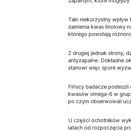
zapalnym, które mogłyby
Taki niekorzystny wpływ t
zamienia kwas linolowy 
którego powstają różnoro
Z drugiej jednak strony,
antyzapalne. Dokładne o
stanowi więc spore wyzw
Fińscy badacze podeszli 
kwasów omega-6 w grupie
po czym obserwowali ucze
U części ochotników wyko
latach od rozpoczęcia pr