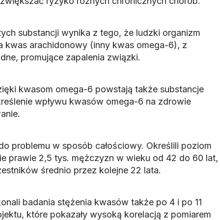
 zwiększać ryzyko różnych chronicznych chorób.
ych substancji wynika z tego, że ludzki organizm
na kwas arachidonowy (inny kwas omega-6), z
dne, promujące zapalenia związki.
 dzięki kwasom omega-6 powstają także substancje
kreślenie wpływu kwasów omega-6 na zdrowie
anie.
do problemu w sposób całościowy. Określili poziom
 prawie 2,5 tys. mężczyzn w wieku od 42 do 60 lat,
stników średnio przez kolejne 22 lata.
nali badania stężenia kwasów także po 4 i po 11
ojektu, które pokazały wysoką korelacją z pomiarem