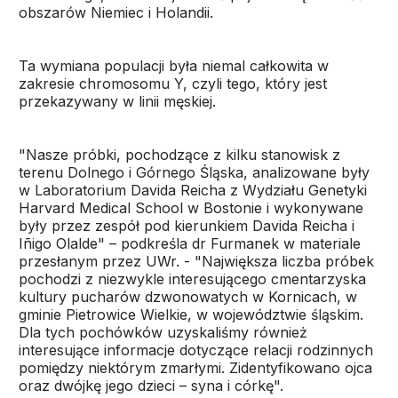
obszarów Niemiec i Holandii.
Ta wymiana populacji była niemal całkowita w
zakresie chromosomu Y, czyli tego, który jest
przekazywany w linii męskiej.
"Nasze próbki, pochodzące z kilku stanowisk z
terenu Dolnego i Górnego Śląska, analizowane były
w Laboratorium Davida Reicha z Wydziału Genetyki
Harvard Medical School w Bostonie i wykonywane
były przez zespół pod kierunkiem Davida Reicha i
Iñigo Olalde" – podkreśla dr Furmanek w materiale
przesłanym przez UWr. - "Największa liczba próbek
pochodzi z niezwykle interesującego cmentarzyska
kultury pucharów dzwonowatych w Kornicach, w
gminie Pietrowice Wielkie, w województwie śląskim.
Dla tych pochówków uzyskaliśmy również
interesujące informacje dotyczące relacji rodzinnych
pomiędzy niektórym zmarłymi. Zidentyfikowano ojca
oraz dwójkę jego dzieci – syna i córkę".