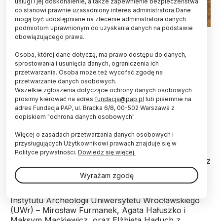
usługi i jej doskonalenie, a także zapewnienie bezpieczeństwa
co stanowi prawnie uzasadniony interes administratora Dane
mogą być udostępniane na zlecenie administratora danych
podmiotom uprawnionym do uzyskania danych na podstawie
Grób w Kornicach, 1561 rok, mężczyzna w wieku 30-35 lat, Fot.
obowiązującego prawa.
Maksym Mackiewicz, źródło - UWr
Osoba, której dane dotyczą, ma prawo dostępu do danych,
Na terytorium Polski, na Sycylię czy Wyspy
sprostowania i usunięcia danych, ograniczenia ich
Brytyjskie docierały w czasach prehistorycznych
przetwarzania. Osoba może też wycofać zgodę na
zdobycze kulturowe z Półwyspu Iberyjskiego. O
przetwarzanie danych osobowych.
Wszelkie zgłoszenia dotyczące ochrony danych osobowych
migracjach i transmisji artefaktów z czasów
prosimy kierować na adres
fundacja@pap.pl
lub pisemnie na
kultury pucharów dzwonowatych w Europie
adres Fundacja PAP, ul. Bracka 6/8, 00-502 Warszawa z
donoszą naukowcy w „Nature”.
dopiskiem "ochrona danych osobowych"
Więcej o zasadach przetwarzania danych osobowych i
W
badaniach
uwzględniono dane uzyskane podczas
przysługujących Użytkownikowi prawach znajduje się w
badań 400 prehistorycznych szkieletów z całej
Polityce prywatności.
Dowiedz się więcej.
Europy. Badania kierowane były przez naukowców z
Harvard University (USA), a zespół składał się ze
Wyrażam zgodę
144 archeologów i genetyków z ośrodków w USA i
Europie. Wśród autorów publikacji są naukowcy z
Instytutu Archeologii Uniwersytetu Wrocławskiego
(UWr) – Mirosław Furmanek, Agata Hałuszko i
Maksym Mackiewicz, oraz Elżbieta Haduch z