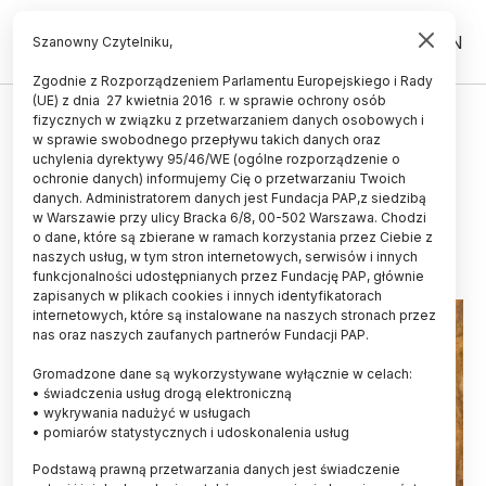
PL
EN
Szanowny Czytelniku,
Zgodnie z Rozporządzeniem Parlamentu Europejskiego i Rady
(UE) z dnia 27 kwietnia 2016 r. w sprawie ochrony osób
HISTORIA I KULTURA
fizycznych w związku z przetwarzaniem danych osobowych i
w sprawie swobodnego przepływu takich danych oraz
Niezwykła wędrówka kultury w
uchylenia dyrektywy 95/46/WE (ogólne rozporządzenie o
prehistorycznej Europie
ochronie danych) informujemy Cię o przetwarzaniu Twoich
danych. Administratorem danych jest Fundacja PAP,z siedzibą
w Warszawie przy ulicy Bracka 6/8, 00-502 Warszawa. Chodzi
26.02.2018
aktualizacja: 26.02.2018
o dane, które są zbierane w ramach korzystania przez Ciebie z
3 minuty czytania
naszych usług, w tym stron internetowych, serwisów i innych
funkcjonalności udostępnianych przez Fundację PAP, głównie
zapisanych w plikach cookies i innych identyfikatorach
internetowych, które są instalowane na naszych stronach przez
nas oraz naszych zaufanych partnerów Fundacji PAP.
Gromadzone dane są wykorzystywane wyłącznie w celach:
• świadczenia usług drogą elektroniczną
• wykrywania nadużyć w usługach
• pomiarów statystycznych i udoskonalenia usług
Podstawą prawną przetwarzania danych jest świadczenie