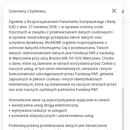
PL
EN
Szanowny Czytelniku,
Zgodnie z Rozporządzeniem Parlamentu Europejskiego i Rady
(UE) z dnia 27 kwietnia 2016 r. w sprawie ochrony osób
UCZELNIE I INSTYTUCJE
fizycznych w związku z przetwarzaniem danych osobowych i
w sprawie swobodnego przepływu takich danych oraz
MNiSW: w Ustawie 2.0 obniżamy
uchylenia dyrektywy 95/46/WE (ogólne rozporządzenie o
pensum dla dydaktyków z 540 do
ochronie danych) informujemy Cię o przetwarzaniu Twoich
danych. Administratorem danych jest Fundacja PAP,z siedzibą
360 godz.
w Warszawie przy ulicy Bracka 6/8, 00-502 Warszawa. Chodzi
o dane, które są zbierane w ramach korzystania przez Ciebie z
17.01.2018
aktualizacja: 19.01.2018
naszych usług, w tym stron internetowych, serwisów i innych
3 minuty czytania
funkcjonalności udostępnianych przez Fundację PAP, głównie
zapisanych w plikach cookies i innych identyfikatorach
internetowych, które są instalowane na naszych stronach przez
nas oraz naszych zaufanych partnerów Fundacji PAP.
Gromadzone dane są wykorzystywane wyłącznie w celach:
• świadczenia usług drogą elektroniczną
• wykrywania nadużyć w usługach
• pomiarów statystycznych i udoskonalenia usług
Podstawą prawną przetwarzania danych jest świadczenie