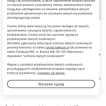
usługi i jej doskonalenie, a także zapewnienie bezpieczeństwa
co stanowi prawnie uzasadniony interes administratora Dane
mogą być udostępniane na zlecenie administratora danych
podmiotom uprawnionym do uzyskania danych na podstawie
obowiązującego prawa.
Warszawa, 29.12.2017. Wicepremier, minister nauki Jarosław
Osoba, której dane dotyczą, ma prawo dostępu do danych,
Gowin podczas konferencji prasowej, w siedzibie MNiSW w
sprostowania i usunięcia danych, ograniczenia ich
Warszawie. PAP/Leszek Szymański
przetwarzania. Osoba może też wycofać zgodę na
przetwarzanie danych osobowych.
W nowej ustawie o uczelniach zmniejszymy z 540
Wszelkie zgłoszenia dotyczące ochrony danych osobowych
do 360 godz. pensum dla nauczycieli
prosimy kierować na adres
fundacja@pap.pl
lub pisemnie na
akademickich, którzy są zatrudnieni na
adres Fundacja PAP, ul. Bracka 6/8, 00-502 Warszawa z
stanowiskach dydaktycznych – poinformował PAP
dopiskiem "ochrona danych osobowych"
wicepremier, minister nauki i szkolnictwa
wyższego Jarosław Gowin.
Więcej o zasadach przetwarzania danych osobowych i
przysługujących Użytkownikowi prawach znajduje się w
Polityce prywatności.
Dowiedz się więcej.
Ta zmiana dotyczyć będzie maksymalnego rocznego
wymiaru zajęć dydaktycznych m.in. dla osób
Wyrażam zgodę
zatrudnionych na stanowiskach dydaktycznych – w
tym lektorów, instruktorów i wykładowców.