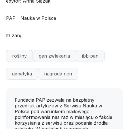
edytor: Anna Ślązak
PAP - Nauka w Polsce
lt/ zan/
rośliny
gen zwlekania
ibb pan
genetyka
nagroda ncn
Fundacja PAP zezwala na bezpłatny
przedruk artykułów z Serwisu Nauka w
Polsce pod warunkiem mailowego
poinformowania nas raz w miesiącu o fakcie
korzystania z serwisu oraz podania źródła
artykułu. W portalach i serwisach