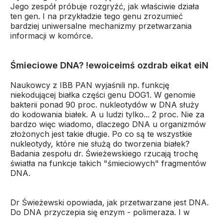
Jego zespół próbuje rozgryźć, jak właściwie działa
ten gen. I na przykładzie tego genu zrozumieć
bardziej uniwersalne mechanizmy przetwarzania
informacji w komórce.
Śmieciowe DNA? !ewoiceimś ozdrab eikat eiN
Naukowcy z IBB PAN wyjaśnili np. funkcję
niekodującej białka części genu DOG1. W genomie
bakterii ponad 90 proc. nukleotydów w DNA służy
do kodowania białek. A u ludzi tylko... 2 proc. Nie za
bardzo więc wiadomo, dlaczego DNA u organizmów
złożonych jest takie długie. Po co są te wszystkie
nukleotydy, które nie służą do tworzenia białek?
Badania zespołu dr. Świeżewskiego rzucają trochę
światła na funkcje takich "śmieciowych" fragmentów
DNA.
Dr Świeżewski opowiada, jak przetwarzane jest DNA.
Do DNA przyczepia się enzym - polimeraza. I w