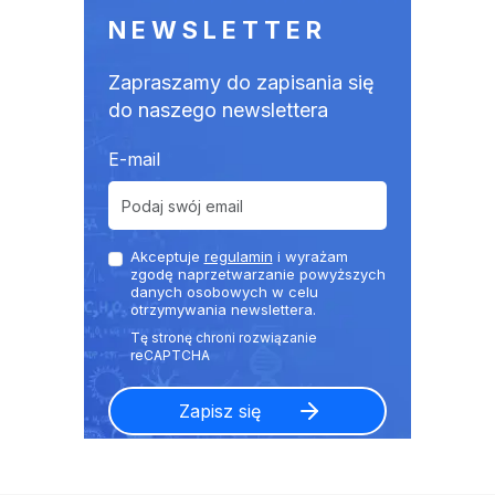
NEWSLETTER
Zapraszamy do zapisania się
do naszego newslettera
E-mail
Akceptuje
regulamin
i wyrażam
zgodę naprzetwarzanie powyższych
danych osobowych w celu
otrzymywania newslettera.