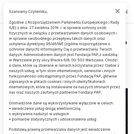
PL
EN
Szanowny Czytelniku,
Zgodnie z Rozporządzeniem Parlamentu Europejskiego i Rady
(UE) z dnia 27 kwietnia 2016 r. w sprawie ochrony osób
ŻYCIE
fizycznych w związku z przetwarzaniem danych osobowych i
w sprawie swobodnego przepływu takich danych oraz
Badania genu zwlekania. Dlaczego
uchylenia dyrektywy 95/46/WE (ogólne rozporządzenie o
roślina czeka, by zakiełkować?
ochronie danych) informujemy Cię o przetwarzaniu Twoich
danych. Administratorem danych jest Fundacja PAP,z siedzibą
w Warszawie przy ulicy Bracka 6/8, 00-502 Warszawa. Chodzi
LUDWIKA TOMALA
o dane, które są zbierane w ramach korzystania przez Ciebie z
08.11.2017
aktualizacja: 10.11.2017
naszych usług, w tym stron internetowych, serwisów i innych
4 minuty czytania
funkcjonalności udostępnianych przez Fundację PAP, głównie
zapisanych w plikach cookies i innych identyfikatorach
internetowych, które są instalowane na naszych stronach przez
nas oraz naszych zaufanych partnerów Fundacji PAP.
Gromadzone dane są wykorzystywane wyłącznie w celach:
• świadczenia usług drogą elektroniczną
• wykrywania nadużyć w usługach
• pomiarów statystycznych i udoskonalenia usług
Podstawą prawną przetwarzania danych jest świadczenie