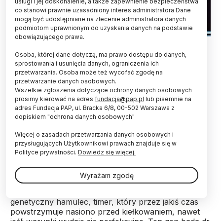
usługi i jej doskonalenie, a także zapewnienie bezpieczeństwa
co stanowi prawnie uzasadniony interes administratora Dane
mogą być udostępniane na zlecenie administratora danych
podmiotom uprawnionym do uzyskania danych na podstawie
obowiązującego prawa.
Fot. Fotolia
Osoba, której dane dotyczą, ma prawo dostępu do danych,
Dlaczego nasiona nie kiełkują w ostatni gorący
sprostowania i usunięcia danych, ograniczenia ich
przetwarzania. Osoba może też wycofać zgodę na
dzień lata? Skąd "wiedzą", że muszą jeszcze
przetwarzanie danych osobowych.
poczekać? To sprawka jednego z roślinnych
Wszelkie zgłoszenia dotyczące ochrony danych osobowych
genów. Badają go naukowcy z IBB PAN. A na
prosimy kierować na adres
fundacja@pap.pl
lub pisemnie na
przykładzie tego genu wyciągają ważne wnioski o
adres Fundacja PAP, ul. Bracka 6/8, 00-502 Warszawa z
przetwarzaniu informacji w komórce.
dopiskiem "ochrona danych osobowych"
Więcej o zasadach przetwarzania danych osobowych i
Ciepło, wilgoć, odpowiednio dużo światła...
przysługujących Użytkownikowi prawach znajduje się w
Wydawałoby się, że takie warunki powinny
Polityce prywatności.
Dowiedz się więcej.
wystarczyć roślinie, aby zakiełkowała. Ale przecież
świetna pogoda nie zawsze oznacza, że nasiono
Wyrażam zgodę
powinno się natychmiast obudzić do życia. To
mogłoby być zgubne. Dlatego roślina ma swój
genetyczny hamulec, timer, który przez jakiś czas
powstrzymuje nasiono przed kiełkowaniem, nawet