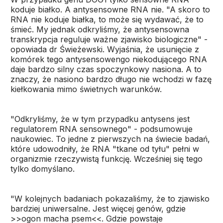
koduje białko. A antysensowne RNA nie. "A skoro to
RNA nie koduje białka, to może się wydawać, że to
śmieć. My jednak odkryliśmy, że antysensowna
transkrypcja reguluje ważne zjawisko biologiczne" -
opowiada dr Świeżewski. Wyjaśnia, że usunięcie z
komórek tego antysensowengo niekodującego RNA
daje bardzo silny czas spoczynkowy nasiona. A to
znaczy, że nasiono bardzo długo nie wchodzi w fazę
kiełkowania mimo świetnych warunków.
"Odkryliśmy, że w tym przypadku antysens jest
regulatorem RNA sensownego" - podsumowuje
naukowiec. To jedne z pierwszych na świecie badań,
które udowodniły, że RNA "tkane od tyłu" pełni w
organizmie rzeczywistą funkcję. Wcześniej się tego
tylko domyślano.
"W kolejnych badaniach pokazaliśmy, że to zjawisko
bardziej uniwersalne. Jest więcej genów, gdzie
>>ogon macha psem<<. Gdzie powstaje