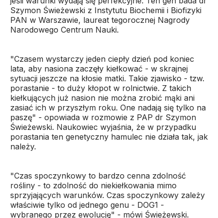
jeśli warunki wydają się perfekcyjne. Ten gen bada dr
Szymon Świeżewski z Instytutu Biochemii i Biofizyki
PAN w Warszawie, laureat tegorocznej Nagrody
Narodowego Centrum Nauki.
"Czasem wystarczy jeden ciepły dzień pod koniec
lata, aby nasiona zaczęły kiełkować - w skrajnej
sytuacji jeszcze na kłosie matki. Takie zjawisko - tzw.
porastanie - to duży kłopot w rolnictwie. Z takich
kiełkujących już nasion nie można zrobić mąki ani
zasiać ich w przyszłym roku. One nadają się tylko na
paszę" - opowiada w rozmowie z PAP dr Szymon
Świeżewski. Naukowiec wyjaśnia, że w przypadku
porastania ten genetyczny hamulec nie działa tak, jak
należy.
"Czas spoczynkowy to bardzo cenna zdolność
rośliny - to zdolność do niekiełkowania mimo
sprzyjających warunków. Czas spoczynkowy zależy
właściwie tylko od jednego genu - DOG1 -
wybranego przez ewolucję" - mówi Świeżewski.