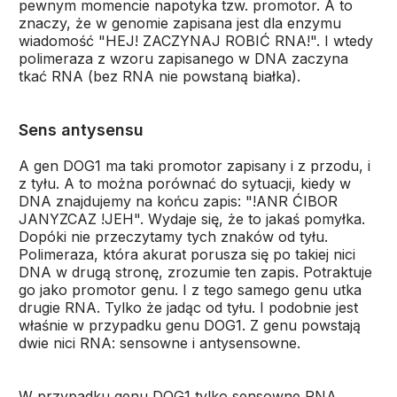
pewnym momencie napotyka tzw. promotor. A to
znaczy, że w genomie zapisana jest dla enzymu
wiadomość "HEJ! ZACZYNAJ ROBIĆ RNA!". I wtedy
polimeraza z wzoru zapisanego w DNA zaczyna
tkać RNA (bez RNA nie powstaną białka).
Sens antysensu
A gen DOG1 ma taki promotor zapisany i z przodu, i
z tyłu. A to można porównać do sytuacji, kiedy w
DNA znajdujemy na końcu zapis: "!ANR ĆIBOR
JANYZCAZ !JEH". Wydaje się, że to jakaś pomyłka.
Dopóki nie przeczytamy tych znaków od tyłu.
Polimeraza, która akurat porusza się po takiej nici
DNA w drugą stronę, zrozumie ten zapis. Potraktuje
go jako promotor genu. I z tego samego genu utka
drugie RNA. Tylko że jadąc od tyłu. I podobnie jest
właśnie w przypadku genu DOG1. Z genu powstają
dwie nici RNA: sensowne i antysensowne.
W przypadku genu DOG1 tylko sensowne RNA