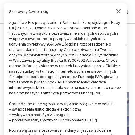
PL
EN
Szanowny Czytelniku,
Zgodnie z Rozporządzeniem Parlamentu Europejskiego i Rady
(UE) z dnia 27 kwietnia 2016 r. w sprawie ochrony osób
PRAWO
fizycznych w związku z przetwarzaniem danych osobowych i
w sprawie swobodnego przepływu takich danych oraz
Sejm/ Projekt ustawy o utworzeniu
uchylenia dyrektywy 95/46/WE (ogólne rozporządzenie o
Wojskowej Akademii Medycznej
ochronie danych) informujemy Cię o przetwarzaniu Twoich
danych. Administratorem danych jest Fundacja PAP,z siedzibą
skierowany ponownie do komisji
w Warszawie przy ulicy Bracka 6/8, 00-502 Warszawa. Chodzi
o dane, które są zbierane w ramach korzystania przez Ciebie z
15.05.2026
aktualizacja: 15.05.2026
naszych usług, w tym stron internetowych, serwisów i innych
3 minuty czytania
funkcjonalności udostępnianych przez Fundację PAP, głównie
zapisanych w plikach cookies i innych identyfikatorach
internetowych, które są instalowane na naszych stronach przez
nas oraz naszych zaufanych partnerów Fundacji PAP.
Gromadzone dane są wykorzystywane wyłącznie w celach:
• świadczenia usług drogą elektroniczną
• wykrywania nadużyć w usługach
• pomiarów statystycznych i udoskonalenia usług
Podstawą prawną przetwarzania danych jest świadczenie