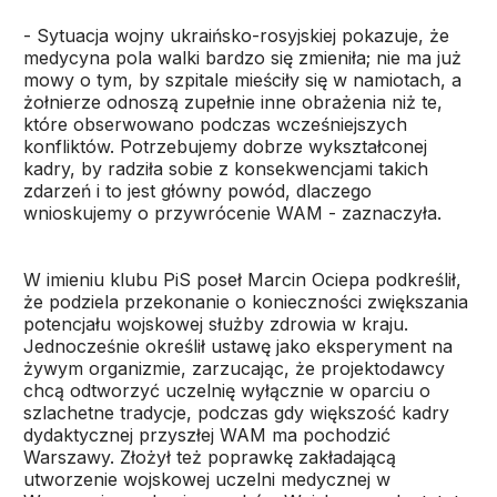
- Sytuacja wojny ukraińsko-rosyjskiej pokazuje, że
medycyna pola walki bardzo się zmieniła; nie ma już
mowy o tym, by szpitale mieściły się w namiotach, a
żołnierze odnoszą zupełnie inne obrażenia niż te,
które obserwowano podczas wcześniejszych
konfliktów. Potrzebujemy dobrze wykształconej
kadry, by radziła sobie z konsekwencjami takich
zdarzeń i to jest główny powód, dlaczego
wnioskujemy o przywrócenie WAM - zaznaczyła.
W imieniu klubu PiS poseł Marcin Ociepa podkreślił,
że podziela przekonanie o konieczności zwiększania
potencjału wojskowej służby zdrowia w kraju.
Jednocześnie określił ustawę jako eksperyment na
żywym organizmie, zarzucając, że projektodawcy
chcą odtworzyć uczelnię wyłącznie w oparciu o
szlachetne tradycje, podczas gdy większość kadry
dydaktycznej przyszłej WAM ma pochodzić
Warszawy. Złożył też poprawkę zakładającą
utworzenie wojskowej uczelni medycznej w