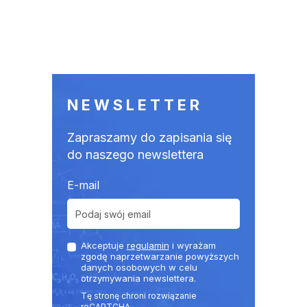
NEWSLETTER
Zapraszamy do zapisania się
do naszego newslettera
E-mail
Akceptuje
regulamin
i wyrażam
zgodę naprzetwarzanie powyższych
danych osobowych w celu
otrzymywania newslettera.