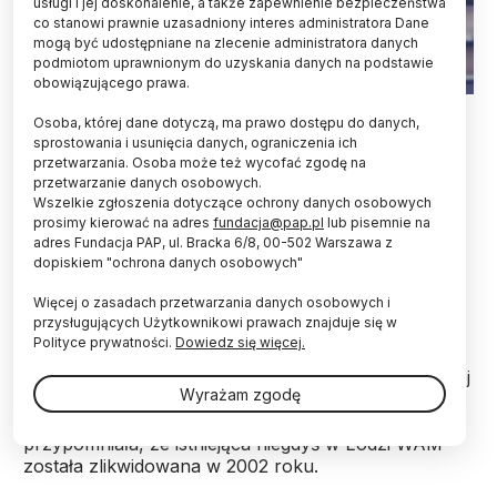
usługi i jej doskonalenie, a także zapewnienie bezpieczeństwa
co stanowi prawnie uzasadniony interes administratora Dane
mogą być udostępniane na zlecenie administratora danych
podmiotom uprawnionym do uzyskania danych na podstawie
obowiązującego prawa.
Fot. Adobe Stock
Osoba, której dane dotyczą, ma prawo dostępu do danych,
sprostowania i usunięcia danych, ograniczenia ich
Po zgłoszeniu szeregu poprawek rządowy projekt
przetwarzania. Osoba może też wycofać zgodę na
ustawy o utworzeniu Wojskowej Akademii
przetwarzanie danych osobowych.
Medycznej został w czwartek ponownie
Wszelkie zgłoszenia dotyczące ochrony danych osobowych
skierowany do Komisji: Obrony Narodowej oraz
prosimy kierować na adres
fundacja@pap.pl
lub pisemnie na
Zdrowia. Projekt zakłada powołanie w Łodzi, od 1
adres Fundacja PAP, ul. Bracka 6/8, 00-502 Warszawa z
dopiskiem "ochrona danych osobowych"
lipca br., uczelni kształcącej wojskowych
medyków, m.in. lekarzy i ratowników.
Więcej o zasadach przetwarzania danych osobowych i
przysługujących Użytkownikowi prawach znajduje się w
Polityce prywatności.
Dowiedz się więcej.
W czwartek w Sejmie odbyło się drugie czytanie
rządowego projektu ustawy o utworzeniu Wojskowej
Wyrażam zgodę
Akademii Medycznej (WAM) w Łodzi. Wnosząc o
przyjęcie ustawy, Joanna Kluzik-Rostkowska (KO),
przypomniała, że istniejąca niegdyś w Łodzi WAM
została zlikwidowana w 2002 roku.