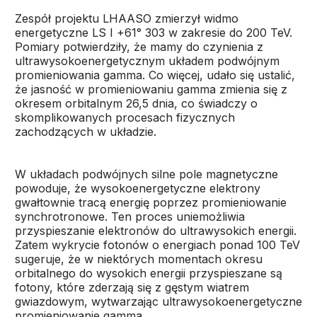
Zespół projektu LHAASO zmierzył widmo
energetyczne LS I +61° 303 w zakresie do 200 TeV.
Pomiary potwierdziły, że mamy do czynienia z
ultrawysokoenergetycznym układem podwójnym
promieniowania gamma. Co więcej, udało się ustalić,
że jasność w promieniowaniu gamma zmienia się z
okresem orbitalnym 26,5 dnia, co świadczy o
skomplikowanych procesach fizycznych
zachodzących w układzie.
W układach podwójnych silne pole magnetyczne
powoduje, że wysokoenergetyczne elektrony
gwałtownie tracą energię poprzez promieniowanie
synchrotronowe. Ten proces uniemożliwia
przyspieszanie elektronów do ultrawysokich energii.
Zatem wykrycie fotonów o energiach ponad 100 TeV
sugeruje, że w niektórych momentach okresu
orbitalnego do wysokich energii przyspieszane są
fotony, które zderzają się z gęstym wiatrem
gwiazdowym, wytwarzając ultrawysokoenergetyczne
promieniowanie gamma.