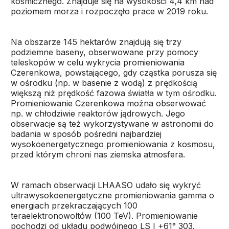
kosmicznego. Znajduje się na wysokości 4,4 km nad
poziomem morza i rozpoczęło prace w 2019 roku.
Na obszarze 145 hektarów znajdują się trzy
podziemne baseny, obserwowane przy pomocy
teleskopów w celu wykrycia promieniowania
Czerenkowa, powstającego, gdy cząstka porusza się
w ośrodku (np. w basenie z wodą) z prędkością
większą niż prędkość fazowa światła w tym ośrodku.
Promieniowanie Czerenkowa można obserwować
np. w chłodziwie reaktorów jądrowych. Jego
obserwacje są też wykorzystywane w astronomii do
badania w sposób pośredni najbardziej
wysokoenergetycznego promieniowania z kosmosu,
przed którym chroni nas ziemska atmosfera.
W ramach obserwacji LHAASO udało się wykryć
ultrawysokoenergetyczne promieniowania gamma o
energiach przekraczających 100
teraelektronowoltów (100 TeV). Promieniowanie
pochodzi od układu podwójnego LS I +61° 303.