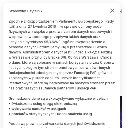
PL
EN
Szanowny Czytelniku,
Zgodnie z Rozporządzeniem Parlamentu Europejskiego i Rady
(UE) z dnia 27 kwietnia 2016 r. w sprawie ochrony osób
ŚWIAT
fizycznych w związku z przetwarzaniem danych osobowych i
w sprawie swobodnego przepływu takich danych oraz
W kosmosie wykryto miejsce
uchylenia dyrektywy 95/46/WE (ogólne rozporządzenie o
produkcji najbardziej
ochronie danych) informujemy Cię o przetwarzaniu Twoich
danych. Administratorem danych jest Fundacja PAP,z siedzibą
wysokoenergetycznego
w Warszawie przy ulicy Bracka 6/8, 00-502 Warszawa. Chodzi
o dane, które są zbierane w ramach korzystania przez Ciebie z
promieniowania
naszych usług, w tym stron internetowych, serwisów i innych
funkcjonalności udostępnianych przez Fundację PAP, głównie
14.05.2026
aktualizacja: 14.05.2026
zapisanych w plikach cookies i innych identyfikatorach
2 minuty czytania
internetowych, które są instalowane na naszych stronach przez
nas oraz naszych zaufanych partnerów Fundacji PAP.
Gromadzone dane są wykorzystywane wyłącznie w celach:
• świadczenia usług drogą elektroniczną
• wykrywania nadużyć w usługach
• pomiarów statystycznych i udoskonalenia usług
Podstawą prawną przetwarzania danych jest świadczenie