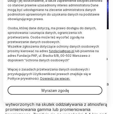
usługi i jej doskonalenie, a także zapewnienie bezpieczeństwa
co stanowi prawnie uzasadniony interes administratora Dane
mogą być udostępniane na zlecenie administratora danych
podmiotom uprawnionym do uzyskania danych na podstawie
obowiązującego prawa.
Osoba, której dane dotyczą, ma prawo dostępu do danych,
Fot. Adobe Stock
sprostowania i usunięcia danych, ograniczenia ich
przetwarzania. Osoba może też wycofać zgodę na
przetwarzanie danych osobowych.
Nowy naturalny akcelerator cząstek
Wszelkie zgłoszenia dotyczące ochrony danych osobowych
przyspieszających je do ultraekstremalnych
prosimy kierować na adres
fundacja@pap.pl
lub pisemnie na
energii został znaleziony w rzadkim układzie
adres Fundacja PAP, ul. Bracka 6/8, 00-502 Warszawa z
podwójnym przez obserwatorium LHAASO, podała
dopiskiem "ochrona danych osobowych"
Chińska Akademia Nauk.
Więcej o zasadach przetwarzania danych osobowych i
przysługujących Użytkownikowi prawach znajduje się w
Large High Altitude Air Shower Observatory
Polityce prywatności.
Dowiedz się więcej.
(LHAASO) to obserwatorium promieniowania gamma
i promieniowania kosmicznego w Daocheng w
Wyrażam zgodę
Tybecie w Chinach. Jego zadaniem jest
obserwowanie pęków atmosferycznych cząstek
wytworzonych na skutek oddziaływania z atmosferą
promieniowania gamma lub promieniowania