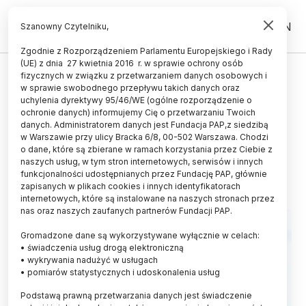
PL
EN
Szanowny Czytelniku,
Zgodnie z Rozporządzeniem Parlamentu Europejskiego i Rady
(UE) z dnia 27 kwietnia 2016 r. w sprawie ochrony osób
HISTORIA I KULTURA
fizycznych w związku z przetwarzaniem danych osobowych i
w sprawie swobodnego przepływu takich danych oraz
Pomorskie/ Beczka z ładunkiem z
uchylenia dyrektywy 95/46/WE (ogólne rozporządzenie o
dna Bałtyku zostanie zbadana w
ochronie danych) informujemy Cię o przetwarzaniu Twoich
danych. Administratorem danych jest Fundacja PAP,z siedzibą
Muzeum Morskim w Gdańsku
w Warszawie przy ulicy Bracka 6/8, 00-502 Warszawa. Chodzi
o dane, które są zbierane w ramach korzystania przez Ciebie z
07.05.2026
aktualizacja: 07.05.2026
naszych usług, w tym stron internetowych, serwisów i innych
2 minuty czytania
funkcjonalności udostępnianych przez Fundację PAP, głównie
zapisanych w plikach cookies i innych identyfikatorach
internetowych, które są instalowane na naszych stronach przez
nas oraz naszych zaufanych partnerów Fundacji PAP.
Gromadzone dane są wykorzystywane wyłącznie w celach:
• świadczenia usług drogą elektroniczną
• wykrywania nadużyć w usługach
• pomiarów statystycznych i udoskonalenia usług
Podstawą prawną przetwarzania danych jest świadczenie