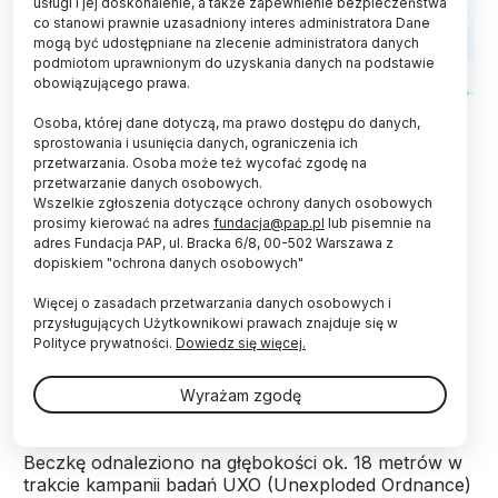
usługi i jej doskonalenie, a także zapewnienie bezpieczeństwa
co stanowi prawnie uzasadniony interes administratora Dane
mogą być udostępniane na zlecenie administratora danych
podmiotom uprawnionym do uzyskania danych na podstawie
obowiązującego prawa.
Gdańsk, 06.05.2026. Prezentacja zabytku odkrytego podczas
Osoba, której dane dotyczą, ma prawo dostępu do danych,
prac realizowanych w ramach projektu pierwszej elektrowni
sprostowania i usunięcia danych, ograniczenia ich
jądrowej, 6 bm. w Ośrodku Kultury Morskiej w Gdańsku. Obiekt,
wstępnie datowany na okres od XV do XVII wieku, może –
przetwarzania. Osoba może też wycofać zgodę na
zdaniem ekspertów –poszerzyć wiedzę na temat historii handlu
przetwarzanie danych osobowych.
bałtyckiego w późnym średniowieczu i we wczesnej epoce
Wszelkie zgłoszenia dotyczące ochrony danych osobowych
nowożytnej. PAP/Adam Warżawa
prosimy kierować na adres
fundacja@pap.pl
lub pisemnie na
adres Fundacja PAP, ul. Bracka 6/8, 00-502 Warszawa z
Beczkę z bryłami żelaza, datowaną wstępnie na
dopiskiem "ochrona danych osobowych"
okres od XV do XVII wieku, wydobyto z dna
Więcej o zasadach przetwarzania danych osobowych i
Bałtyku podczas prac związanych z budową
przysługujących Użytkownikowi prawach znajduje się w
morskiej części elektrowni jądrowej na Pomorzu.
Polityce prywatności.
Dowiedz się więcej.
Obiekt został przewieziony do Narodowego
Muzeum Morskiego w Gdańsku (NMM), gdzie
zostanie poddany analizom i konserwacji.
Wyrażam zgodę
Beczkę odnaleziono na głębokości ok. 18 metrów w
trakcie kampanii badań UXO (Unexploded Ordnance)