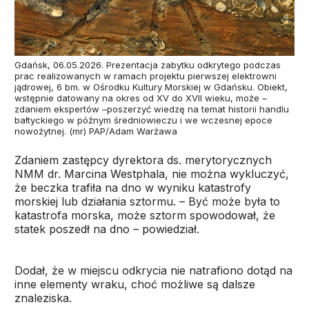
Gdańsk, 06.05.2026. Prezentacja zabytku odkrytego podczas
prac realizowanych w ramach projektu pierwszej elektrowni
jądrowej, 6 bm. w Ośrodku Kultury Morskiej w Gdańsku. Obiekt,
wstępnie datowany na okres od XV do XVII wieku, może –
zdaniem ekspertów –poszerzyć wiedzę na temat historii handlu
bałtyckiego w późnym średniowieczu i we wczesnej epoce
nowożytnej. (mr) PAP/Adam Warżawa
Zdaniem zastępcy dyrektora ds. merytorycznych
NMM dr. Marcina Westphala, nie można wykluczyć,
że beczka trafiła na dno w wyniku katastrofy
morskiej lub działania sztormu. – Być może była to
katastrofa morska, może sztorm spowodował, że
statek poszedł na dno – powiedział.
Dodał, że w miejscu odkrycia nie natrafiono dotąd na
inne elementy wraku, choć możliwe są dalsze
znaleziska.