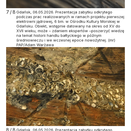
7/8
Gdańsk, 06.05.2026. Prezentacja zabytku odkrytego
podczas prac realizowanych w ramach projektu pierwszej
elektrowni jądrowej, 6 bm. w Ośrodku Kultury Morskiej w
Gdańsku. Obiekt, wstępnie datowany na okres od XV do
XVII wieku, może – zdaniem ekspertów –poszerzyć wiedzę
na temat historii handlu bałtyckiego w późnym
średniowieczu i we wczesnej epoce nowożytnej. (mr)
PAP/Adam Warżawa
8/8
Gdańsk, 06.05.2026. Prezentacja zabytku odkrytego