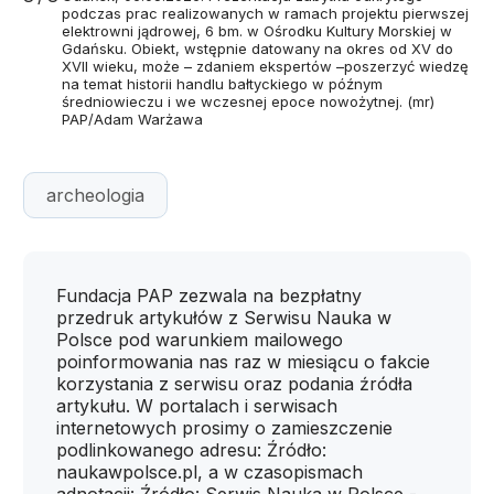
podczas prac realizowanych w ramach projektu pierwszej
elektrowni jądrowej, 6 bm. w Ośrodku Kultury Morskiej w
Gdańsku. Obiekt, wstępnie datowany na okres od XV do
XVII wieku, może – zdaniem ekspertów –poszerzyć wiedzę
na temat historii handlu bałtyckiego w późnym
średniowieczu i we wczesnej epoce nowożytnej. (mr)
PAP/Adam Warżawa
archeologia
Fundacja PAP zezwala na bezpłatny
przedruk artykułów z Serwisu Nauka w
Polsce pod warunkiem mailowego
poinformowania nas raz w miesiącu o fakcie
korzystania z serwisu oraz podania źródła
artykułu. W portalach i serwisach
internetowych prosimy o zamieszczenie
podlinkowanego adresu: Źródło:
naukawpolsce.pl, a w czasopismach
adnotacji: Źródło: Serwis Nauka w Polsce -