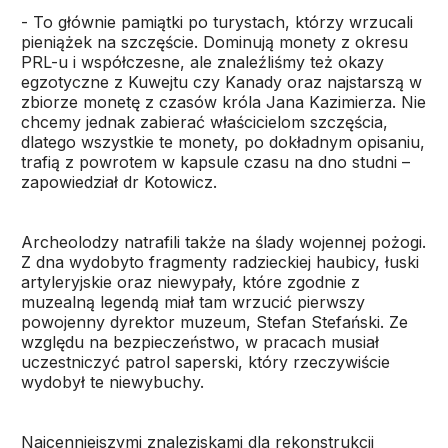
- To głównie pamiątki po turystach, którzy wrzucali
pieniążek na szczęście. Dominują monety z okresu
PRL-u i współczesne, ale znaleźliśmy też okazy
egzotyczne z Kuwejtu czy Kanady oraz najstarszą w
zbiorze monetę z czasów króla Jana Kazimierza. Nie
chcemy jednak zabierać właścicielom szczęścia,
dlatego wszystkie te monety, po dokładnym opisaniu,
trafią z powrotem w kapsule czasu na dno studni –
zapowiedział dr Kotowicz.
Archeolodzy natrafili także na ślady wojennej pożogi.
Z dna wydobyto fragmenty radzieckiej haubicy, łuski
artyleryjskie oraz niewypały, które zgodnie z
muzealną legendą miał tam wrzucić pierwszy
powojenny dyrektor muzeum, Stefan Stefański. Ze
względu na bezpieczeństwo, w pracach musiał
uczestniczyć patrol saperski, który rzeczywiście
wydobył te niewybuchy.
Najcenniejszymi znaleziskami dla rekonstrukcji