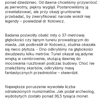
ponad dziedziniec. Od dawna chcieliśmy przywrócić
jej pierwotny, piękny wygląd. Postanowiliśmy ją
zrewitalizować, ale przy okazji gruntownie
przebadać, by zweryfikować narosłe wokół niej
legendy – powiedział dr Kotowicz.
Badania pozwoliły obalić mity o 37-metrowej
głębokości czy tajnym tunelu prowadzącym do
miasta. Jak podkreślił dr Kotowicz, studnia okazała
się nieco płytsza. - Dno odkryliśmy na głębokości
dwudziestu kilku metrów. Tunel okazał się jedynie
wnęką w cembrowinie, służącą dawniej do
mocowania rusztowań podczas budowy. Choć nie
znaleźliśmy skarbów, odkryliśmy masę
fantastycznych przedmiotów – stwierdził.
Największe poruszenie wywołała liczba
odnalezionych numizmatów. Jak podał archeolog,
wydobytych zostało ponad 36,5 tysiąca monet.