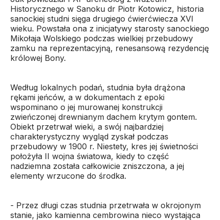
Historycznego w Sanoku dr Piotr Kotowicz, historia
sanockiej studni sięga drugiego ćwierćwiecza XVI
wieku. Powstała ona z inicjatywy starosty sanockiego
Mikołaja Wolskiego podczas wielkiej przebudowy
zamku na reprezentacyjną, renesansową rezydencję
królowej Bony.
Według lokalnych podań, studnia była drążona
rękami jeńców, a w dokumentach z epoki
wspominano o jej murowanej konstrukcji
zwieńczonej drewnianym dachem krytym gontem.
Obiekt przetrwał wieki, a swój najbardziej
charakterystyczny wygląd zyskał podczas
przebudowy w 1900 r. Niestety, kres jej świetności
położyła II wojna światowa, kiedy to część
nadziemna została całkowicie zniszczona, a jej
elementy wrzucone do środka.
- Przez długi czas studnia przetrwała w okrojonym
stanie, jako kamienna cembrowina nieco wystająca