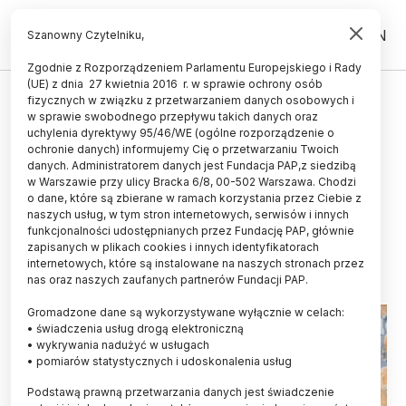
PL
EN
Szanowny Czytelniku,
Zgodnie z Rozporządzeniem Parlamentu Europejskiego i Rady
(UE) z dnia 27 kwietnia 2016 r. w sprawie ochrony osób
HISTORIA I KULTURA
fizycznych w związku z przetwarzaniem danych osobowych i
w sprawie swobodnego przepływu takich danych oraz
Podkarpackie/ XVI-wieczna
uchylenia dyrektywy 95/46/WE (ogólne rozporządzenie o
studnia na zamku w Sanoku
ochronie danych) informujemy Cię o przetwarzaniu Twoich
danych. Administratorem danych jest Fundacja PAP,z siedzibą
odzyskała dawny blask, ponad
w Warszawie przy ulicy Bracka 6/8, 00-502 Warszawa. Chodzi
o dane, które są zbierane w ramach korzystania przez Ciebie z
36,5 tys. monet wróci na dno
naszych usług, w tym stron internetowych, serwisów i innych
funkcjonalności udostępnianych przez Fundację PAP, głównie
09.03.2026
aktualizacja: 09.03.2026
zapisanych w plikach cookies i innych identyfikatorach
5 minut czytania
internetowych, które są instalowane na naszych stronach przez
nas oraz naszych zaufanych partnerów Fundacji PAP.
Gromadzone dane są wykorzystywane wyłącznie w celach:
• świadczenia usług drogą elektroniczną
• wykrywania nadużyć w usługach
• pomiarów statystycznych i udoskonalenia usług
Podstawą prawną przetwarzania danych jest świadczenie