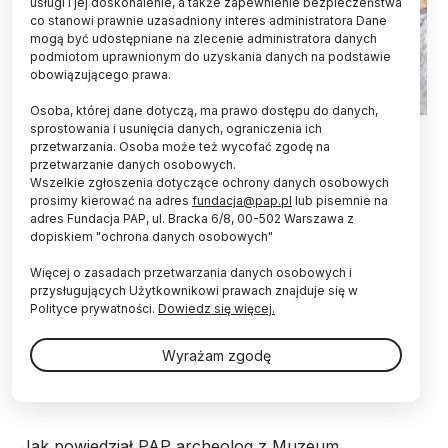
usługi i jej doskonalenie, a także zapewnienie bezpieczeństwa
co stanowi prawnie uzasadniony interes administratora Dane
mogą być udostępniane na zlecenie administratora danych
podmiotom uprawnionym do uzyskania danych na podstawie
obowiązującego prawa.
Osoba, której dane dotyczą, ma prawo dostępu do danych,
Sanok, 05.03.2026. Odrestaurowana i zrekonstruowana
sprostowania i usunięcia danych, ograniczenia ich
zabytkowa studnia na dziedzińcu Muzeum Historycznego w
przetwarzania. Osoba może też wycofać zgodę na
Sanoku, 5 bm. W wyniku przeprowadzonych prac odtworzono
przetwarzanie danych osobowych.
jej wygląd z 1900 roku. Podczas eksploracji na dnie studni
Wszelkie zgłoszenia dotyczące ochrony danych osobowych
znaleziono tysiące różnych przedmiotów, od XVII-wiecznej
prosimy kierować na adres
fundacja@pap.pl
lub pisemnie na
monety po militaria z II wojny światowej. (mr) PAP/Darek
adres Fundacja PAP, ul. Bracka 6/8, 00-502 Warszawa z
Delmanowicz
dopiskiem "ochrona danych osobowych"
Na dziedzińcu Zamku Królewskiego w Sanoku
Więcej o zasadach przetwarzania danych osobowych i
zakończono rewitalizację XVI-wiecznej studni.
przysługujących Użytkownikowi prawach znajduje się w
Obiekt odzyskał historyczny wygląd z początku
Polityce prywatności.
Dowiedz się więcej.
XX w. Tysiące wydobytych z dna monet powrócą
w specjalnej kapsule czasu na dno studni, aby –
Wyrażam zgodę
jak głosi tradycja – „nie odbierać szczęścia” tym,
którzy je tam wrzucili.
Jak powiedział PAP archeolog z Muzeum