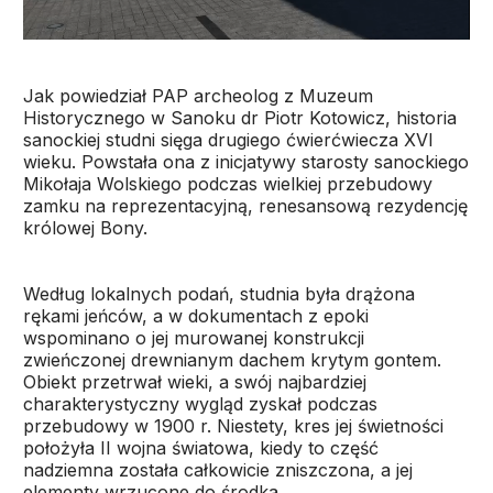
Jak powiedział PAP archeolog z Muzeum
Historycznego w Sanoku dr Piotr Kotowicz, historia
sanockiej studni sięga drugiego ćwierćwiecza XVI
wieku. Powstała ona z inicjatywy starosty sanockiego
Mikołaja Wolskiego podczas wielkiej przebudowy
zamku na reprezentacyjną, renesansową rezydencję
królowej Bony.
Według lokalnych podań, studnia była drążona
rękami jeńców, a w dokumentach z epoki
wspominano o jej murowanej konstrukcji
zwieńczonej drewnianym dachem krytym gontem.
Obiekt przetrwał wieki, a swój najbardziej
charakterystyczny wygląd zyskał podczas
przebudowy w 1900 r. Niestety, kres jej świetności
położyła II wojna światowa, kiedy to część
nadziemna została całkowicie zniszczona, a jej
elementy wrzucone do środka.