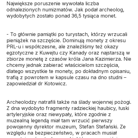
Największe poruszenie wywołała liczba
odnalezionych numizmatów. Jak podał archeolog,
wydobytych zostało ponad 36,5 tysiąca monet.
- To głównie pamiątki po turystach, którzy wrzucali
pieniążek na szczęście. Dominują monety z okresu
PRL-u i współczesne, ale znaleźliśmy też okazy
egzotyczne z Kuwejtu czy Kanady oraz najstarszą w
zbiorze monetę z czasów króla Jana Kazimierza. Nie
chcemy jednak zabierać właścicielom szczęścia,
dlatego wszystkie te monety, po dokładnym opisaniu,
trafią z powrotem w kapsule czasu na dno studni –
zapowiedział dr Kotowicz.
Archeolodzy natrafili także na ślady wojennej pożogi.
Z dna wydobyto fragmenty radzieckiej haubicy, łuski
artyleryjskie oraz niewypały, które zgodnie z
muzealną legendą miał tam wrzucić pierwszy
powojenny dyrektor muzeum, Stefan Stefański. Ze
względu na bezpieczeństwo, w pracach musiał