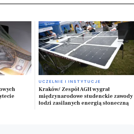
UCZELNIE I INSTYTUCJE
nowych
Kraków/ Zespół AGH wygrał
ytecie
międzynarodowe studenckie zawody
łodzi zasilanych energią słoneczną