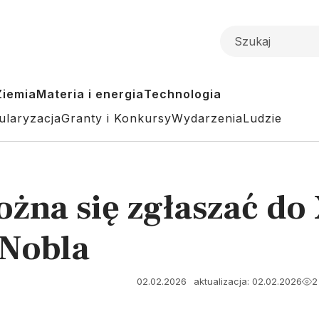
Ziemia
Materia i energia
Technologia
ularyzacja
Granty i Konkursy
Wydarzenia
Ludzie
żna się zgłaszać do 
 Nobla
02.02.2026
aktualizacja: 02.02.2026
2