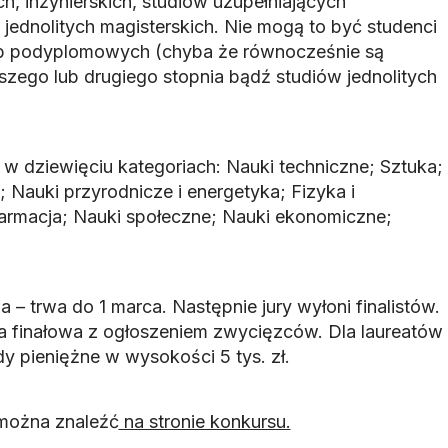
ch, inżynierskich, studiów uzupełniających
 jednolitych magisterskich. Nie mogą to być studenci
ub podyplomowych (chyba że równocześnie są
szego lub drugiego stopnia bądź studiów jednolitych
 w dziewięciu kategoriach: Nauki techniczne; Sztuka;
a; Nauki przyrodnicze i energetyka; Fizyka i
armacja; Nauki społeczne; Nauki ekonomiczne;
a – trwa do 1 marca. Następnie jury wyłoni finalistów.
a finałowa z ogłoszeniem zwycięzców. Dla laureatów
y pieniężne w wysokości 5 tys. zł.
można znaleźć
na stronie konkursu.