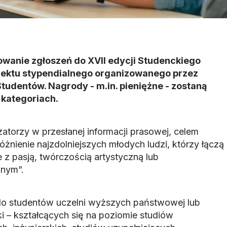
owanie zgłoszeń do XVII edycji Studenckiego
ojektu stypendialnego organizowanego przez
tudentów. Nagrody - m.in. pieniężne - zostaną
 kategoriach.
atorzy w przesłanej informacji prasowej, celem
óżnienie najzdolniejszych młodych ludzi, którzy łączą
 z pasją, twórczością artystyczną lub
nym”.
do studentów uczelni wyższych państwowej lub
ki – kształcących się na poziomie studiów