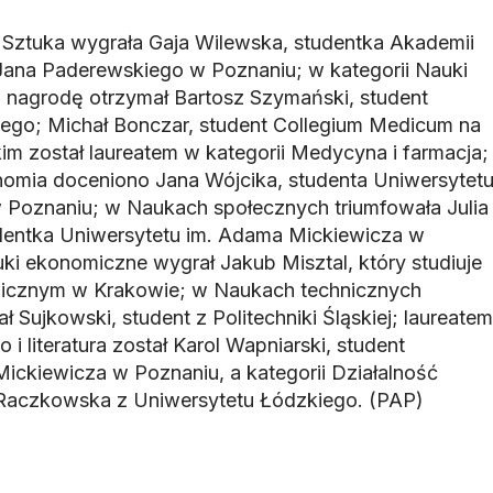
i Sztuka wygrała Gaja Wilewska, studentka Akademii
Jana Paderewskiego w Poznaniu; w kategorii Nauki
a nagrodę otrzymał Bartosz Szymański, student
ego; Michał Bonczar, student Collegium Medicum na
im został laureatem w kategorii Medycyna i farmacja;
ronomia doceniono Jana Wójcika, studenta Uniwersytet
 Poznaniu; w Naukach społecznych triumfowała Julia
entka Uniwersytetu im. Adama Mickiewicza w
ki ekonomiczne wygrał Jakub Misztal, który studiuje
icznym w Krakowie; w Naukach technicznych
ł Sujkowski, student z Politechniki Śląskiej; laureatem
 i literatura został Karol Wapniarski, student
ickiewicza w Poznaniu, a kategorii Działalność
Raczkowska z Uniwersytetu Łódzkiego. (PAP)