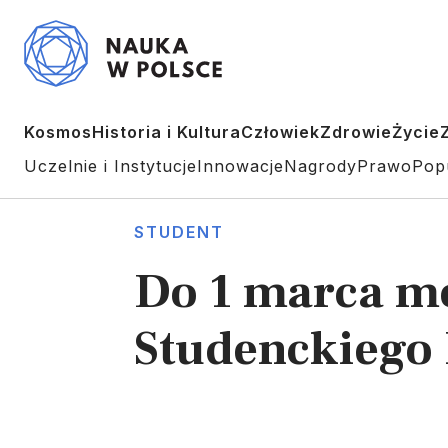
Kosmos
Historia i Kultura
Człowiek
Zdrowie
Życie
Uczelnie i Instytucje
Innowacje
Nagrody
Prawo
Pop
STUDENT
Do 1 marca mo
Studenckiego