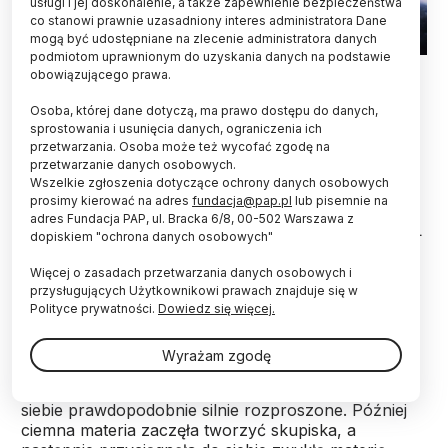
usługi i jej doskonalenie, a także zapewnienie bezpieczeństwa
co stanowi prawnie uzasadniony interes administratora Dane
mogą być udostępniane na zlecenie administratora danych
podmiotom uprawnionym do uzyskania danych na podstawie
Fot. Adobe Stock
obowiązującego prawa.
Astronomowie stworzyli najdokładniejszą mapę
Osoba, której dane dotyczą, ma prawo dostępu do danych,
ciemnej materii, pokazującą jej wpływ na
sprostowania i usunięcia danych, ograniczenia ich
przetwarzania. Osoba może też wycofać zgodę na
powstawanie gwiazd i galaktyk. Pozwolił na to
przetwarzanie danych osobowych.
Teleskop Jamesa Webba.
Wszelkie zgłoszenia dotyczące ochrony danych osobowych
prosimy kierować na adres
fundacja@pap.pl
lub pisemnie na
adres Fundacja PAP, ul. Bracka 6/8, 00-502 Warszawa z
Naukowcy z Durham University (Anglia), NASA JPL
dopiskiem "ochrona danych osobowych"
i szwajcarskiej École Polytechnique Fédéral de
Lausanne (EPFL) przedstawili nową mapę ciemnej
Więcej o zasadach przetwarzania danych osobowych i
materii, opracowaną za pomocą Teleskopu Jamesa
przysługujących Użytkownikowi prawach znajduje się w
Webba.
Polityce prywatności.
Dowiedz się więcej.
Wyrażam zgodę
Eksperci uważają, że gdy powstawał wszechświat,
oba typy materii – zwyczajna i ciemna, były wobec
siebie prawdopodobnie silnie rozproszone. Później
ciemna materia zaczęła tworzyć skupiska, a