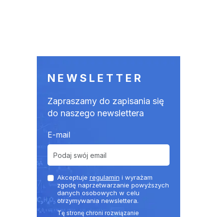
NEWSLETTER
Zapraszamy do zapisania się
do naszego newslettera
E-mail
Akceptuje
regulamin
i wyrażam
zgodę naprzetwarzanie powyższych
danych osobowych w celu
otrzymywania newslettera.