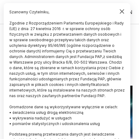
PL
EN
Szanowny Czytelniku,
Zgodnie z Rozporządzeniem Parlamentu Europejskiego i Rady
(UE) z dnia 27 kwietnia 2016 r. w sprawie ochrony osób
ŚWIAT
fizycznych w związku z przetwarzaniem danych osobowych i
w sprawie swobodnego przepływu takich danych oraz
Nowa mapa pokazuje wpływ
uchylenia dyrektywy 95/46/WE (ogólne rozporządzenie o
ciemnej materii na kosmos
ochronie danych) informujemy Cię o przetwarzaniu Twoich
danych. Administratorem danych jest Fundacja PAP,z siedzibą
w Warszawie przy ulicy Bracka 6/8, 00-502 Warszawa. Chodzi
30.01.2026
aktualizacja: 30.01.2026
o dane, które są zbierane w ramach korzystania przez Ciebie z
3 minuty czytania
naszych usług, w tym stron internetowych, serwisów i innych
funkcjonalności udostępnianych przez Fundację PAP, głównie
zapisanych w plikach cookies i innych identyfikatorach
internetowych, które są instalowane na naszych stronach przez
nas oraz naszych zaufanych partnerów Fundacji PAP.
Gromadzone dane są wykorzystywane wyłącznie w celach:
• świadczenia usług drogą elektroniczną
• wykrywania nadużyć w usługach
• pomiarów statystycznych i udoskonalenia usług
Podstawą prawną przetwarzania danych jest świadczenie