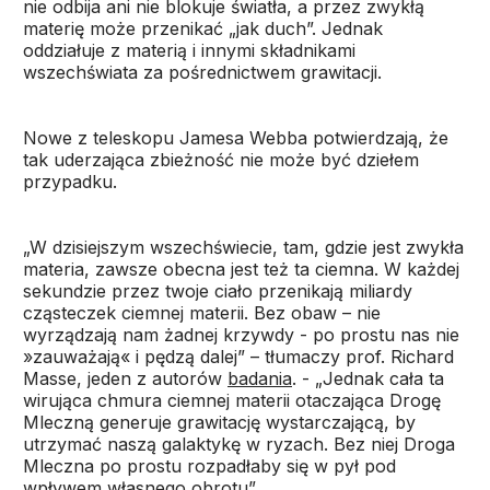
nie odbija ani nie blokuje światła, a przez zwykłą
materię może przenikać „jak duch”. Jednak
oddziałuje z materią i innymi składnikami
wszechświata za pośrednictwem grawitacji.
Nowe z teleskopu Jamesa Webba potwierdzają, że
tak uderzająca zbieżność nie może być dziełem
przypadku.
„W dzisiejszym wszechświecie, tam, gdzie jest zwykła
materia, zawsze obecna jest też ta ciemna. W każdej
sekundzie przez twoje ciało przenikają miliardy
cząsteczek ciemnej materii. Bez obaw – nie
wyrządzają nam żadnej krzywdy - po prostu nas nie
»zauważają« i pędzą dalej” – tłumaczy prof. Richard
Masse, jeden z autorów
badania
. - „Jednak cała ta
wirująca chmura ciemnej materii otaczająca Drogę
Mleczną generuje grawitację wystarczającą, by
utrzymać naszą galaktykę w ryzach. Bez niej Droga
Mleczna po prostu rozpadłaby się w pył pod
wpływem własnego obrotu”.