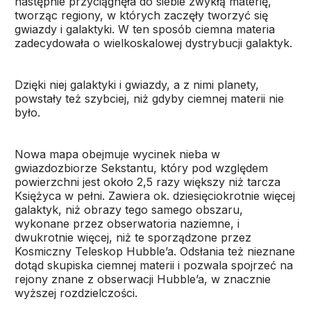
następnie przyciągnęła do siebie zwykłą materię,
tworząc regiony, w których zaczęły tworzyć się
gwiazdy i galaktyki. W ten sposób ciemna materia
zadecydowała o wielkoskalowej dystrybucji galaktyk.
Dzięki niej galaktyki i gwiazdy, a z nimi planety,
powstały też szybciej, niż gdyby ciemnej materii nie
było.
Nowa mapa obejmuje wycinek nieba w
gwiazdozbiorze Sekstantu, który pod względem
powierzchni jest około 2,5 razy większy niż tarcza
Księżyca w pełni. Zawiera ok. dziesięciokrotnie więcej
galaktyk, niż obrazy tego samego obszaru,
wykonane przez obserwatoria naziemne, i
dwukrotnie więcej, niż te sporządzone przez
Kosmiczny Teleskop Hubble’a. Odsłania też nieznane
dotąd skupiska ciemnej materii i pozwala spojrzeć na
rejony znane z obserwacji Hubble’a, w znacznie
wyższej rozdzielczości.