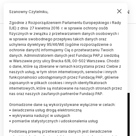
PL
EN
Szanowny Czytelniku,
Zgodnie z Rozporządzeniem Parlamentu Europejskiego i Rady
(UE) z dnia 27 kwietnia 2016 r. w sprawie ochrony osób
ŚWIAT
fizycznych w związku z przetwarzaniem danych osobowych i
w sprawie swobodnego przepływu takich danych oraz
Ciemna materia w dużych
uchylenia dyrektywy 95/46/WE (ogólne rozporządzenie o
gazowych planetach może
ochronie danych) informujemy Cię o przetwarzaniu Twoich
danych. Administratorem danych jest Fundacja PAP,z siedzibą
zapadać się do czarnych dziur
w Warszawie przy ulicy Bracka 6/8, 00-502 Warszawa. Chodzi
o dane, które są zbierane w ramach korzystania przez Ciebie z
30.08.2025
aktualizacja: 30.08.2025
naszych usług, w tym stron internetowych, serwisów i innych
2 minuty czytania
funkcjonalności udostępnianych przez Fundację PAP, głównie
zapisanych w plikach cookies i innych identyfikatorach
internetowych, które są instalowane na naszych stronach przez
nas oraz naszych zaufanych partnerów Fundacji PAP.
Gromadzone dane są wykorzystywane wyłącznie w celach:
• świadczenia usług drogą elektroniczną
• wykrywania nadużyć w usługach
• pomiarów statystycznych i udoskonalenia usług
Podstawą prawną przetwarzania danych jest świadczenie