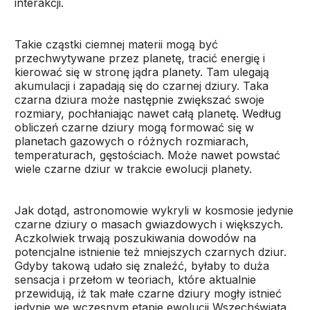
interakcji.
Takie cząstki ciemnej materii mogą być
przechwytywane przez planetę, tracić energię i
kierować się w stronę jądra planety. Tam ulegają
akumulacji i zapadają się do czarnej dziury. Taka
czarna dziura może następnie zwiększać swoje
rozmiary, pochłaniając nawet całą planetę. Według
obliczeń czarne dziury mogą formować się w
planetach gazowych o różnych rozmiarach,
temperaturach, gęstościach. Może nawet powstać
wiele czarne dziur w trakcie ewolucji planety.
Jak dotąd, astronomowie wykryli w kosmosie jedynie
czarne dziury o masach gwiazdowych i większych.
Aczkolwiek trwają poszukiwania dowodów na
potencjalne istnienie też mniejszych czarnych dziur.
Gdyby takową udało się znaleźć, byłaby to duża
sensacja i przełom w teoriach, które aktualnie
przewidują, iż tak małe czarne dziury mogły istnieć
jedynie we wczesnym etapie ewolucji Wszechświata.