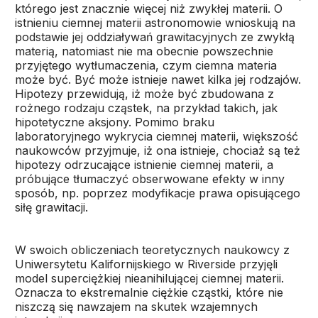
którego jest znacznie więcej niż zwykłej materii. O
istnieniu ciemnej materii astronomowie wnioskują na
podstawie jej oddziaływań grawitacyjnych ze zwykłą
materią, natomiast nie ma obecnie powszechnie
przyjętego wytłumaczenia, czym ciemna materia
może być. Być może istnieje nawet kilka jej rodzajów.
Hipotezy przewidują, iż może być zbudowana z
rożnego rodzaju cząstek, na przykład takich, jak
hipotetyczne aksjony. Pomimo braku
laboratoryjnego wykrycia ciemnej materii, większość
naukowców przyjmuje, iż ona istnieje, chociaż są też
hipotezy odrzucające istnienie ciemnej materii, a
próbujące tłumaczyć obserwowane efekty w inny
sposób, np. poprzez modyfikacje prawa opisującego
siłę grawitacji.
W swoich obliczeniach teoretycznych naukowcy z
Uniwersytetu Kalifornijskiego w Riverside przyjęli
model superciężkiej nieanihilującej ciemnej materii.
Oznacza to ekstremalnie ciężkie cząstki, które nie
niszczą się nawzajem na skutek wzajemnych