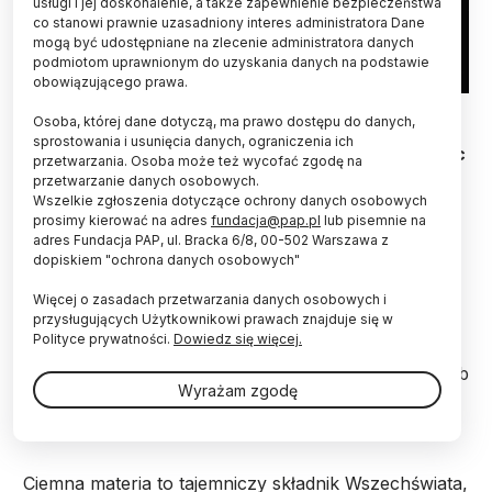
usługi i jej doskonalenie, a także zapewnienie bezpieczeństwa
co stanowi prawnie uzasadniony interes administratora Dane
mogą być udostępniane na zlecenie administratora danych
podmiotom uprawnionym do uzyskania danych na podstawie
obowiązującego prawa.
Fot. Adobe Stock
Osoba, której dane dotyczą, ma prawo dostępu do danych,
sprostowania i usunięcia danych, ograniczenia ich
Duże gazowe planety pozasłoneczne mogą pomóc
przetwarzania. Osoba może też wycofać zgodę na
naukowcom w badaniach tajemniczej ciemnej
przetwarzanie danych osobowych.
materii. Obliczenia sugerują, że ciemna materia w
Wszelkie zgłoszenia dotyczące ochrony danych osobowych
dużych planetach może zapaść się do
prosimy kierować na adres
fundacja@pap.pl
lub pisemnie na
wykrywalnych czarnych dziur – poinformował
adres Fundacja PAP, ul. Bracka 6/8, 00-502 Warszawa z
dopiskiem "ochrona danych osobowych"
Uniwersytet Kalifornijski w Riverside w USA.
Więcej o zasadach przetwarzania danych osobowych i
przysługujących Użytkownikowi prawach znajduje się w
Student Mehrdad Phoroutan-Mehr i jego profesor
Polityce prywatności.
Dowiedz się więcej.
Hai-Bo Yu z Uniwersytetu Kalifornijskiego w
Riverside (USA) postanowili sprawdzić, w jaki sposób
Wyrażam zgodę
w długiej perspektywie czasowej ciemna materia
wpływa na duże gazowe planety, takie jak Jowisz.
Ciemna materia to tajemniczy składnik Wszechświata,