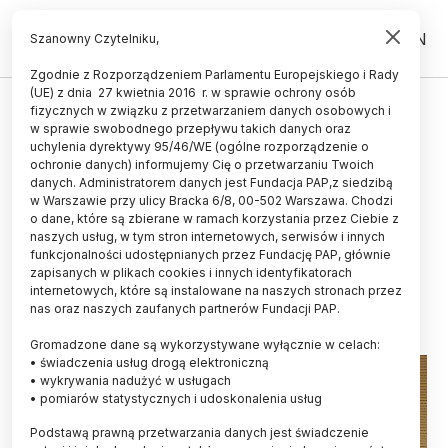
PL
EN
Szanowny Czytelniku,
Zgodnie z Rozporządzeniem Parlamentu Europejskiego i Rady
(UE) z dnia 27 kwietnia 2016 r. w sprawie ochrony osób
KOSMOS
fizycznych w związku z przetwarzaniem danych osobowych i
w sprawie swobodnego przepływu takich danych oraz
Uznański-Wiśniewski: chciałbym
uchylenia dyrektywy 95/46/WE (ogólne rozporządzenie o
otworzyć młodym drzwi do
ochronie danych) informujemy Cię o przetwarzaniu Twoich
danych. Administratorem danych jest Fundacja PAP,z siedzibą
realizacji technologicznych
w Warszawie przy ulicy Bracka 6/8, 00-502 Warszawa. Chodzi
o dane, które są zbierane w ramach korzystania przez Ciebie z
marzeń w Polsce
naszych usług, w tym stron internetowych, serwisów i innych
funkcjonalności udostępnianych przez Fundację PAP, głównie
AGNIESZKA KLIKS-PUDLIK
zapisanych w plikach cookies i innych identyfikatorach
10.12.2025
aktualizacja: 10.12.2025
internetowych, które są instalowane na naszych stronach przez
2 minuty czytania
nas oraz naszych zaufanych partnerów Fundacji PAP.
Gromadzone dane są wykorzystywane wyłącznie w celach:
• świadczenia usług drogą elektroniczną
• wykrywania nadużyć w usługach
• pomiarów statystycznych i udoskonalenia usług
Podstawą prawną przetwarzania danych jest świadczenie