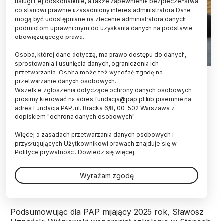
usługi i jej doskonalenie, a także zapewnienie bezpieczeństwa
co stanowi prawnie uzasadniony interes administratora Dane
mogą być udostępniane na zlecenie administratora danych
podmiotom uprawnionym do uzyskania danych na podstawie
obowiązującego prawa.
Osoba, której dane dotyczą, ma prawo dostępu do danych,
sprostowania i usunięcia danych, ograniczenia ich
przetwarzania. Osoba może też wycofać zgodę na
Katowice, 07.12.2025. Astronauta projektowy ESA Sławosz
Uznański-Wiśniewski (L) i dziennikarka PAP Agnieszka Kliks-
przetwarzanie danych osobowych.
Pudlik (P) podczas spotkania w ramach 9. Śląskiego Festiwalu
Wszelkie zgłoszenia dotyczące ochrony danych osobowych
Nauki Katowice, 7 bm. w Międzynarodowym Centrum
prosimy kierować na adres
fundacja@pap.pl
lub pisemnie na
Kongresowym. Spotkanie odbyło się w ramach trasy „IGNIS -
adres Fundacja PAP, ul. Bracka 6/8, 00-502 Warszawa z
Polska sięga gwiazd”. (aldg) PAP/Jarek Praszkiewicz
dopiskiem "ochrona danych osobowych"
Po udziale w misji kosmicznej astronauta Sławosz
Więcej o zasadach przetwarzania danych osobowych i
Uznański-Wiśniewski rozpoczął pracę nad jej
przysługujących Użytkownikowi prawach znajduje się w
długotrwałymi efektami. W rozmowie z PAP
Polityce prywatności.
Dowiedz się więcej.
przyznał, że chciałby otworzyć młodym ludziom
drzwi do realizacji swoich technologicznych
Wyrażam zgodę
marzeń w Polsce, nie za granicą.
Podsumowując dla PAP mijający 2025 rok, Sławosz