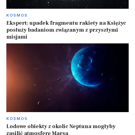
KOSMOS
Ekspert: upadek fragmentu rakiety na Księżyc
posłuży badaniom związanym z przyszłymi
misjami
KOSMOS
Lodowe obiekty z okolic Neptuna mogłyby
zasilić atmosferę Marsa