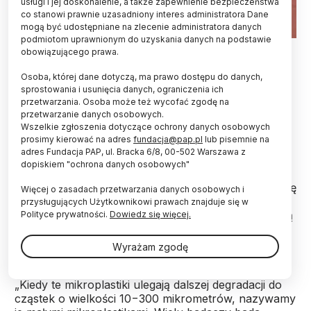
usługi i jej doskonalenie, a także zapewnienie bezpieczeństwa
co stanowi prawnie uzasadniony interes administratora Dane
mogą być udostępniane na zlecenie administratora danych
podmiotom uprawnionym do uzyskania danych na podstawie
Fot. Adobe Stock
obowiązującego prawa.
Japoński zespół pokazał, że stężenia cząstek
Osoba, której dane dotyczą, ma prawo dostępu do danych,
mikroplastiku zawieszonych w oceanie wahają się
sprostowania i usunięcia danych, ograniczenia ich
przetwarzania. Osoba może też wycofać zgodę na
od tysiąca do 10 tys. cząstek na metr sześcienny
przetwarzanie danych osobowych.
wody. Badacze odkryli też, że cząstki te toną na
Wszelkie zgłoszenia dotyczące ochrony danych osobowych
dwa różne sposoby.
prosimy kierować na adres
fundacja@pap.pl
lub pisemnie na
adres Fundacja PAP, ul. Bracka 6/8, 00-502 Warszawa z
dopiskiem "ochrona danych osobowych"
Od czasu pojawienia się plastiku na początku XX
wieku, odpady i zanieczyszczenia z tworzyw stały się
Więcej o zasadach przetwarzania danych osobowych i
globalnym problemem – zwracają uwagę eksperci z
przysługujących Użytkownikowi prawach znajduje się w
Uniwersytetu Kiusiu. Jednocześnie plastiki rozpadają
Polityce prywatności.
Dowiedz się więcej.
się na mniejsze kawałki, aż do tzw. mikroplastiku,
osiągając rozmiar poniżej 5 mm.
Wyrażam zgodę
„Kiedy te mikroplastiki ulegają dalszej degradacji do
cząstek o wielkości 10−300 mikrometrów, nazywamy