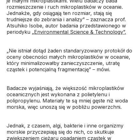
je małymi mikroplastikami. Wielu badaczy bada
rozmieszczenie i ruch mikroplastików w oceanie.
Jednakże, gdy osiągają ten rozmiar, stają się
trudniejsze do zebrania i analizy” – zaznacza prof.
Atsuhiko Isobe, autor badania przedstawionego w
periodyku
„Environmental Science & Technology”.
„Nie istniał dotąd żaden standaryzowany protokół do
oceny obecności małych mikroplastików w oceanie,
który minimalizowałby zanieczyszczenie, utratę
cząstek i potencjalną fragmentację” – mówi.
Badacze wyjaśniają, że większość mikroplastików
oceanicznych jest wykonana z polietylenu i
polipropylenu. Materiały te są mniej gęste niż woda
morska, więc unoszą się w pobliżu powierzchni.
Jednak, z czasem, algi, bakterie i inne organizmy
morskie przyczepiają się do nich, co skutkuje
zwiększeniem ciężaru opadaniem cząstek w