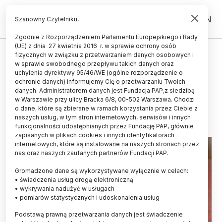
PL
EN
Szanowny Czytelniku,
Zgodnie z Rozporządzeniem Parlamentu Europejskiego i Rady
(UE) z dnia 27 kwietnia 2016 r. w sprawie ochrony osób
ŚWIAT
fizycznych w związku z przetwarzaniem danych osobowych i
w sprawie swobodnego przepływu takich danych oraz
Cząstki mikroplastiku toną w
uchylenia dyrektywy 95/46/WE (ogólne rozporządzenie o
oceanie na dwa różne sposoby
ochronie danych) informujemy Cię o przetwarzaniu Twoich
danych. Administratorem danych jest Fundacja PAP,z siedzibą
w Warszawie przy ulicy Bracka 6/8, 00-502 Warszawa. Chodzi
10.12.2025
aktualizacja: 10.12.2025
o dane, które są zbierane w ramach korzystania przez Ciebie z
2 minuty czytania
naszych usług, w tym stron internetowych, serwisów i innych
funkcjonalności udostępnianych przez Fundację PAP, głównie
zapisanych w plikach cookies i innych identyfikatorach
internetowych, które są instalowane na naszych stronach przez
nas oraz naszych zaufanych partnerów Fundacji PAP.
Gromadzone dane są wykorzystywane wyłącznie w celach:
• świadczenia usług drogą elektroniczną
• wykrywania nadużyć w usługach
• pomiarów statystycznych i udoskonalenia usług
Podstawą prawną przetwarzania danych jest świadczenie