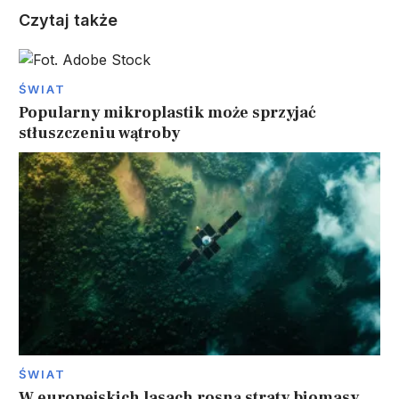
Czytaj także
ŚWIAT
Popularny mikroplastik może sprzyjać
stłuszczeniu wątroby
ŚWIAT
W europejskich lasach rosną straty biomasy