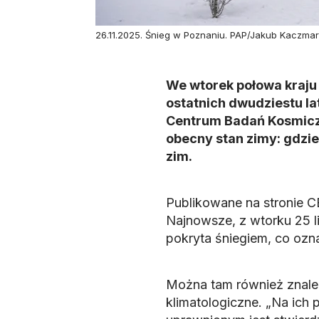
26.11.2025. Śnieg w Poznaniu. PAP/Jakub Kaczma
We wtorek połowa kraju b
ostatnich dwudziestu la
Centrum Badań Kosmiczn
obecny stan zimy: gdzie 
zim.
Publikowane na stronie C
Najnowsze, z wtorku 25 li
pokryta śniegiem, co ozna
Można tam również znaleź
klimatologiczne. „Na ich