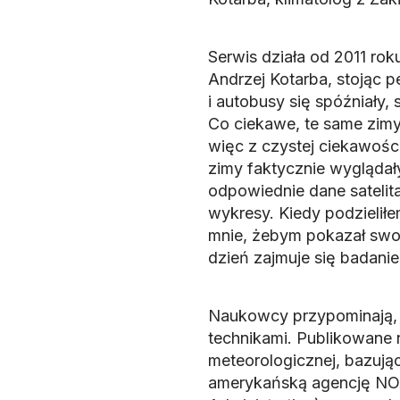
Serwis działa od 2011 rok
Andrzej Kotarba, stojąc 
i autobusy się spóźniały, 
Co ciekawe, te same zimy
więc z czystej ciekawośc
zimy faktycznie wyglądały
odpowiednie dane satelit
wykresy. Kiedy podzieliłe
mnie, żebym pokazał swoje
dzień zajmuje się badani
Naukowcy przypominają, 
technikami. Publikowane 
meteorologicznej, bazują
amerykańską agencję NOA