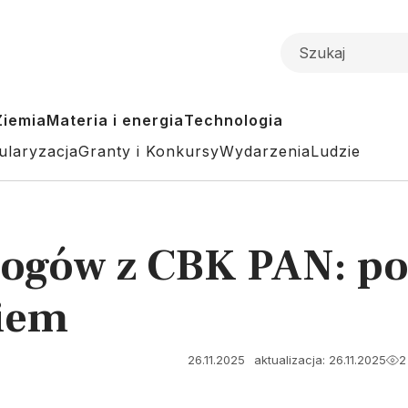
Ziemia
Materia i energia
Technologia
ularyzacja
Granty i Konkursy
Wydarzenia
Ludzie
ogów z CBK PAN: poł
giem
26.11.2025
aktualizacja: 26.11.2025
2