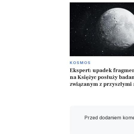
KOSMOS
Ekspert: upadek fragmen
na Księżyc posłuży bada
związanym z przyszłymi
Przed dodaniem kome