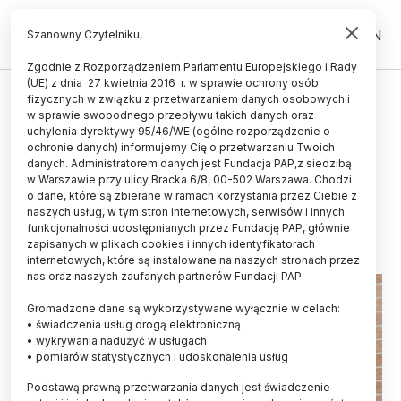
PL
EN
Szanowny Czytelniku,
Zgodnie z Rozporządzeniem Parlamentu Europejskiego i Rady
(UE) z dnia 27 kwietnia 2016 r. w sprawie ochrony osób
LUDZIE
fizycznych w związku z przetwarzaniem danych osobowych i
w sprawie swobodnego przepływu takich danych oraz
Prof. Anna Matysiak - laureatką
uchylenia dyrektywy 95/46/WE (ogólne rozporządzenie o
Nagrody Fundacji na rzecz Nauki
ochronie danych) informujemy Cię o przetwarzaniu Twoich
danych. Administratorem danych jest Fundacja PAP,z siedzibą
Polskiej
w Warszawie przy ulicy Bracka 6/8, 00-502 Warszawa. Chodzi
o dane, które są zbierane w ramach korzystania przez Ciebie z
05.11.2025
aktualizacja: 05.11.2025
naszych usług, w tym stron internetowych, serwisów i innych
4 minuty czytania
funkcjonalności udostępnianych przez Fundację PAP, głównie
zapisanych w plikach cookies i innych identyfikatorach
internetowych, które są instalowane na naszych stronach przez
nas oraz naszych zaufanych partnerów Fundacji PAP.
Gromadzone dane są wykorzystywane wyłącznie w celach:
• świadczenia usług drogą elektroniczną
• wykrywania nadużyć w usługach
• pomiarów statystycznych i udoskonalenia usług
Podstawą prawną przetwarzania danych jest świadczenie