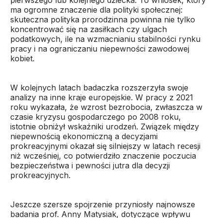
pierwszego lub kolejnego dziecka. To wniosek, który
ma ogromne znaczenie dla polityki społecznej:
skuteczna polityka prorodzinna powinna nie tylko
koncentrować się na zasiłkach czy ulgach
podatkowych, ile na wzmacnianiu stabilności rynku
pracy i na ograniczaniu niepewności zawodowej
kobiet.
W kolejnych latach badaczka rozszerzyła swoje
analizy na inne kraje europejskie. W pracy z 2021
roku wykazała, że wzrost bezrobocia, zwłaszcza w
czasie kryzysu gospodarczego po 2008 roku,
istotnie obniżył wskaźniki urodzeń. Związek między
niepewnością ekonomiczną a decyzjami
prokreacyjnymi okazał się silniejszy w latach recesji
niż wcześniej, co potwierdziło znaczenie poczucia
bezpieczeństwa i pewności jutra dla decyzji
prokreacyjnych.
Jeszcze szersze spojrzenie przyniosły najnowsze
badania prof. Anny Matysiak, dotyczące wpływu