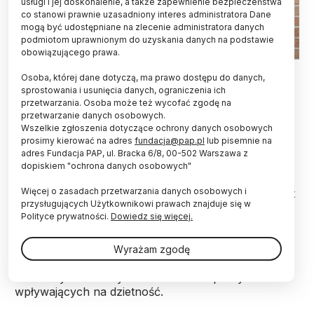
usługi i jej doskonalenie, a także zapewnienie bezpieczeństwa
co stanowi prawnie uzasadniony interes administratora Dane
mogą być udostępniane na zlecenie administratora danych
podmiotom uprawnionym do uzyskania danych na podstawie
obowiązującego prawa.
Prof. Anna Matysiak. Fot. Magdalena Wiśniewska-Krasińska/
Osoba, której dane dotyczą, ma prawo dostępu do danych,
Archiwum FNP
sprostowania i usunięcia danych, ograniczenia ich
przetwarzania. Osoba może też wycofać zgodę na
Wykazała, że kobiety nie rezygnują z
przetwarzanie danych osobowych.
macierzyństwa z powodu trudności z godzeniem
Wszelkie zgłoszenia dotyczące ochrony danych osobowych
pracy z obowiązkami rodzicielskimi, ale odwlekają
prosimy kierować na adres
fundacja@pap.pl
lub pisemnie na
decyzję o dziecku do momentu, aż zdobędą
adres Fundacja PAP, ul. Bracka 6/8, 00-502 Warszawa z
stabilne zatrudnienie. Jej badania pomagają
dopiskiem "ochrona danych osobowych"
zrozumieć, dlaczego w Europie rodzi się coraz
Więcej o zasadach przetwarzania danych osobowych i
mniej dzieci. Prof. Anna Matysiak z Wydziału Nauk
przysługujących Użytkownikowi prawach znajduje się w
Ekonomicznych UW otrzymała Nagrodę FNP w
Polityce prywatności.
Dowiedz się więcej.
obszarze nauk humanistycznych i społecznych.
Wyrażam zgodę
Prof. Matysiak nagrodzono za zidentyfikowanie
kluczowych cech rynku i warunków pracy
wpływających na dzietność.