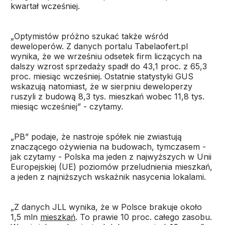
kwartał wcześniej.
„Optymistów próżno szukać także wśród
deweloperów. Z danych portalu Tabelaofert.pl
wynika, że we wrześniu odsetek firm liczących na
dalszy wzrost sprzedaży spadł do 43,1 proc. z 65,3
proc. miesiąc wcześniej. Ostatnie statystyki GUS
wskazują natomiast, że w sierpniu deweloperzy
ruszyli z budową 8,3 tys. mieszkań wobec 11,8 tys.
miesiąc wcześniej” - czytamy.
„PB” podaje, że nastroje spółek nie zwiastują
znaczącego ożywienia na budowach, tymczasem -
jak czytamy - Polska ma jeden z najwyższych w Unii
Europejskiej (UE) poziomów przeludnienia mieszkań,
a jeden z najniższych wskaźnik nasycenia lokalami.
„Z danych JLL wynika, że w Polsce brakuje około
1,5 mln
mieszkań
. To prawie 10 proc. całego zasobu.