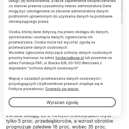
usługi i jej doskonalenie, a także zapewnienie bezpieczeństwa
co stanowi prawnie uzasadniony interes administratora Dane
mogą być udostępniane na zlecenie administratora danych
podmiotom uprawnionym do uzyskania danych na podstawie
obowiązującego prawa.
Fot. Adobe Stock
Osoba, której dane dotyczą, ma prawo dostępu do danych,
sprostowania i usunięcia danych, ograniczenia ich
Z powodu luki mieszkaniowej przeludnienie w
przetwarzania. Osoba może też wycofać zgodę na
polskich domach należy do największych w Unii
przetwarzanie danych osobowych.
Europejskiej. Tymczasem deweloperzy znów
Wszelkie zgłoszenia dotyczące ochrony danych osobowych
hamują z inwestycjami. Jeśli siła nabywcza
prosimy kierować na adres
fundacja@pap.pl
lub pisemnie na
Polaków nie wzrośnie, a proces budowy mieszkań
adres Fundacja PAP, ul. Bracka 6/8, 00-502 Warszawa z
dopiskiem "ochrona danych osobowych"
nie zostanie uproszczony, kryzys jeszcze się
zaostrzy - pisze we wtorek „Puls Biznesu”.
Więcej o zasadach przetwarzania danych osobowych i
przysługujących Użytkownikowi prawach znajduje się w
Polityce prywatności.
Dowiedz się więcej.
„Budownictwo wyraźnie hamuje, a nastroje firm z
branży są najgorsze od ponad dwóch lat - wynika z
Wyrażam zgodę
najnowszych danych Europejskiego Funduszu
Leasingowego (EFL)” - pisze wtorkowy „PB”. Gazeta
zwraca uwagę, że o nowych inwestycjach myśli
tylko 5 proc. przedsiębiorców, a wzrost obrotów
prognozuje zaledwie 16 proc. wobec 35 proc.