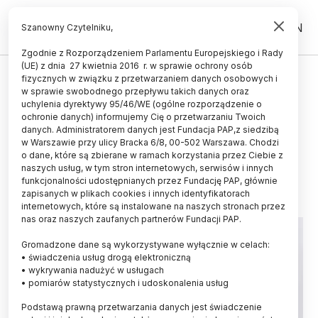
PL
EN
Szanowny Czytelniku,
Zgodnie z Rozporządzeniem Parlamentu Europejskiego i Rady
(UE) z dnia 27 kwietnia 2016 r. w sprawie ochrony osób
STUDENT
fizycznych w związku z przetwarzaniem danych osobowych i
w sprawie swobodnego przepływu takich danych oraz
„Puls Biznesu”: W Polsce brakuje
uchylenia dyrektywy 95/46/WE (ogólne rozporządzenie o
1,5 mln mieszkań i 400 tys. miejsc
ochronie danych) informujemy Cię o przetwarzaniu Twoich
danych. Administratorem danych jest Fundacja PAP,z siedzibą
w akademikach
w Warszawie przy ulicy Bracka 6/8, 00-502 Warszawa. Chodzi
o dane, które są zbierane w ramach korzystania przez Ciebie z
22.10.2025
aktualizacja: 22.10.2025
naszych usług, w tym stron internetowych, serwisów i innych
1 minuta czytania
funkcjonalności udostępnianych przez Fundację PAP, głównie
zapisanych w plikach cookies i innych identyfikatorach
internetowych, które są instalowane na naszych stronach przez
nas oraz naszych zaufanych partnerów Fundacji PAP.
Gromadzone dane są wykorzystywane wyłącznie w celach:
• świadczenia usług drogą elektroniczną
• wykrywania nadużyć w usługach
• pomiarów statystycznych i udoskonalenia usług
Podstawą prawną przetwarzania danych jest świadczenie