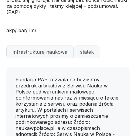
prostu się ignoruje. Nie da się bez końca robić nauki
za pomocą dykty i taśmy klejącej – podsumował.
(PAP)
akp/ bar/ lm/
infrastruktura naukowa
statek
Fundacja PAP zezwala na bezpłatny
przedruk artykułów z Serwisu Nauka w
Polsce pod warunkiem mailowego
poinformowania nas raz w miesiącu o fakcie
korzystania z serwisu oraz podania źródła
artykułu. W portalach i serwisach
internetowych prosimy o zamieszczenie
podlinkowanego adresu: Źródło:
naukawpolsce.pl, a w czasopismach
adnotacji: Źródło: Serwis Nauka w Polsce -