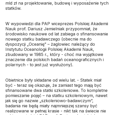
mld zł na projektowanie, budowę i wyposażenie tych
statków.
W wypowiedzi dla PAP wiceprezes Polskiej Akademii
Nauk prof. Dariusz Jemielniak przypomniał, że
środowisko naukowe od lat zabiega o sfinansowanie
nowego statku badawczego (obecnie ma do
dyspozycji „Oceanię” – żaglowiec należący do
Instytutu Oceanologii Polskiej Akademii Nauk,
zbudowany w 1985 r., który - choć ma wyjątkowe
znaczenie dla polskich badań oceanograficznych i
polarnych - to jest już wysłużony).
Obietnice były składane od wielu lat. - Statek miał
być - teraz się okazuje, że zamiast tego mają być
sfinansowane dwa statki szkoleniowe. To kompletne
pomieszanie pojęć – na statku szkoleniowym, nawet
jak się go nazwie „szkoleniowo-badawczym”,
badania nie będą miały najmniejszej szansy być
realizowane w pełnej krasie - nikt tak na świecie nie