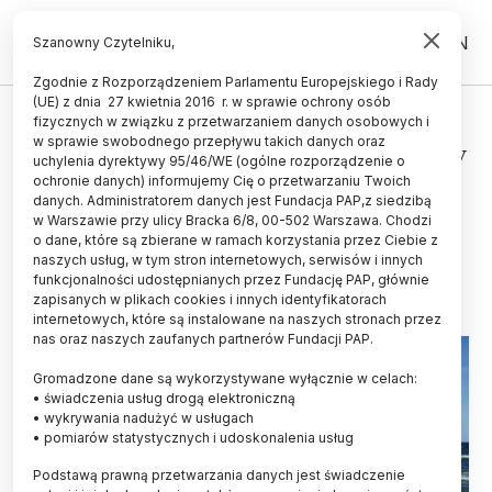
PL
EN
Szanowny Czytelniku,
Zgodnie z Rozporządzeniem Parlamentu Europejskiego i Rady
(UE) z dnia 27 kwietnia 2016 r. w sprawie ochrony osób
UCZELNIE I INSTYTUCJE
fizycznych w związku z przetwarzaniem danych osobowych i
w sprawie swobodnego przepływu takich danych oraz
Naukowcy z PAN: nie ma pieniędzy
uchylenia dyrektywy 95/46/WE (ogólne rozporządzenie o
na jeden statek badawczy, a są na
ochronie danych) informujemy Cię o przetwarzaniu Twoich
danych. Administratorem danych jest Fundacja PAP,z siedzibą
dwa szkoleniowe
w Warszawie przy ulicy Bracka 6/8, 00-502 Warszawa. Chodzi
o dane, które są zbierane w ramach korzystania przez Ciebie z
02.10.2025
aktualizacja: 02.10.2025
naszych usług, w tym stron internetowych, serwisów i innych
3 minuty czytania
funkcjonalności udostępnianych przez Fundację PAP, głównie
zapisanych w plikach cookies i innych identyfikatorach
internetowych, które są instalowane na naszych stronach przez
nas oraz naszych zaufanych partnerów Fundacji PAP.
Gromadzone dane są wykorzystywane wyłącznie w celach:
• świadczenia usług drogą elektroniczną
• wykrywania nadużyć w usługach
• pomiarów statystycznych i udoskonalenia usług
Podstawą prawną przetwarzania danych jest świadczenie