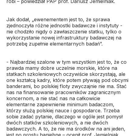
robi – powiedział PAP prof. Dariusz Jemielniak.
Jak dodał, „ewenementem jest to, że sprawa
zjednoczyła różne jednostki badawcze i instytuty -
nie chodziło nigdy o zawłaszczenie statku, tylko o
wykorzystanie nowej infrastruktury badawczej na
potrzebę zupełnie elementarnych badań”.
- Najbardziej szalone w tym wszystkim jest to, że co
prawda mamy dobre uczelnie morskie, które na
statkach szkoleniowych oczywiście skorzystają, ale
one kształcą kadry, które potem pływają pod obcymi
banderami, bo polskiej floty zwyczajnie nie ma. Stać
nas na finansowanie pracowników zagranicznym
koncernom, a nie stać nas na całkowicie
elementarne zapewnienie minimum badaczom,
którzy służą polskiej nauce i gospodarce. Trzeba
sobie zadać pytanie, dlaczego w ogóle jest pomysł
dwóch statków szkoleniowych, a nie dwóch
badawczych. A to, że nie ma środków na ani jeden,
jest po prostu haniebne – ocenił prof. Jemielniak.