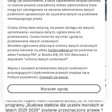
usługi i jej doskonalenie, a także zapewnienie bezpieczeństwa
co stanowi prawnie uzasadniony interes administratora Dane
mogą być udostępniane na zlecenie administratora danych
podmiotom uprawnionym do uzyskania danych na podstawie
obowiązującego prawa.
Fot. Adobe Stock
Osoba, której dane dotyczą, ma prawo dostępu do danych,
sprostowania i usunięcia danych, ograniczenia ich
Naukowcy z PAN krytycznie odnieśli się do
przetwarzania. Osoba może też wycofać zgodę na
zapowiedzi rządu dotyczących budowy dwóch
przetwarzanie danych osobowych.
nowych statków dla uczelni morskich. Prof.
Wszelkie zgłoszenia dotyczące ochrony danych osobowych
Dariusz Jemielniak przypomniał, że środowisko
prosimy kierować na adres
fundacja@pap.pl
lub pisemnie na
naukowe miało obiecywany nowy statek
adres Fundacja PAP, ul. Bracka 6/8, 00-502 Warszawa z
dopiskiem "ochrona danych osobowych"
badawczy od wielu lat. Prof. Jan Marcin
Węsławski uznał, że rząd „funduje niespodziankę”.
Więcej o zasadach przetwarzania danych osobowych i
przysługujących Użytkownikowi prawach znajduje się w
Polityce prywatności.
Dowiedz się więcej.
We wtorek rząd zdecydował o finansowaniu budowy
dwóch nowych
statków
– żaglowca dla Uniwersytetu
Wyrażam zgodę
Morskiego w Gdyni oraz jednostki szkolno-
badawczej dla Politechniki Morskiej w Szczecinie.
Rzecznik rządu Adam Szłapka podał, że w ramach
programu „Budowa statków dla uczelni morskich w
latach 2025-2029” zostanie przeznaczony prawie 1