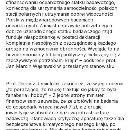
sfinansowaniu oceanicznego statku badawczego,
konieczną dla utrzymania samodzielności polskich
stacji polarnych i utrzymania dobrej widoczności
Polski w międzynarodowych badaniach
oceanicznych. Zamiast naprawdę potrzebnego i
dobrze uzasadnionego statku badawczego rząd
funduje niespodziankę w postaci deklaracji
kompletnie niespójnych z oszczędnością każdego
grosza na wzmocnienie obronności. Wygląda to na
bezceremonialny lobbing polityczny nieliczący się z
rzeczywistymi potrzebami kraju” – podkreślił prof.
Jan Marcin Węsławski w przesłanym stanowisku.
Prof. Dariusz Jemielniak zakończył, że w jego ocenie
„to porażające, że naukę traktuje się jakby to była
fanaberia i hobby”. – Z jednej strony minister
finansów sam zauważa, że ze złotówki na badania
do gospodarki wraca nawet 7 zł, a z drugiej -
inwestycje w absolutnie bazową infrastrukturę
badawczą, stanowiącą krytyczną aparaturę także dla
bezpieczeństwa klimatycznego naszego kraju, po