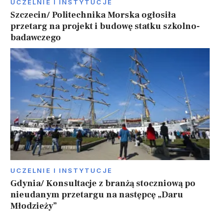
UCZELNIE I INSTYTUCJE
Szczecin/ Politechnika Morska ogłosiła
przetarg na projekt i budowę statku szkolno-
badawczego
UCZELNIE I INSTYTUCJE
Gdynia/ Konsultacje z branżą stoczniową po
nieudanym przetargu na następcę „Daru
Młodzieży”