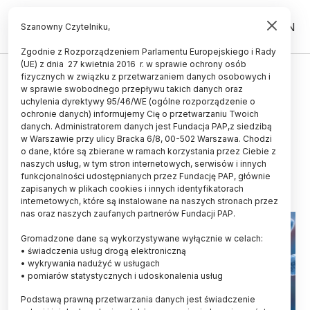
PL
EN
Szanowny Czytelniku,
Zgodnie z Rozporządzeniem Parlamentu Europejskiego i Rady
(UE) z dnia 27 kwietnia 2016 r. w sprawie ochrony osób
ŚWIAT
fizycznych w związku z przetwarzaniem danych osobowych i
w sprawie swobodnego przepływu takich danych oraz
Hiszpania/ Epidemiolodzy:
uchylenia dyrektywy 95/46/WE (ogólne rozporządzenie o
rekordowa liczba zachorowań na
ochronie danych) informujemy Cię o przetwarzaniu Twoich
danych. Administratorem danych jest Fundacja PAP,z siedzibą
krztusiec; 29 tys. przypadków
w Warszawie przy ulicy Bracka 6/8, 00-502 Warszawa. Chodzi
o dane, które są zbierane w ramach korzystania przez Ciebie z
10.09.2025
aktualizacja: 10.09.2025
naszych usług, w tym stron internetowych, serwisów i innych
1 minuta czytania
funkcjonalności udostępnianych przez Fundację PAP, głównie
zapisanych w plikach cookies i innych identyfikatorach
internetowych, które są instalowane na naszych stronach przez
nas oraz naszych zaufanych partnerów Fundacji PAP.
Gromadzone dane są wykorzystywane wyłącznie w celach:
• świadczenia usług drogą elektroniczną
• wykrywania nadużyć w usługach
• pomiarów statystycznych i udoskonalenia usług
Podstawą prawną przetwarzania danych jest świadczenie