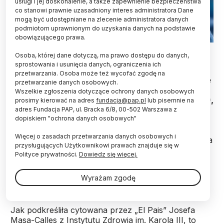
usługi i jej doskonalenie, a także zapewnienie bezpieczeństwa
co stanowi prawnie uzasadniony interes administratora Dane
mogą być udostępniane na zlecenie administratora danych
podmiotom uprawnionym do uzyskania danych na podstawie
obowiązującego prawa.
Fot. Adobe Stock
Osoba, której dane dotyczą, ma prawo dostępu do danych,
sprostowania i usunięcia danych, ograniczenia ich
Hiszpania odnotowała największą epidemię
przetwarzania. Osoba może też wycofać zgodę na
krztuśca w całym, trwającym od pół wieku okresie
przetwarzanie danych osobowych.
rejestracji zachorowań – poinformowało
Wszelkie zgłoszenia dotyczące ochrony danych osobowych
Hiszpańskie Towarzystwo Epidemiologiczne (SEE),
prosimy kierować na adres
fundacja@pap.pl
lub pisemnie na
cytowane w poniedziałek przez dziennik „El Pais”.
adres Fundacja PAP, ul. Bracka 6/8, 00-502 Warszawa z
dopiskiem "ochrona danych osobowych"
Więcej o zasadach przetwarzania danych osobowych i
Liczba zachorowań zaczęła rosnąć wiosną 2023 r., a
przysługujących Użytkownikowi prawach znajduje się w
infekcje ustały dopiero w październiku ubiegłego
Polityce prywatności.
Dowiedz się więcej.
roku. Łącznie odnotowano prawie 29 tys.
przypadków, przy 920 osobach hospitalizowanych i
Wyrażam zgodę
12 zmarłych.
Jak podkreśliła cytowana przez „El Pais” Josefa
Masa-Calles z Instytutu Zdrowia im. Karola III, to