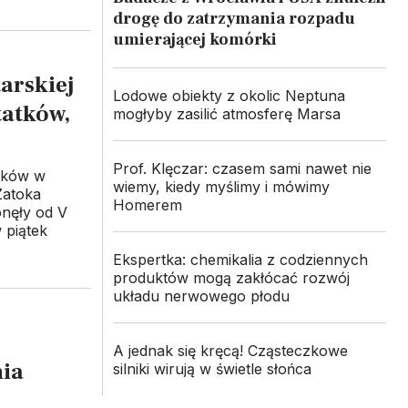
drogę do zatrzymania rozpadu
umierającej komórki
arskiej
Lodowe obiekty z okolic Neptuna
tatków,
mogłyby zasilić atmosferę Marsa
Prof. Klęczar: czasem sami nawet nie
atków w
wiemy, kiedy myślimy i mówimy
Zatoka
Homerem
onęły od V
 piątek
Ekspertka: chemikalia z codziennych
produktów mogą zakłócać rozwój
układu nerwowego płodu
A jednak się kręcą! Cząsteczkowe
nia
silniki wirują w świetle słońca