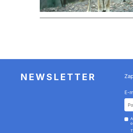
Stronicowanie
NEWSLETTER
Zap
E-m
A
o