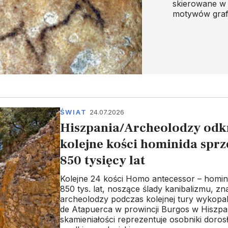
skierowane w 
motywów grafi
ŚWIAT
24.07.2026
Hiszpania/Archeolodzy odk
kolejne kości hominida sprz
850 tysięcy lat
Kolejne 24 kości Homo antecessor – homi
850 tys. lat, noszące ślady kanibalizmu, zna
archeolodzy podczas kolejnej tury wykopal
de Atapuerca w prowincji Burgos w Hiszpan
skamieniałości reprezentuje osobniki dorosł