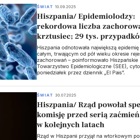
ŚWIAT
10.09.2025
Hiszpania/ Epidemiolodzy:
rekordowa liczba zachorow
krztusiec; 29 tys. przypadk
Hiszpania odnotowała największą epidemię
całym, trwającym od pół wieku okresie rejes
zachorowań – poinformowało Hiszpańskie
Towarzystwo Epidemiologiczne (SEE), cyt
poniedziałek przez dziennik „El Pais”.
ŚWIAT
30.07.2025
Hiszpania/ Rząd powołał spe
komisję przed serią zaćmień
w kolejnych latach
Rząd w Hiszpanii przyjął na wtorkowym po