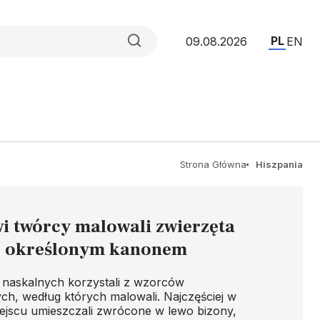
PL
09.08.2026
EN
Strona Główna
Hiszpania
wi twórcy malowali zwierzęta
z określonym kanonem
 naskalnych korzystali z wzorców
h, według których malowali. Najczęściej w
ejscu umieszczali zwrócone w lewo bizony,