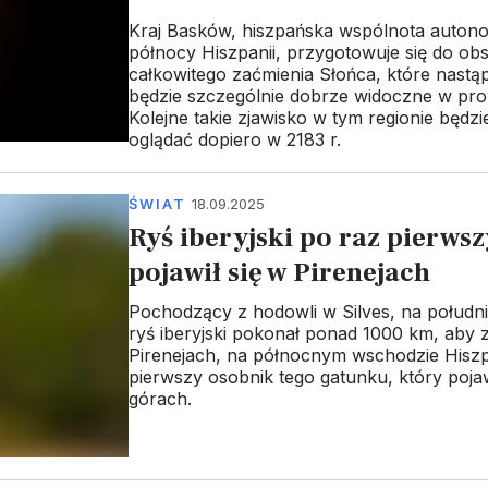
Kraj Basków, hiszpańska wspólnota auton
północy Hiszpanii, przygotowuje się do obs
całkowitego zaćmienia Słońca, które nastąpi
będzie szczególnie dobrze widoczne w prow
Kolejne takie zjawisko w tym regionie będz
oglądać dopiero w 2183 r.
ŚWIAT
18.09.2025
Ryś iberyjski po raz pierwsz
pojawił się w Pirenejach
Pochodzący z hodowli w Silves, na południu
ryś iberyjski pokonał ponad 1000 km, aby
Pirenejach, na północnym wschodzie Hiszp
pierwszy osobnik tego gatunku, który pojaw
górach.