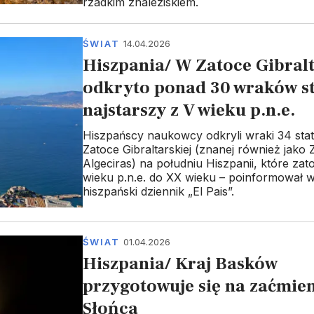
rzadkim znaleziskiem.
ŚWIAT
14.04.2026
Hiszpania/ W Zatoce Gibralt
odkryto ponad 30 wraków s
najstarszy z V wieku p.n.e.
Hiszpańscy naukowcy odkryli wraki 34 st
Zatoce Gibraltarskiej (znanej również jako 
Algeciras) na południu Hiszpanii, które zat
wieku p.n.e. do XX wieku – poinformował w
hiszpański dziennik „El Pais”.
ŚWIAT
01.04.2026
Hiszpania/ Kraj Basków
przygotowuje się na zaćmie
Słońca