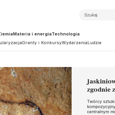
Ziemia
Materia i energia
Technologia
ularyzacja
Granty i Konkursy
Wydarzenia
Ludzie
Jaskinio
zgodnie 
Twórcy sztuki
kompozycyjnyc
centralnym mi