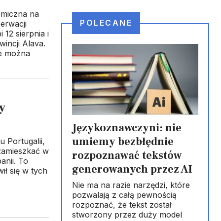
omiczna na
POLECANE
erwacji
 12 sierpnia i
incji Alava.
ie można
y
Językoznawczyni: nie
umiemy bezbłędnie
 Portugalii,
 zamieszkać w
rozpoznawać tekstów
anii. To
generowanych przez AI
ił się w tych
Nie ma na razie narzędzi, które
pozwalają z całą pewnością
rozpoznać, że tekst został
stworzony przez duży model