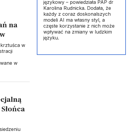
językowy – powiedziała PAP dr
Karolina Rudnicka. Dodała, że
każdy z coraz doskonalszych
modeli AI ma własny styl, a
ań na
częste korzystanie z nich może
wpływać na zmiany w ludzkim
ów
języku.
 krztuśca w
tracji
owane w
cjalną
 Słońca
siedzeniu