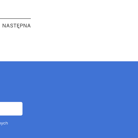
NASTĘPNA
NASTĘPNA
nych