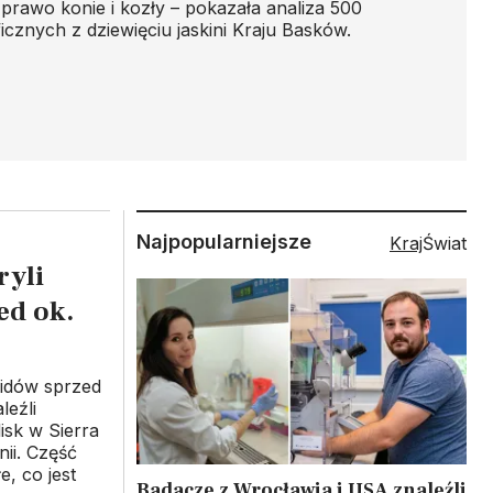
prawo konie i kozły – pokazała analiza 500
cznych z dziewięciu jaskini Kraju Basków.
Najpopularniejsze
Kraj
Świat
ryli
ed ok.
nidów sprzed
leźli
isk w Sierra
ii. Część
e, co jest
Badacze z Wrocławia i USA znaleźli