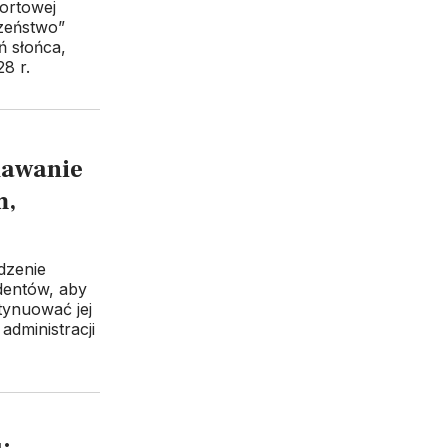
ortowej
zeństwo”
ń słońca,
8 r.
dawanie
m,
dzenie
dentów, aby
tynuować jej
administracji