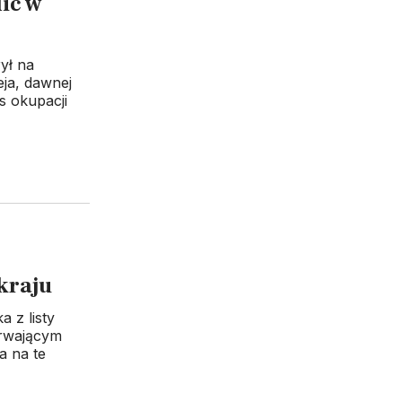
ic w
ył na
eja, dawnej
s okupacji
kraju
 z listy
trwającym
a na te