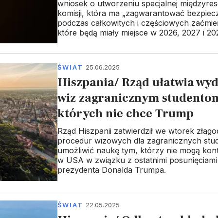
wniosek o utworzeniu specjalnej międzyres
komisji, która ma „zagwarantować bezpiec
podczas całkowitych i częściowych zaćmie
które będą miały miejsce w 2026, 2027 i 202
ŚWIAT
25.06.2025
Hiszpania/ Rząd ułatwia wy
wiz zagranicznym studento
których nie chce Trump
Rząd Hiszpanii zatwierdził we wtorek złago
procedur wizowych dla zagranicznych stu
umożliwić naukę tym, którzy nie mogą kon
w USA w związku z ostatnimi posunięciami 
prezydenta Donalda Trumpa.
ŚWIAT
22.05.2025