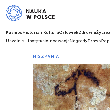
Kosmos
Historia i Kultura
Człowiek
Zdrowie
Życie
Uczelnie i Instytucje
Innowacje
Nagrody
Prawo
Pop
HISZPANIA