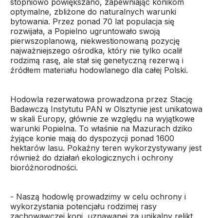
stopniowo powiększano, zapewniając konikom
optymalne, zbliżone do naturalnych warunki
bytowania. Przez ponad 70 lat populacja się
rozwijała, a Popielno ugruntowało swoją
pierwszoplanową, niekwestionowaną pozycję
najważniejszego ośrodka, który nie tylko ocalił
rodzimą rasę, ale stał się genetyczną rezerwą i
źródłem materiału hodowlanego dla całej Polski.
Hodowla rezerwatowa prowadzona przez Stację
Badawczą Instytutu PAN w Olsztynie jest unikatowa
w skali Europy, głównie ze względu na wyjątkowe
warunki Popielna. To właśnie na Mazurach dziko
żyjące konie mają do dyspozycji ponad 1600
hektarów lasu. Pokaźny teren wykorzystywany jest
również do działań ekologicznych i ochrony
bioróżnorodności.
- Naszą hodowlę prowadzimy w celu ochrony i
wykorzystania potencjału rodzimej rasy
zachowawczej koni, uznawanej za unikalny relikt