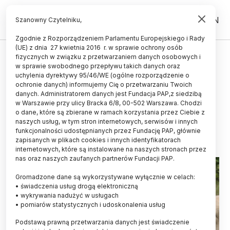
PL
EN
Szanowny Czytelniku,
Zgodnie z Rozporządzeniem Parlamentu Europejskiego i Rady
(UE) z dnia 27 kwietnia 2016 r. w sprawie ochrony osób
UCZELNIE I INSTYTUCJE
fizycznych w związku z przetwarzaniem danych osobowych i
w sprawie swobodnego przepływu takich danych oraz
70 lat hodowli rezerwatowej
uchylenia dyrektywy 95/46/WE (ogólne rozporządzenie o
konika polskiego w stacji
ochronie danych) informujemy Cię o przetwarzaniu Twoich
danych. Administratorem danych jest Fundacja PAP,z siedzibą
badawczej PAN w Popielnie
w Warszawie przy ulicy Bracka 6/8, 00-502 Warszawa. Chodzi
o dane, które są zbierane w ramach korzystania przez Ciebie z
05.09.2025
aktualizacja: 05.09.2025
naszych usług, w tym stron internetowych, serwisów i innych
3 minuty czytania
funkcjonalności udostępnianych przez Fundację PAP, głównie
zapisanych w plikach cookies i innych identyfikatorach
internetowych, które są instalowane na naszych stronach przez
nas oraz naszych zaufanych partnerów Fundacji PAP.
Gromadzone dane są wykorzystywane wyłącznie w celach:
• świadczenia usług drogą elektroniczną
• wykrywania nadużyć w usługach
• pomiarów statystycznych i udoskonalenia usług
Podstawą prawną przetwarzania danych jest świadczenie