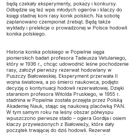
będą czekały eksperymenty, pokazy i konkursy.
Odbędzie się też wpis młodych ogierów i klaczy do
księgi stadnej koni rasy konik polskich. Na sobotę
zaplanowano czempionat źrebiąt. Będą także
wykłady i prelekcje o prowadzonej w Polsce hodowli
konika polskiego.
Historia konika polskiego w Popielnie sięga
pionierskich badań profesora Tadeusza Vetulaniego,
który w 1936 r., chcąc udowodnić leśne pochodzenie
rasy, założył pierwszy rezerwat hodowlany w
Puszczy Białowieskiej. Eksperyment przerwała II
wojna światowa, a po śmierci naukowca, podjęto
decyzję o kontynuacji hodowli rezerwatowej. Dzięki
staraniom profesora Witolda Pruskiego, w 1955 r.
stadnina w Popielnie została przejęta przez Polską
Akademię Nauk, stając się naukową placówką PAN.
W tym samym roku na leśny obszar półwyspu
wpuszczono pierwsze stado – ogiera Gordija i osiem
klaczy przywiezionych z Białowieży, które dały
początek trwającej do dziś hodowli. Rezerwat