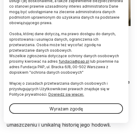
usługi i jej doskonalenie, a także zapewnienie bezpieczeństwa
co stanowi prawnie uzasadniony interes administratora Dane
mogą być udostępniane na zlecenie administratora danych
podmiotom uprawnionym do uzyskania danych na podstawie
obowiązującego prawa.
Popielno (woj. warmińsko-mazurskie), 09.08.2016. Koniki polskie
Osoba, której dane dotyczą, ma prawo dostępu do danych,
przy Stacji Badawczej w Popielnie, prowadzonej przez Instytut
sprostowania i usunięcia danych, ograniczenia ich
Rozrodu Zwierząt i Badań Żywności Polskiej Akademii Nauk.
PAP/Tomasz Waszczuk
przetwarzania. Osoba może też wycofać zgodę na
przetwarzanie danych osobowych.
Wszelkie zgłoszenia dotyczące ochrony danych osobowych
Od 70 lat w stacji badawczej Instytutu Rozrodu
prosimy kierować na adres
fundacja@pap.pl
lub pisemnie na
Zwierząt i Badań Żywności PAN w Popielnie
adres Fundacja PAP, ul. Bracka 6/8, 00-502 Warszawa z
prowadzona jest rezerwatowa hodowla konika
dopiskiem "ochrona danych osobowych"
polskiego. Naukowcy określają konika cudem
natury, gdyż przy krępej budowie, niskim wzroście
Więcej o zasadach przetwarzania danych osobowych i
jest niesamowicie sprytny i wytrzymały.
przysługujących Użytkownikowi prawach znajduje się w
Polityce prywatności.
Dowiedz się więcej.
5 i 6 września w Popielnie odbędą się jubileuszowe
Wyrażam zgodę
obchody. Wydarzenie jest otwarte dla wszystkich,
którzy chcą poznać bliżej konika o myszatym
umaszczeniu i unikalną historię jego hodowli.