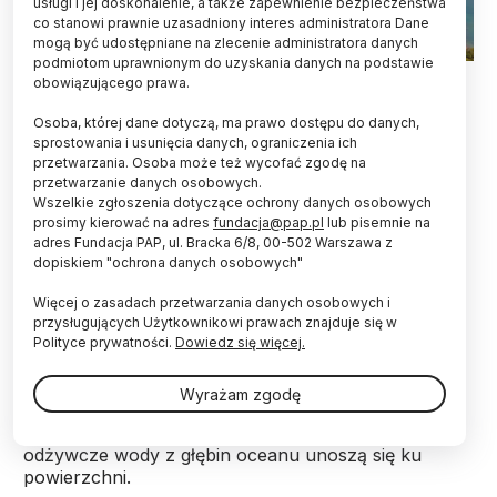
usługi i jej doskonalenie, a także zapewnienie bezpieczeństwa
co stanowi prawnie uzasadniony interes administratora Dane
mogą być udostępniane na zlecenie administratora danych
podmiotom uprawnionym do uzyskania danych na podstawie
Fot. Adobe Stock
obowiązującego prawa.
Po raz pierwszy od czterech dekad, u wybrzeży
Osoba, której dane dotyczą, ma prawo dostępu do danych,
Panamy nie pojawiły się chłodne, bogate w
sprostowania i usunięcia danych, ograniczenia ich
przetwarzania. Osoba może też wycofać zgodę na
składniki odżywcze wody głębinowe. Naukowcy
przetwarzanie danych osobowych.
ostrzegają, że ta nietypowa sytuacja może odbić
Wszelkie zgłoszenia dotyczące ochrony danych osobowych
się na rybołówstwie i kondycji raf koralowych w
prosimy kierować na adres
fundacja@pap.pl
lub pisemnie na
tym regionie.
adres Fundacja PAP, ul. Bracka 6/8, 00-502 Warszawa z
dopiskiem "ochrona danych osobowych"
W czasie pory suchej, w Ameryce Środkowej,
Więcej o zasadach przetwarzania danych osobowych i
zwykle między grudniem a kwietniem, w wodach
przysługujących Użytkownikowi prawach znajduje się w
Zatoki Panamskiej północne pasaty wywołują
Polityce prywatności.
Dowiedz się więcej.
zjawisko wynoszenia głębinowych mas wodnych.
Wyrażam zgodę
To proces, w którym zimne, bogate w składniki
odżywcze wody z głębin oceanu unoszą się ku
powierzchni.