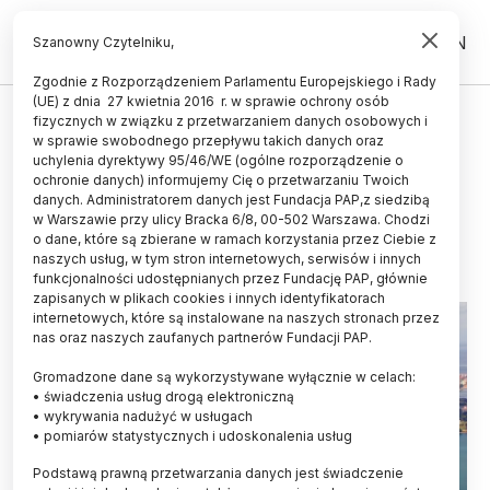
PL
EN
Szanowny Czytelniku,
Zgodnie z Rozporządzeniem Parlamentu Europejskiego i Rady
(UE) z dnia 27 kwietnia 2016 r. w sprawie ochrony osób
ŚWIAT
fizycznych w związku z przetwarzaniem danych osobowych i
w sprawie swobodnego przepływu takich danych oraz
U wybrzeży Panamy zniknęły
uchylenia dyrektywy 95/46/WE (ogólne rozporządzenie o
zimne prądy
ochronie danych) informujemy Cię o przetwarzaniu Twoich
danych. Administratorem danych jest Fundacja PAP,z siedzibą
w Warszawie przy ulicy Bracka 6/8, 00-502 Warszawa. Chodzi
06.09.2025
aktualizacja: 06.09.2025
o dane, które są zbierane w ramach korzystania przez Ciebie z
2 minuty czytania
naszych usług, w tym stron internetowych, serwisów i innych
funkcjonalności udostępnianych przez Fundację PAP, głównie
zapisanych w plikach cookies i innych identyfikatorach
internetowych, które są instalowane na naszych stronach przez
nas oraz naszych zaufanych partnerów Fundacji PAP.
Gromadzone dane są wykorzystywane wyłącznie w celach:
• świadczenia usług drogą elektroniczną
• wykrywania nadużyć w usługach
• pomiarów statystycznych i udoskonalenia usług
Podstawą prawną przetwarzania danych jest świadczenie