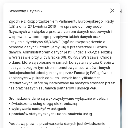
PL
EN
Szanowny Czytelniku,
Zgodnie z Rozporządzeniem Parlamentu Europejskiego i Rady
(UE) z dnia 27 kwietnia 2016 r. w sprawie ochrony osób
ŚWIAT
fizycznych w związku z przetwarzaniem danych osobowych i
w sprawie swobodnego przepływu takich danych oraz
Tłuszcz osłabia „marmurkowe”
uchylenia dyrektywy 95/46/WE (ogólne rozporządzenie o
mięśnie
ochronie danych) informujemy Cię o przetwarzaniu Twoich
danych. Administratorem danych jest Fundacja PAP,z siedzibą
w Warszawie przy ulicy Bracka 6/8, 00-502 Warszawa. Chodzi
02.08.2025
aktualizacja: 02.08.2025
o dane, które są zbierane w ramach korzystania przez Ciebie z
2 minuty czytania
naszych usług, w tym stron internetowych, serwisów i innych
funkcjonalności udostępnianych przez Fundację PAP, głównie
zapisanych w plikach cookies i innych identyfikatorach
internetowych, które są instalowane na naszych stronach przez
nas oraz naszych zaufanych partnerów Fundacji PAP.
Gromadzone dane są wykorzystywane wyłącznie w celach:
• świadczenia usług drogą elektroniczną
• wykrywania nadużyć w usługach
• pomiarów statystycznych i udoskonalenia usług
Podstawą prawną przetwarzania danych jest świadczenie