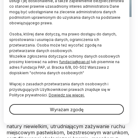
usługi i jej doskonalenie, a także zapewnienie bezpieczeństwa
co stanowi prawnie uzasadniony interes administratora Dane
mogą być udostępniane na zlecenie administratora danych
podmiotom uprawnionym do uzyskania danych na podstawie
Fot. Adobe Stock
obowiązującego prawa.
Śródmięśniowa tkanka tłuszczowa może osłabiać
Osoba, której dane dotyczą, ma prawo dostępu do danych,
siłę mięśni i utrudniać ich regenerację - informuje
sprostowania i usunięcia danych, ograniczenia ich
przetwarzania. Osoba może też wycofać zgodę na
pismo „Cell Reports”.
przetwarzanie danych osobowych.
Wszelkie zgłoszenia dotyczące ochrony danych osobowych
prosimy kierować na adres
fundacja@pap.pl
lub pisemnie na
Miłośnicy steków dobrze
znają
„marmurkowy”
adres Fundacja PAP, ul. Bracka 6/8, 00-502 Warszawa z
wygląd najwyższej jakości japońskiej wołowiny Kobe,
dopiskiem "ochrona danych osobowych"
pochodzącej od bydła rasy Wagyu. Wygląda tak, bo
jest równomiernie przerośnięta tłuszczem, co
Więcej o zasadach przetwarzania danych osobowych i
zapewnia jej delikatność i wyjątkowy smak, za który
przysługujących Użytkownikowi prawach znajduje się w
znawcy gotowi są dużo zapłacić. Jednocześnie
Polityce prywatności.
Dowiedz się więcej.
mięso to uważane jest za wyjątkowo zdrowe.
Wyrażam zgodę
Hodowcy bydła osiągają pożądany efekt dzięki z
natury niewielkim, utrudniającym zażywanie ruchu
miejscowym pastwiskom, bezstresowym warunkom,