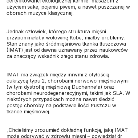
certyfikowanej ekologicznej karmie, masażom z
użyciem sake, pojeniu piwem, a nawet puszczanej w
oborach muzyce klasycznej.
Jednak człowiek, którego struktura mięśni
przypominałaby wołowinę Kobe, miałby problemy.
Stan znany jako śródmięśniowa tkanka tłuszczowa
(IMAT) jest od dawna uznawany przez naukowców
za znaczący wskaźnik złego stanu zdrowia.
IMAT ma związek między innymi z otyłością,
cukrzycą typu 2, chorobami nerwowo-mięśniowymi
(w tym dystrofią mięśniową Duchenne'a) oraz
chorobami neurodegeneracyjnymi, takimi jak SLA. W
niektórych przypadkach można nawet śledzić
postęp choroby na podstawie ilości tłuszczu w
tkance mięśniowej.
„Chcieliśmy zrozumieć dokładną funkcję, jaką IMAT
może odgrywać w zdrowiu mięśni – powiedział dr