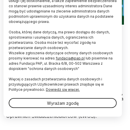
usługi i jej doskonalenie, a także zapewnienie bezpieczeństwa
co stanowi prawnie uzasadniony interes administratora Dane
mogą być udostępniane na zlecenie administratora danych
podmiotom uprawnionym do uzyskania danych na podstawie
obowiązującego prawa.
21.06.2021. PAP/Tytus Żmijewski
Osoba, której dane dotyczą, ma prawo dostępu do danych,
sprostowania i usunięcia danych, ograniczenia ich
Studenci, którzy dorabiają w czasie wakacji
przetwarzania. Osoba może też wycofać zgodę na
powinni ponownie zostać zgłoszeni do
przetwarzanie danych osobowych.
ubezpieczenia zdrowotnego po zakończeniu
Wszelkie zgłoszenia dotyczące ochrony danych osobowych
pracy, jeśli nadal się uczą i nie ukończyli 26 lat -
prosimy kierować na adres
fundacja@pap.pl
lub pisemnie na
przypomina w poniedziałek Zakład Ubezpieczeń
adres Fundacja PAP, ul. Bracka 6/8, 00-502 Warszawa z
dopiskiem "ochrona danych osobowych"
Społecznych.
Więcej o zasadach przetwarzania danych osobowych i
przysługujących Użytkownikowi prawach znajduje się w
Ubezpieczenie zdrowotne daje prawo do bezpłatnej
Polityce prywatności.
Dowiedz się więcej.
opieki zdrowotnej z Narodowego Funduszu Zdrowia,
zarówno ambulatoryjnej, jak i szpitalnej. Uprawnienia
Wyrażam zgodę
pacjenta do bezpłatnej opieki zdrowotnej są
sprawdzane w systemie Elektronicznej Weryfikacji
Uprawnień Świadczeniobiorców (eWUŚ).