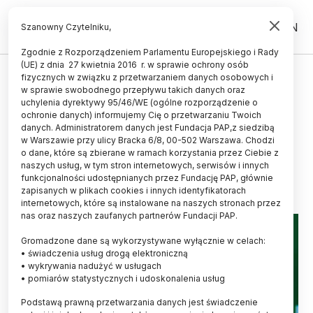
PL
EN
Szanowny Czytelniku,
Zgodnie z Rozporządzeniem Parlamentu Europejskiego i Rady
(UE) z dnia 27 kwietnia 2016 r. w sprawie ochrony osób
STUDENT
fizycznych w związku z przetwarzaniem danych osobowych i
w sprawie swobodnego przepływu takich danych oraz
ZUS: dorabiających studentów
uchylenia dyrektywy 95/46/WE (ogólne rozporządzenie o
należy później ponownie zgłosić
ochronie danych) informujemy Cię o przetwarzaniu Twoich
danych. Administratorem danych jest Fundacja PAP,z siedzibą
do ubezpieczenia zdrowotnego
w Warszawie przy ulicy Bracka 6/8, 00-502 Warszawa. Chodzi
o dane, które są zbierane w ramach korzystania przez Ciebie z
22.07.2025
aktualizacja: 22.07.2025
naszych usług, w tym stron internetowych, serwisów i innych
2 minuty czytania
funkcjonalności udostępnianych przez Fundację PAP, głównie
zapisanych w plikach cookies i innych identyfikatorach
internetowych, które są instalowane na naszych stronach przez
nas oraz naszych zaufanych partnerów Fundacji PAP.
Gromadzone dane są wykorzystywane wyłącznie w celach:
• świadczenia usług drogą elektroniczną
• wykrywania nadużyć w usługach
• pomiarów statystycznych i udoskonalenia usług
Podstawą prawną przetwarzania danych jest świadczenie