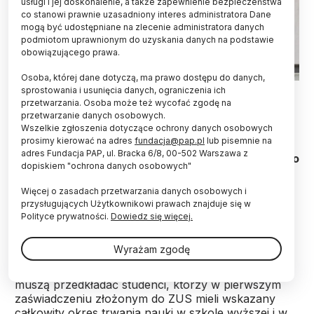
usługi i jej doskonalenie, a także zapewnienie bezpieczeństwa
co stanowi prawnie uzasadniony interes administratora Dane
mogą być udostępniane na zlecenie administratora danych
podmiotom uprawnionym do uzyskania danych na podstawie
obowiązującego prawa.
Osoba, której dane dotyczą, ma prawo dostępu do danych,
09.05.2023. Zakład Ubezpieczeń Społecznych przy ulicy
sprostowania i usunięcia danych, ograniczenia ich
Senatorskiej w Warszawie. PAP/Albert Zawada
przetwarzania. Osoba może też wycofać zgodę na
przetwarzanie danych osobowych.
Wszelkie zgłoszenia dotyczące ochrony danych osobowych
Do końca października studenci, którzy pobierają
prosimy kierować na adres
fundacja@pap.pl
lub pisemnie na
rentę rodzinną z ZUS, mają czas na dostarczenie
adres Fundacja PAP, ul. Bracka 6/8, 00-502 Warszawa z
zaświadczenia z uczelni o kontynuowaniu nauki do
dopiskiem "ochrona danych osobowych"
wniosku o dalszą wypłatę świadczenia -
przypomniał we wtorek ZUS. Zaznaczył, że jeśli
Więcej o zasadach przetwarzania danych osobowych i
tego nie zrobią, nie otrzymają pieniędzy za ten
przysługujących Użytkownikowi prawach znajduje się w
miesiąc.
Polityce prywatności.
Dowiedz się więcej.
Wyrażam zgodę
Rzecznik prasowy Zakładu Ubezpieczeń Wojciech
Dąbrówka przekazał PAP, że zaświadczenia nie
muszą przedkładać studenci, którzy w pierwszym
zaświadczeniu złożonym do ZUS mieli wskazany
całkowity okres trwania nauki w szkole wyższej i w