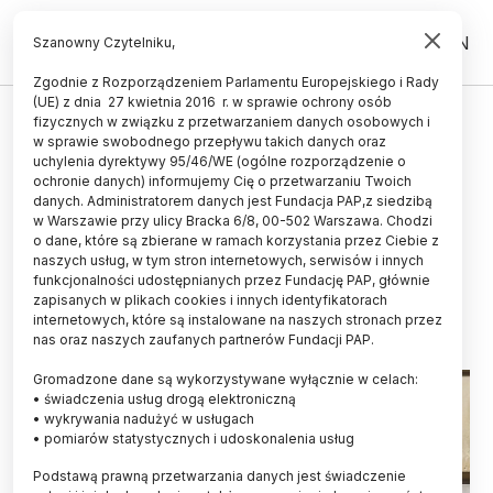
PL
EN
Szanowny Czytelniku,
Zgodnie z Rozporządzeniem Parlamentu Europejskiego i Rady
(UE) z dnia 27 kwietnia 2016 r. w sprawie ochrony osób
STUDENT
fizycznych w związku z przetwarzaniem danych osobowych i
w sprawie swobodnego przepływu takich danych oraz
ZUS: studenci mają czas do końca
uchylenia dyrektywy 95/46/WE (ogólne rozporządzenie o
października na złożenie
ochronie danych) informujemy Cię o przetwarzaniu Twoich
danych. Administratorem danych jest Fundacja PAP,z siedzibą
zaświadczenia o kontynuowaniu
w Warszawie przy ulicy Bracka 6/8, 00-502 Warszawa. Chodzi
o dane, które są zbierane w ramach korzystania przez Ciebie z
nauki
naszych usług, w tym stron internetowych, serwisów i innych
funkcjonalności udostępnianych przez Fundację PAP, głównie
15.10.2024
aktualizacja: 15.10.2024
zapisanych w plikach cookies i innych identyfikatorach
2 minuty czytania
internetowych, które są instalowane na naszych stronach przez
nas oraz naszych zaufanych partnerów Fundacji PAP.
Gromadzone dane są wykorzystywane wyłącznie w celach:
• świadczenia usług drogą elektroniczną
• wykrywania nadużyć w usługach
• pomiarów statystycznych i udoskonalenia usług
Podstawą prawną przetwarzania danych jest świadczenie