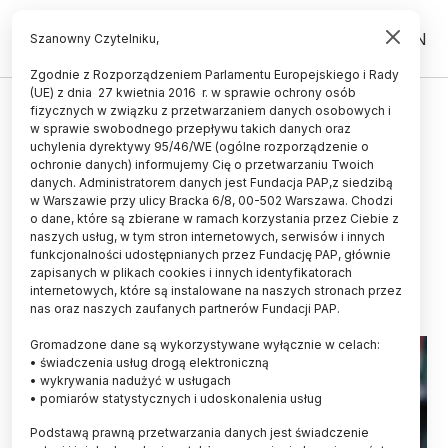
PL
EN
Szanowny Czytelniku,
Zgodnie z Rozporządzeniem Parlamentu Europejskiego i Rady
(UE) z dnia 27 kwietnia 2016 r. w sprawie ochrony osób
UCZELNIE I INSTYTUCJE
fizycznych w związku z przetwarzaniem danych osobowych i
w sprawie swobodnego przepływu takich danych oraz
Psychologia znów
uchylenia dyrektywy 95/46/WE (ogólne rozporządzenie o
najpopularniejszym kierunkiem
ochronie danych) informujemy Cię o przetwarzaniu Twoich
danych. Administratorem danych jest Fundacja PAP,z siedzibą
na Uniwersytecie Łódzkim - 15
w Warszawie przy ulicy Bracka 6/8, 00-502 Warszawa. Chodzi
o dane, które są zbierane w ramach korzystania przez Ciebie z
chętnych na miejsce
naszych usług, w tym stron internetowych, serwisów i innych
funkcjonalności udostępnianych przez Fundację PAP, głównie
14.07.2025
aktualizacja: 14.07.2025
zapisanych w plikach cookies i innych identyfikatorach
2 minuty czytania
internetowych, które są instalowane na naszych stronach przez
nas oraz naszych zaufanych partnerów Fundacji PAP.
Gromadzone dane są wykorzystywane wyłącznie w celach:
• świadczenia usług drogą elektroniczną
• wykrywania nadużyć w usługach
• pomiarów statystycznych i udoskonalenia usług
Podstawą prawną przetwarzania danych jest świadczenie