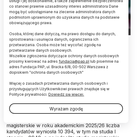
usługi i jej doskonalenie, a także zapewnienie bezpieczeństwa
co stanowi prawnie uzasadniony interes administratora Dane
mogą być udostępniane na zlecenie administratora danych
podmiotom uprawnionym do uzyskania danych na podstawie
obowiązującego prawa.
Osoba, której dane dotyczą, ma prawo dostępu do danych,
Fot. Adobe Stock
sprostowania i usunięcia danych, ograniczenia ich
przetwarzania. Osoba może też wycofać zgodę na
przetwarzanie danych osobowych.
Psychologia znów była najpopularniejszym
Wszelkie zgłoszenia dotyczące ochrony danych osobowych
kierunkiem wybieranym przez przyszłych
prosimy kierować na adres
fundacja@pap.pl
lub pisemnie na
studentów podczas tegorocznej rekrutacji na
adres Fundacja PAP, ul. Bracka 6/8, 00-502 Warszawa z
Uniwersytecie Łódzkim. O jedno miejsce na tym
dopiskiem "ochrona danych osobowych"
kierunku ubiegało się blisko 15 osób. Popularne
były też biologia kryminalistyczna i filologia
Więcej o zasadach przetwarzania danych osobowych i
angielska.
przysługujących Użytkownikowi prawach znajduje się w
Polityce prywatności.
Dowiedz się więcej.
Na największej łódzkiej uczelni w zakończonym
Wyrażam zgodę
właśnie pierwszym etapie rekrutacji na studia
stacjonarne I stopnia oraz studia jednolite
magisterskie w roku akademickim 2025/26 liczba
kandydatów wyniosła 10 394, w tym na studia I