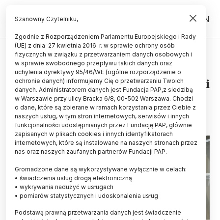
PL
EN
Szanowny Czytelniku,
Zgodnie z Rozporządzeniem Parlamentu Europejskiego i Rady
(UE) z dnia 27 kwietnia 2016 r. w sprawie ochrony osób
ZDROWIE
fizycznych w związku z przetwarzaniem danych osobowych i
w sprawie swobodnego przepływu takich danych oraz
Polscy badacze pracują nad
uchylenia dyrektywy 95/46/WE (ogólne rozporządzenie o
leczniczymi lakierami do paznokci
ochronie danych) informujemy Cię o przetwarzaniu Twoich
danych. Administratorem danych jest Fundacja PAP,z siedzibą
w Warszawie przy ulicy Bracka 6/8, 00-502 Warszawa. Chodzi
10.07.2025
aktualizacja: 10.07.2025
o dane, które są zbierane w ramach korzystania przez Ciebie z
3 minuty czytania
naszych usług, w tym stron internetowych, serwisów i innych
funkcjonalności udostępnianych przez Fundację PAP, głównie
zapisanych w plikach cookies i innych identyfikatorach
internetowych, które są instalowane na naszych stronach przez
nas oraz naszych zaufanych partnerów Fundacji PAP.
Gromadzone dane są wykorzystywane wyłącznie w celach:
• świadczenia usług drogą elektroniczną
• wykrywania nadużyć w usługach
• pomiarów statystycznych i udoskonalenia usług
Podstawą prawną przetwarzania danych jest świadczenie