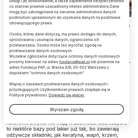
usługi i jej doskonalenie, a także zapewnienie bezpieczeństwa
co stanowi prawnie uzasadniony interes administratora Dane
mogą być udostępniane na zlecenie administratora danych
podmiotom uprawnionym do uzyskania danych na podstawie
Badaczki i studenci Politechniki Krakowskiej prowadzą prace
obowiązującego prawa.
nad lakierami do paznokci, które mogą być nośnikami leków. Od
lewej dr hab. n. farm inż. Jolanta Jaśkowska, studenci Iga
Osoba, której dane dotyczą, ma prawo dostępu do danych,
Chodak i Kamil Jurek, mgr inż. Anna Drabczyk Fot. Karolina Kula
sprostowania i usunięcia danych, ograniczenia ich
przetwarzania. Osoba może też wycofać zgodę na
Nad lakierami do paznokci, które będą dostarczać
przetwarzanie danych osobowych.
leki nie tylko miejscowo, ale też do organizmu,
Wszelkie zgłoszenia dotyczące ochrony danych osobowych
pracują biotechnolodzy z Politechniki Krakowskiej.
prosimy kierować na adres
fundacja@pap.pl
lub pisemnie na
Dzięki temu w przyszłości przy pomocy takich
adres Fundacja PAP, ul. Bracka 6/8, 00-502 Warszawa z
lakierów można będzie leczyć zarówno infekcje
dopiskiem "ochrona danych osobowych"
grzybicze, jak i ból czy stany zapalne.
Więcej o zasadach przetwarzania danych osobowych i
przysługujących Użytkownikowi prawach znajduje się w
Polityce prywatności.
Dowiedz się więcej.
Produkty do stylizacji paznokci od dłuższego czasu
są nie tylko produktem kosmetycznym -
Wyrażam zgodę
przypominają naukowcy w informacji prasowej
przesłanej PAP. Chociaż standardowe lakiery
kolorowe zwykle nie mają właściwości leczniczych,
to niektóre bazy pod lakier już tak, bo zawierają
odżywcze składniki, jak keratyna, wapń, krzem,