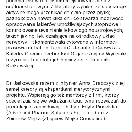
podania leków o działaniu miejscowym, ale też
ogólnoustrojowym. Z literatury wynika, że substancje
aktywne mogą przenikać do ciała przez płytkę
paznokciową nawet kilka dni, co stwarza możliwość
opracowania lakierów umożliwiających stopniowe i
kontrolowane uwalnianie leków ogólnoustrojowych,
takich jak np. leki działające na ośrodkowy układ
nerwowy – skomentowała cytowana w informacji
prasowej dr hab. n. farm. inż. Jolanta Jaśkowska z
Katedry Chemii i Technologii Organicznej na Wydziale
Inżynierii i Technologii Chemicznej Politechniki
Krakowskiej.
Dr Jaśkowska razem z inżynier Anną Drabczyk z tej
samej katedry są ekspertkami merytorycznymi
projektu. Wspierają go też mentorzy z firm, którzy
specjalizują się we wdrażaniu tego typu rozwiązań do
produkcji przemysłowej – dr hab. Edyta Pindelska
(Advanced Pharma Solutions Sp. z o.o.) oraz
Zbigniew Majka (Zbigniew Majka Consulting).