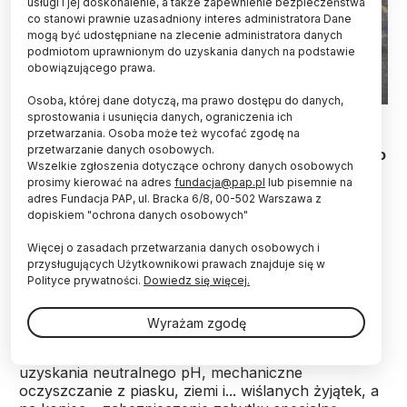
usługi i jej doskonalenie, a także zapewnienie bezpieczeństwa
co stanowi prawnie uzasadniony interes administratora Dane
mogą być udostępniane na zlecenie administratora danych
podmiotom uprawnionym do uzyskania danych na podstawie
obowiązującego prawa.
Osoba, której dane dotyczą, ma prawo dostępu do danych,
Fot. Facebook/ Stołeczny Konserwator Zabytków
sprostowania i usunięcia danych, ograniczenia ich
przetwarzania. Osoba może też wycofać zgodę na
przetwarzanie danych osobowych.
Późnośredniowieczny miecz,
wyłowiony niedawno
Wszelkie zgłoszenia dotyczące ochrony danych osobowych
z rzeki, trafił do naszych specjalistów z Zespołu
prosimy kierować na adres
fundacja@pap.pl
lub pisemnie na
ds. Konserwacji Metali i Innych Zabytków
adres Fundacja PAP, ul. Bracka 6/8, 00-502 Warszawa z
Wydzielonych. Teraz przed nim intensywny
dopiskiem "ochrona danych osobowych"
proces konserwacji i zabezpieczania -
poinformowało w mediach społecznościowych
Więcej o zasadach przetwarzania danych osobowych i
Muzeum Archeologiczne.
przysługujących Użytkownikowi prawach znajduje się w
Polityce prywatności.
Dowiedz się więcej.
Muzealnicy wyjaśnili, że będzie to seria zdjęć RTG,
Wyrażam zgodę
sześciotygodniowa kąpiel w specjalnym roztworze
usuwającym szkodliwe chlorki, płukanie aż do
uzyskania neutralnego pH, mechaniczne
oczyszczanie z piasku, ziemi i... wiślanych żyjątek, a