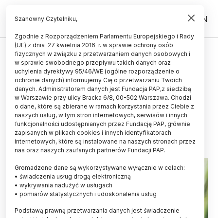
PL
EN
Szanowny Czytelniku,
Zgodnie z Rozporządzeniem Parlamentu Europejskiego i Rady
(UE) z dnia 27 kwietnia 2016 r. w sprawie ochrony osób
KOSMOS
fizycznych w związku z przetwarzaniem danych osobowych i
w sprawie swobodnego przepływu takich danych oraz
Kierownik misji Ax-4: załoga
uchylenia dyrektywy 95/46/WE (ogólne rozporządzenie o
będzie bardzo zapracowana
ochronie danych) informujemy Cię o przetwarzaniu Twoich
danych. Administratorem danych jest Fundacja PAP,z siedzibą
podczas pobytu na orbicie
w Warszawie przy ulicy Bracka 6/8, 00-502 Warszawa. Chodzi
o dane, które są zbierane w ramach korzystania przez Ciebie z
ANNA BUGAJSKA
naszych usług, w tym stron internetowych, serwisów i innych
09.06.2025
aktualizacja: 09.06.2025
funkcjonalności udostępnianych przez Fundację PAP, głównie
4 minuty czytania
zapisanych w plikach cookies i innych identyfikatorach
internetowych, które są instalowane na naszych stronach przez
nas oraz naszych zaufanych partnerów Fundacji PAP.
Gromadzone dane są wykorzystywane wyłącznie w celach:
• świadczenia usług drogą elektroniczną
• wykrywania nadużyć w usługach
• pomiarów statystycznych i udoskonalenia usług
Podstawą prawną przetwarzania danych jest świadczenie