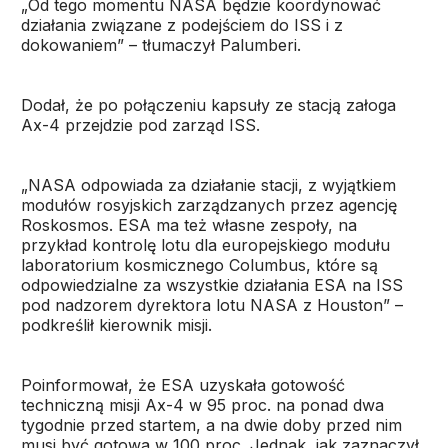
„Od tego momentu NASA będzie koordynować
działania związane z podejściem do ISS i z
dokowaniem” – tłumaczył Palumberi.
Dodał, że po połączeniu kapsuły ze stacją załoga
Ax-4 przejdzie pod zarząd ISS.
„NASA odpowiada za działanie stacji, z wyjątkiem
modułów rosyjskich zarządzanych przez agencję
Roskosmos. ESA ma też własne zespoły, na
przykład kontrolę lotu dla europejskiego modułu
laboratorium kosmicznego Columbus, które są
odpowiedzialne za wszystkie działania ESA na ISS
pod nadzorem dyrektora lotu NASA z Houston” –
podkreślił kierownik misji.
Poinformował, że ESA uzyskała gotowość
techniczną misji Ax-4 w 95 proc. na ponad dwa
tygodnie przed startem, a na dwie doby przed nim
musi być gotowa w 100 proc. Jednak, jak zaznaczył,