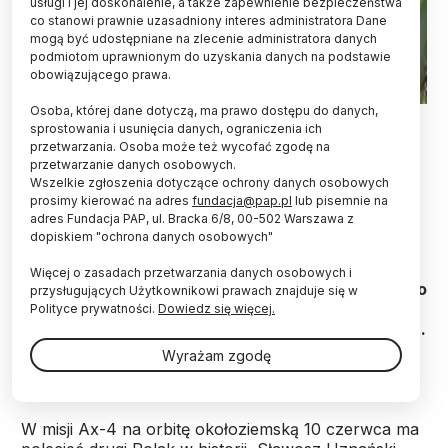
usługi i jej doskonalenie, a także zapewnienie bezpieczeństwa
co stanowi prawnie uzasadniony interes administratora Dane
mogą być udostępniane na zlecenie administratora danych
podmiotom uprawnionym do uzyskania danych na podstawie
obowiązującego prawa.
Osoba, której dane dotyczą, ma prawo dostępu do danych,
08.06.2025. Na zdjęciu z 7 bm. kierownik misji Ax-4 z ramienia European
sprostowania i usunięcia danych, ograniczenia ich
Space Agency Sergio Palumberi uczestniczy na przyladku Cape
Canaveral, 7 bm. w sesji zdjęciowej dla PAP. 10 czerwca z Centrum
przetwarzania. Osoba może też wycofać zgodę na
Kosmicznego im. Johna F. Kennedy’ego rakieta Falcon 9 wyniesie na
przetwarzanie danych osobowych.
Międzynarodową Stację Kosmiczną (ISS) kapsułę Dragon z czworgiem
Wszelkie zgłoszenia dotyczące ochrony danych osobowych
astronautów misji Axiom-4 (Ax-4). Będą to: Peggy Whitson (USA) –
prosimy kierować na adres
fundacja@pap.pl
lub pisemnie na
dowódczyni, Sławosz Uznański-Wiśniewski (Polska/ESA) – specjalista,
Shubhanshu Shukla (Indie) – pilot oraz Tibor Kapu (Węgry) – specjalista.
adres Fundacja PAP, ul. Bracka 6/8, 00-502 Warszawa z
(sko) PAP/Leszek Szymański
dopiskiem "ochrona danych osobowych"
Uczestnicy dwutygodniowej misji Ax-4 będą
Więcej o zasadach przetwarzania danych osobowych i
ogromnie zapracowani podczas swojego krótkiego
przysługujących Użytkownikowi prawach znajduje się w
pobytu na orbicie – powiedział PAP Sergio
Polityce prywatności.
Dowiedz się więcej.
Palumberi z Europejskiej Agencji Kosmicznej (ESA).
Dodał, że podobne komercyjne misje będą
Wyrażam zgodę
odgrywać coraz większą rolę.
W misji Ax-4 na orbitę okołoziemską 10 czerwca ma