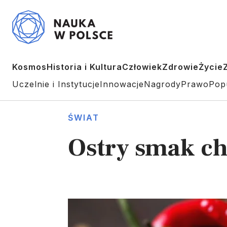
Kosmos
Historia i Kultura
Człowiek
Zdrowie
Życie
Uczelnie i Instytucje
Innowacje
Nagrody
Prawo
Pop
ŚWIAT
Ostry smak ch