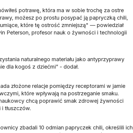
mówiłeś potrawę, która ma w sobie trochę za ostre
rawy, możesz po prostu posypać ją papryczką chili,
łumiące, które tę ostrość zmniejszą" — powiedział
in Peterson, profesor nauk o żywności i technologii
ystania naturalnego materiału jako antyprzyprawy
e dla kogoś z dziećmi” - dodał.
ada złożone relacje pomiędzy receptorami w jamie
wczymi, które wpływają na postrzeganie smaku.
 naukowcy chcą poprawić smak zdrowej żywności
 i tłuszczów.
wnicy zbadali 10 odmian papryczek chili, określili ich