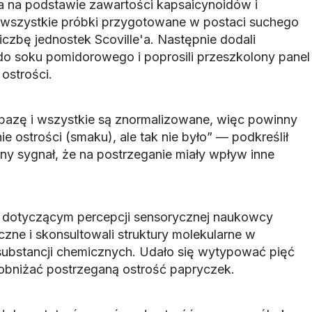
'a na podstawie zawartości kapsaicynoidów i
y wszystkie próbki przygotowane w postaci suchego
iczbę jednostek Scoville'a. Następnie dodali
o soku pomidorowego i poprosili przeszkolony panel
ostrości.
bazę i wszystkie są znormalizowane, więc powinny
 ostrości (smaku), ale tak nie było” — podkreślił
ny sygnał, że na postrzeganie miały wpływ inne
dotyczącym percepcji sensorycznej naukowcy
czne i skonsultowali struktury molekularne w
h substancji chemicznych. Udało się wytypować pięć
obniżać postrzeganą ostrość papryczek.