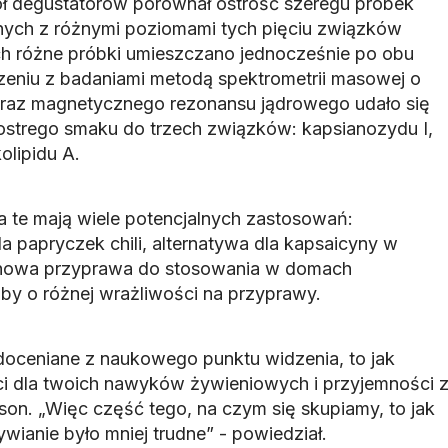
ół degustatorów porównał ostrość szeregu próbek
ych z różnymi poziomami tych pięciu związków
ch różne próbki umieszczano jednocześnie po obu
zeniu z badaniami metodą spektrometrii masowej o
oraz magnetycznego rezonansu jądrowego udało się
 ostrego smaku do trzech związków: kapsianozydu I,
olipidu A.
 te mają wiele potencjalnych zastosowań:
 papryczek chili, alternatywa dla kapsaicyny w
e nowa przyprawa do stosowania w domach
y o różnej wrażliwości na przyprawy.
edoceniane z naukowego punktu widzenia, to jak
i dla twoich nawyków żywieniowych i przyjemności 
son. „Więc część tego, na czym się skupiamy, to jak
ianie było mniej trudne” - powiedział.