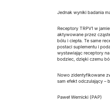
Jednak wyniki badania maj
Receptory TRPV1 w jamie u
aktywowane przez cząste
bólu i ciepła. Te same re
postaci suplementu i po
wystawiając receptory na 
bodziec, dzięki czemu ból
Nowo zidentyfikowane zwi
sam efekt odczulający –
Paweł Wernicki (PAP)