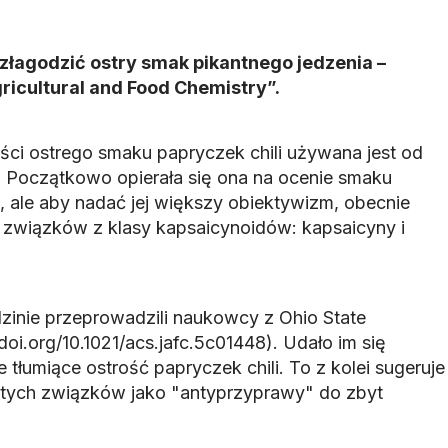
łagodzić ostry smak pikantnego jedzenia –
gricultural and Food Chemistry”.
ści ostrego smaku papryczek chili używana jest od
a. Początkowo opierała się ona na ocenie smaku
 ale aby nadać jej większy obiektywizm, obecnie
 związków z klasy kapsaicynoidów: kapsaicyny i
zinie przeprowadzili naukowcy z Ohio State
doi.org/10.1021/acs.jafc.5c01448). Udało im się
 tłumiące ostrość papryczek chili. To z kolei sugeruje
tych związków jako "antyprzyprawy" do zbyt