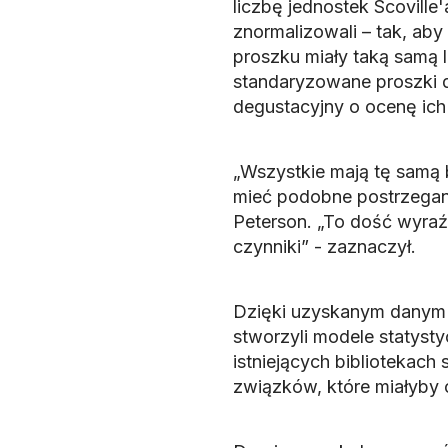
liczbę jednostek Scoville
znormalizowali – tak, ab
proszku miały taką samą l
standaryzowane proszki d
degustacyjny o ocenę ich 
„Wszystkie mają tę samą 
mieć podobne postrzeganie
Peterson. „To dość wyraź
czynniki” - zaznaczył.
Dzięki uzyskanym danym 
stworzyli modele statysty
istniejących bibliotekac
związków, które miałyby 