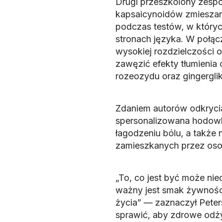
Drugi przeszkolony zesp
kapsaicynoidów zmieszan
podczas testów, w który
stronach języka. W połąc
wysokiej rozdzielczości 
zawęzić efekty tłumienia
rozeozydu oraz gingerglik
Zdaniem autorów odkrycia
spersonalizowana hodowla
łagodzeniu bólu, a takż
zamieszkanych przez osob
„To, co jest być może ni
ważny jest smak żywnośc
życia” — zaznaczył Peter
sprawić, aby zdrowe odżyw