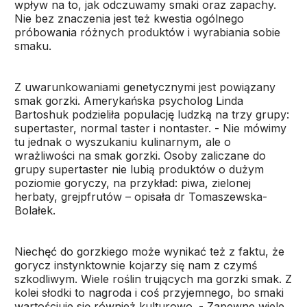
wpływ na to, jak odczuwamy smaki oraz zapachy.
Nie bez znaczenia jest też kwestia ogólnego
próbowania różnych produktów i wyrabiania sobie
smaku.
Z uwarunkowaniami genetycznymi jest powiązany
smak gorzki. Amerykańska psycholog Linda
Bartoshuk podzieliła populację ludzką na trzy grupy:
supertaster, normal taster i nontaster. - Nie mówimy
tu jednak o wyszukaniu kulinarnym, ale o
wrażliwości na smak gorzki. Osoby zaliczane do
grupy supertaster nie lubią produktów o dużym
poziomie goryczy, na przykład: piwa, zielonej
herbaty, grejpfrutów – opisała dr Tomaszewska-
Bolałek.
Niechęć do gorzkiego może wynikać też z faktu, że
gorycz instynktownie kojarzy się nam z czymś
szkodliwym. Wiele roślin trujących ma gorzki smak. Z
kolei słodki to nagroda i coś przyjemnego, bo smaki
wartościuje się również kulturowo. - Zapewne wiele