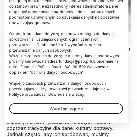
usługi i jej doskonalenie, a także zapewnienie bezpieczeństwa
co stanowi prawnie uzasadniony interes administratora Dane
mogą być udostępniane na zlecenie administratora danych
podmiotom uprawnionym do uzyskania danych na podstawie
obowiązującego prawa.
Osoba, której dane dotyczą, ma prawo dostępu do danych,
Fot. Adobe Stock
sprostowania i usunięcia danych, ograniczenia ich
przetwarzania. Osoba może też wycofać zgodę na
Choć na przestrzeni wieków jakość jedzenia uległa
przetwarzanie danych osobowych.
znacznej poprawie - to wstręt, który chroni przed
Wszelkie zgłoszenia dotyczące ochrony danych osobowych
spożyciem potencjalnie szkodliwych pokarmów,
prosimy kierować na adres
fundacja@pap.pl
lub pisemnie na
jest nam potrzebny tak samo teraz, jak i dawniej -
adres Fundacja PAP, ul. Bracka 6/8, 00-502 Warszawa z
dopiskiem "ochrona danych osobowych"
powiedziała PAP dr Magdalena Tomaszewska-
Bolałek, badaczka z Uniwersytetu SWPS.
Więcej o zasadach przetwarzania danych osobowych i
przysługujących Użytkownikowi prawach znajduje się w
Polityce prywatności.
Dowiedz się więcej.
Sfermentowany śledź, smażone skorpiony czy
mrówki, stuletnie jajo to dla nas potrawy egzotyczne,
Wyrażam zgodę
ale często spotykane podczas zagranicznych
wojaży. Czas wakacji sprzyja takim kulinarnym
eksperymentom i poznawaniu innych krajów
poprzez tradycyjne dla danej kultury potrawy.
Jednak często, aby ich spróbować, musimy