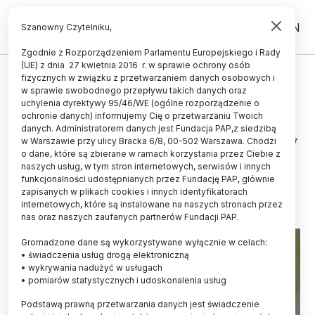
PL
EN
Szanowny Czytelniku,
Zgodnie z Rozporządzeniem Parlamentu Europejskiego i Rady
(UE) z dnia 27 kwietnia 2016 r. w sprawie ochrony osób
CZŁOWIEK
fizycznych w związku z przetwarzaniem danych osobowych i
w sprawie swobodnego przepływu takich danych oraz
Ekspertka: wstręt jest nam
uchylenia dyrektywy 95/46/WE (ogólne rozporządzenie o
potrzebny, chroni przed
ochronie danych) informujemy Cię o przetwarzaniu Twoich
danych. Administratorem danych jest Fundacja PAP,z siedzibą
spożyciem szkodliwych pokarmów
w Warszawie przy ulicy Bracka 6/8, 00-502 Warszawa. Chodzi
o dane, które są zbierane w ramach korzystania przez Ciebie z
EWELINA KRAJCZYŃSKA-WUJEC
naszych usług, w tym stron internetowych, serwisów i innych
30.07.2025
aktualizacja: 30.07.2025
funkcjonalności udostępnianych przez Fundację PAP, głównie
3 minuty czytania
zapisanych w plikach cookies i innych identyfikatorach
internetowych, które są instalowane na naszych stronach przez
nas oraz naszych zaufanych partnerów Fundacji PAP.
Gromadzone dane są wykorzystywane wyłącznie w celach:
• świadczenia usług drogą elektroniczną
• wykrywania nadużyć w usługach
• pomiarów statystycznych i udoskonalenia usług
Podstawą prawną przetwarzania danych jest świadczenie