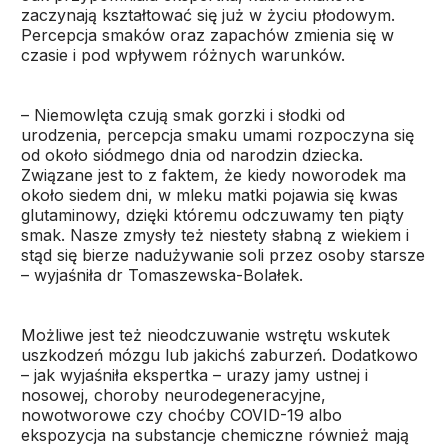
zaczynają kształtować się już w życiu płodowym.
Percepcja smaków oraz zapachów zmienia się w
czasie i pod wpływem różnych warunków.
– Niemowlęta czują smak gorzki i słodki od
urodzenia, percepcja smaku umami rozpoczyna się
od około siódmego dnia od narodzin dziecka.
Związane jest to z faktem, że kiedy noworodek ma
około siedem dni, w mleku matki pojawia się kwas
glutaminowy, dzięki któremu odczuwamy ten piąty
smak. Nasze zmysły też niestety słabną z wiekiem i
stąd się bierze nadużywanie soli przez osoby starsze
– wyjaśniła dr Tomaszewska-Bolałek.
Możliwe jest też nieodczuwanie wstrętu wskutek
uszkodzeń mózgu lub jakichś zaburzeń. Dodatkowo
– jak wyjaśniła ekspertka – urazy jamy ustnej i
nosowej, choroby neurodegeneracyjne,
nowotworowe czy choćby COVID-19 albo
ekspozycja na substancje chemiczne również mają