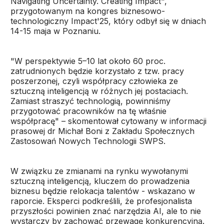
Navigating Uncertainty. Creating Impact",
przygotowanym na kongres biznesowo-
technologiczny Impact'25, który odbył się w dniach
14-15 maja w Poznaniu.
"W perspektywie 5–10 lat około 60 proc.
zatrudnionych będzie korzystało z tzw. pracy
poszerzonej, czyli współpracy człowieka ze
sztuczną inteligencją w różnych jej postaciach.
Zamiast straszyć technologią, powinniśmy
przygotować pracowników na tę właśnie
współpracę" – skomentował cytowany w informacji
prasowej dr Michał Boni z Zakładu Społecznych
Zastosowań Nowych Technologii SWPS.
W związku ze zmianami na rynku wywołanymi
sztuczną inteligencją, kluczem do prowadzenia
biznesu będzie relokacja talentów - wskazano w
raporcie. Eksperci podkreślili, że profesjonalista
przyszłości powinien znać narzędzia AI, ale to nie
wystarczy by zachować przewagę konkurencyjną.