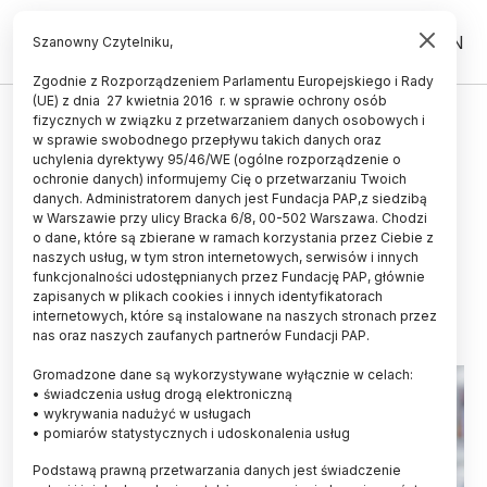
PL
EN
Szanowny Czytelniku,
Zgodnie z Rozporządzeniem Parlamentu Europejskiego i Rady
(UE) z dnia 27 kwietnia 2016 r. w sprawie ochrony osób
TECHNOLOGIA
fizycznych w związku z przetwarzaniem danych osobowych i
w sprawie swobodnego przepływu takich danych oraz
Raport: pracownicy przyszłości
uchylenia dyrektywy 95/46/WE (ogólne rozporządzenie o
powinni znać narzędzia AI oraz
ochronie danych) informujemy Cię o przetwarzaniu Twoich
danych. Administratorem danych jest Fundacja PAP,z siedzibą
cechować się empatią i
w Warszawie przy ulicy Bracka 6/8, 00-502 Warszawa. Chodzi
o dane, które są zbierane w ramach korzystania przez Ciebie z
kreatywnością
naszych usług, w tym stron internetowych, serwisów i innych
funkcjonalności udostępnianych przez Fundację PAP, głównie
16.05.2025
aktualizacja: 16.05.2025
zapisanych w plikach cookies i innych identyfikatorach
3 minuty czytania
internetowych, które są instalowane na naszych stronach przez
nas oraz naszych zaufanych partnerów Fundacji PAP.
Gromadzone dane są wykorzystywane wyłącznie w celach:
• świadczenia usług drogą elektroniczną
• wykrywania nadużyć w usługach
• pomiarów statystycznych i udoskonalenia usług
Podstawą prawną przetwarzania danych jest świadczenie