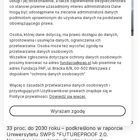
usługi i jej doskonalenie, a także zapewnienie bezpieczeństwa
co stanowi prawnie uzasadniony interes administratora Dane
mogą być udostępniane na zlecenie administratora danych
podmiotom uprawnionym do uzyskania danych na podstawie
obowiązującego prawa.
Osoba, której dane dotyczą, ma prawo dostępu do danych,
Fot. Adobe Stock
sprostowania i usunięcia danych, ograniczenia ich
przetwarzania. Osoba może też wycofać zgodę na
przetwarzanie danych osobowych.
Profesjonalista przyszłości musi nie tylko znać
Wszelkie zgłoszenia dotyczące ochrony danych osobowych
narzędzia AI, ale również cechować się, empatią,
prosimy kierować na adres
fundacja@pap.pl
lub pisemnie na
kreatywnością i myśleniem projektowym - wynika
adres Fundacja PAP, ul. Bracka 6/8, 00-502 Warszawa z
z raportu „FUTUREPROOF 2.0.“ przygotowanego
dopiskiem "ochrona danych osobowych"
przez SWPS na kongres Impact'25. W dobie AI
ważne będą też m.in. relokacja talentów i
Więcej o zasadach przetwarzania danych osobowych i
stawianie na różnorodność.
przysługujących Użytkownikowi prawach znajduje się w
Polityce prywatności.
Dowiedz się więcej.
W związku z upowszechnieniem sztucznej
Wyrażam zgodę
inteligencji udział zadań wykonywanych wyłącznie
przez człowieka skurczy się z obecnych 47 proc. do
33 proc. do 2030 roku – podkreślono w raporcie
Uniwersytetu SWPS "FUTUREPROOF 2.0.