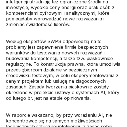
inteligencji utrudniają też ograniczone środki na
inwestycje, wysokie ceny energii oraz brak osób z
kompetencjami cyfrowymi i analitycznymi, które
pomagałaby wprowadzać nowe rozwiązania i
zmieniać świadomość liderów.
Według ekspertów SWPS odpowiedzią na te
problemy jest zapewnienie firmie bezpiecznych
warunków do testowania nowych rozwiązań i
budowania kompetencji, a także tzw. piaskownice
regulacyjne. To konstrukcja prawna, która umożliwia
przedsiębiorcom działanie w bezpiecznym
środowisku testowym, w celu eksperymentowania z
danym projektem lub usługą na złagodzonych
zasadach. Zasady tworzenia piaskownic zostały
określone w projekcie ustawy o systemach AI, który
od lutego br. jest na etapie opiniowania.
W raporcie wskazano, by przy wdrażaniu AI, nie
koncentrować się na samych możliwościach
technicznych sztucznej inteligencji, a zadać sobie