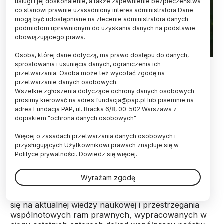
usługi i jej doskonalenie, a także zapewnienie bezpieczeństwa
co stanowi prawnie uzasadniony interes administratora Dane
mogą być udostępniane na zlecenie administratora danych
podmiotom uprawnionym do uzyskania danych na podstawie
obowiązującego prawa.
Osoba, której dane dotyczą, ma prawo dostępu do danych,
Fot. Adobe Stock
sprostowania i usunięcia danych, ograniczenia ich
przetwarzania. Osoba może też wycofać zgodę na
przetwarzanie danych osobowych.
Eksperci z Państwowej Rady Ochrony Przyrody
Wszelkie zgłoszenia dotyczące ochrony danych osobowych
wnioskują do rządu o nieudzielanie wsparcia dla
prosimy kierować na adres
fundacja@pap.pl
lub pisemnie na
działań Komisji Europejskiej prowadzących do
adres Fundacja PAP, ul. Bracka 6/8, 00-502 Warszawa z
obniżenia statusu ochrony wilka.
dopiskiem "ochrona danych osobowych"
Więcej o zasadach przetwarzania danych osobowych i
Komisja z Państwowej Rady Ochrony Przyrody
przysługujących Użytkownikowi prawach znajduje się w
(PROP) ds. Ochrony Gatunków apeluje też do władz
Polityce prywatności.
Dowiedz się więcej.
o podjęcie inicjatywy w celu: odpolitycznienia
ochrony i zarządzania populacją wilka w Europie;
Wyrażam zgodę
zwalczania dezinformacji dotyczącej wilków, ich roli
w ekosystemach i gospodarce człowieka; opierania
się na aktualnej wiedzy naukowej i przestrzegania
wspólnotowych ram prawnych, wypracowanych w