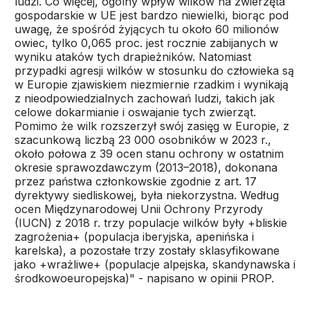
ludzi. Co więcej, ogólny wpływ wilków na zwierzęta
gospodarskie w UE jest bardzo niewielki, biorąc pod
uwagę, że spośród żyjących tu około 60 milionów
owiec, tylko 0,065 proc. jest rocznie zabijanych w
wyniku ataków tych drapieżników. Natomiast
przypadki agresji wilków w stosunku do człowieka są
w Europie zjawiskiem niezmiernie rzadkim i wynikają
z nieodpowiedzialnych zachowań ludzi, takich jak
celowe dokarmianie i oswajanie tych zwierząt.
Pomimo że wilk rozszerzył swój zasięg w Europie, z
szacunkową liczbą 23 000 osobników w 2023 r.,
około połowa z 39 ocen stanu ochrony w ostatnim
okresie sprawozdawczym (2013–2018), dokonana
przez państwa członkowskie zgodnie z art. 17
dyrektywy siedliskowej, była niekorzystna. Według
ocen Międzynarodowej Unii Ochrony Przyrody
(IUCN) z 2018 r. trzy populacje wilków były +bliskie
zagrożenia+ (populacja iberyjska, apenińska i
karelska), a pozostałe trzy zostały sklasyfikowane
jako +wrażliwe+ (populacje alpejska, skandynawska i
środkowoeuropejska)" - napisano w opinii PROP.