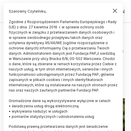
PL
EN
Szanowny Czytelniku,
Zgodnie z Rozporządzeniem Parlamentu Europejskiego i Rady
(UE) z dnia 27 kwietnia 2016 r. w sprawie ochrony osób
ŻYCIE
fizycznych w związku z przetwarzaniem danych osobowych i
w sprawie swobodnego przepływu takich danych oraz
PROP wnioskuje do rządu o
uchylenia dyrektywy 95/46/WE (ogólne rozporządzenie o
nieudzielanie wsparcia dla działań
ochronie danych) informujemy Cię o przetwarzaniu Twoich
danych. Administratorem danych jest Fundacja PAP,z siedzibą
KE, mogących osłabić ochronę
w Warszawie przy ulicy Bracka 6/8, 00-502 Warszawa. Chodzi
o dane, które są zbierane w ramach korzystania przez Ciebie z
wilka
naszych usług, w tym stron internetowych, serwisów i innych
funkcjonalności udostępnianych przez Fundację PAP, głównie
01.04.2025
aktualizacja: 01.04.2025
zapisanych w plikach cookies i innych identyfikatorach
4 minuty czytania
internetowych, które są instalowane na naszych stronach przez
nas oraz naszych zaufanych partnerów Fundacji PAP.
Gromadzone dane są wykorzystywane wyłącznie w celach:
• świadczenia usług drogą elektroniczną
• wykrywania nadużyć w usługach
• pomiarów statystycznych i udoskonalenia usług
Podstawą prawną przetwarzania danych jest świadczenie