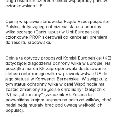
ciągu ostatnich czterech dekad współpracy państw
członkowskich UE.
Opinię w sprawie stanowiska Rządu Rzeczpospolitej
Polskiej dotyczącego obniżenia statusu ochrony
wilka szarego (
Canis lupus
) w Unii Europejskiej
członkowie PROP skierowali do kancelarii premiera i
do resortu środowiska.
Opinia ta dotyczy propozycji Komisji Europejskiej (KE)
dotyczącej złagodzenia ochrony wilka w Europie. Na
początku marca KE zaproponowała dostosowanie
statusu ochronnego wilka w prawodawstwie UE do
jego statusu w Konwencji Berneńskiej. W związku z
tym status ochronny wilka w całej Wspólnocie ma
zostać zmieniony ze „ściśle chroniony” (załącznik
IV) na „chroniony” (załącznik V). Zmiana ta
pozwoliłaby krajom unijnym na odstrzał wilków, choć
nadal będą musiały brać pod uwagę wielkość ich
populacji.