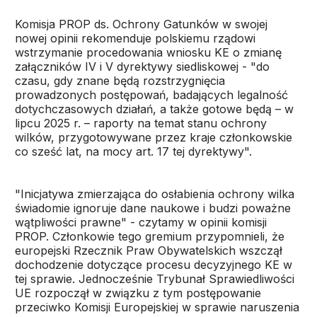
Komisja PROP ds. Ochrony Gatunków w swojej
nowej opinii rekomenduje polskiemu rządowi
wstrzymanie procedowania wniosku KE o zmianę
załączników IV i V dyrektywy siedliskowej - "do
czasu, gdy znane będą rozstrzygnięcia
prowadzonych postępowań, badających legalność
dotychczasowych działań, a także gotowe będą – w
lipcu 2025 r. – raporty na temat stanu ochrony
wilków, przygotowywane przez kraje członkowskie
co sześć lat, na mocy art. 17 tej dyrektywy".
"Inicjatywa zmierzająca do osłabienia ochrony wilka
świadomie ignoruje dane naukowe i budzi poważne
wątpliwości prawne" - czytamy w opinii komisji
PROP. Członkowie tego gremium przypomnieli, że
europejski Rzecznik Praw Obywatelskich wszczął
dochodzenie dotyczące procesu decyzyjnego KE w
tej sprawie. Jednocześnie Trybunał Sprawiedliwości
UE rozpoczął w związku z tym postępowanie
przeciwko Komisji Europejskiej w sprawie naruszenia