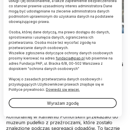
usługi i jej doskonalenie, a także zapewnienie bezpieczeństwa
co stanowi prawnie uzasadniony interes administratora Dane
mogą być udostępniane na zlecenie administratora danych
podmiotom uprawnionym do uzyskania danych na podstawie
obowiązującego prawa.
Osoba, której dane dotyczą, ma prawo dostępu do danych,
10.03.2025. Dyrektor muzeum Grzegorz Kurka prezentuje nowo
sprostowania i usunięcia danych, ograniczenia ich
pozyskaną kolekcję stuletnich przeźroczy w Muzeum Ziemi
przetwarzania. Osoba może też wycofać zgodę na
Kamieńskiej w Kamieniu Pomorskim. PAP/Marcin Bielecki
przetwarzanie danych osobowych.
Wszelkie zgłoszenia dotyczące ochrony danych osobowych
Ponad trzydzieści szklanych przeźroczy z
prosimy kierować na adres
fundacja@pap.pl
lub pisemnie na
adres Fundacja PAP, ul. Bracka 6/8, 00-502 Warszawa z
przełomu XIX i XX wieku trafiło do Muzeum Historii
dopiskiem "ochrona danych osobowych"
Ziemi Kamieńskiej w Kamieniu Pomorskim.
Znalezione przez pracowników Przedsiębiorstwa
Więcej o zasadach przetwarzania danych osobowych i
Gospodarki Komunalnej fotografie przedstawiają
przysługujących Użytkownikowi prawach znajduje się w
m.in. panoramę Betlejem, zamek z siedmioma
Polityce prywatności.
Dowiedz się więcej.
wieżami w Stambule i widok nad Bosforem.
Wyrażam zgodę
Dwóch pracowników Przedsiębiorstwa Gospodarki
Komunalnej w Kamieniu Pomorskim przekazało do
muzeum pudełko z przeźroczami, które zostało
znalezione podczas segregacji odpadów. To łącznie