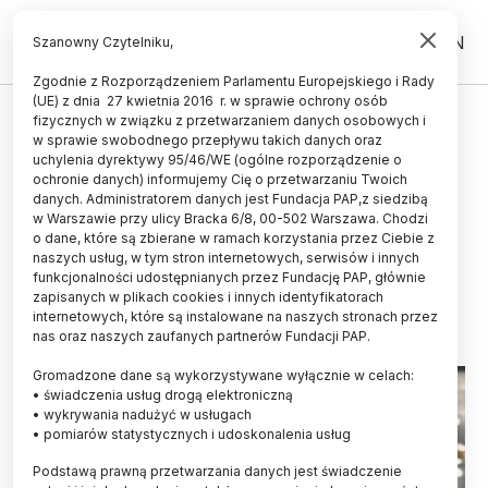
PL
EN
Szanowny Czytelniku,
Zgodnie z Rozporządzeniem Parlamentu Europejskiego i Rady
(UE) z dnia 27 kwietnia 2016 r. w sprawie ochrony osób
HISTORIA I KULTURA
fizycznych w związku z przetwarzaniem danych osobowych i
w sprawie swobodnego przepływu takich danych oraz
Zachodniopomorskie/ Szklane
uchylenia dyrektywy 95/46/WE (ogólne rozporządzenie o
przeźrocza z przełomu XIX i XX w.
ochronie danych) informujemy Cię o przetwarzaniu Twoich
danych. Administratorem danych jest Fundacja PAP,z siedzibą
trafiły do muzeum w Kamieniu
w Warszawie przy ulicy Bracka 6/8, 00-502 Warszawa. Chodzi
o dane, które są zbierane w ramach korzystania przez Ciebie z
Pomorskim
naszych usług, w tym stron internetowych, serwisów i innych
funkcjonalności udostępnianych przez Fundację PAP, głównie
11.03.2025
aktualizacja: 11.03.2025
zapisanych w plikach cookies i innych identyfikatorach
2 minuty czytania
internetowych, które są instalowane na naszych stronach przez
nas oraz naszych zaufanych partnerów Fundacji PAP.
Gromadzone dane są wykorzystywane wyłącznie w celach:
• świadczenia usług drogą elektroniczną
• wykrywania nadużyć w usługach
• pomiarów statystycznych i udoskonalenia usług
Podstawą prawną przetwarzania danych jest świadczenie