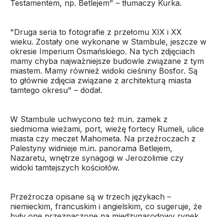
Testamentem, np. Betlejem" – tłumaczy Kurka.
"Druga seria to fotografie z przełomu XIX i XX
wieku. Zostały one wykonane w Stambule, jeszcze w
okresie Imperium Osmańskiego. Na tych zdjęciach
mamy chyba najważniejsze budowle związane z tym
miastem. Mamy również widoki cieśniny Bosfor. Są
to głównie zdjęcia związane z architekturą miasta
tamtego okresu" – dodał.
W Stambule uchwycono też m.in. zamek z
siedmioma wieżami, port, wieżę fortecy Rumeli, ulice
miasta czy meczet Mahometa. Na przeźroczach z
Palestyny widnieje m.in. panorama Betlejem,
Nazaretu, wnętrze synagogi w Jerozolimie czy
widoki tamtejszych kościołów.
Przeźrocza opisane są w trzech językach –
niemieckim, francuskim i angielskim, co sugeruje, że
były one przeznaczone na międzynarodowy rynek