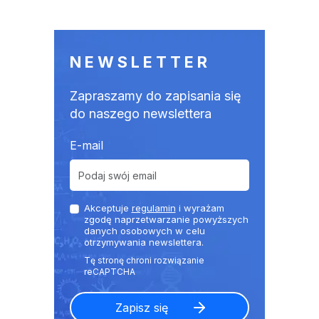
NEWSLETTER
Zapraszamy do zapisania się
do naszego newslettera
E-mail
Akceptuje
regulamin
i wyrażam
zgodę naprzetwarzanie powyższych
danych osobowych w celu
otrzymywania newslettera.