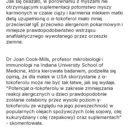
Jak się okazało, w porównaniu z myszami nie
otrzymującymi suplementacji potomstwo myszy
karmionych w czasie ciąży i karmienia mlekiem matki
dietą uzupełnioną o α-tokoferol miało mniej
przeciwciał IgE przeciwko alergenom pokarmowym i
mniejsze prawdopodobieństwo wstrząsu
anafilaktycznego wywołanego przez orzeszki
ziemne.
Dr Joan Cook-Mills, profesor mikrobiologii i
immunologii na Indiana University School of
Medicine, która kierowała badaniem, podzieliła się
opinią, że dla matek w USA skorzystanie z α-
tokoferolu może nie być tak łatwe, jak się wydaje.
"Potencjał α-tokoferolu w zakresie zmniejszania
reakcji alergicznych u dzieci prawdopodobnie
zostanie osłabiony przez wysoki poziom γ-
tokoferolu ze względu na jego powszechność w
popularnych olejach spożywczych (olej sojowy, olej
kukurydziany i olej rzepakowy) oraz suplementach"
- skomentowała.