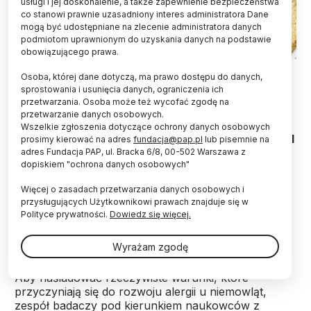
usługi i jej doskonalenie, a także zapewnienie bezpieczeństwa
co stanowi prawnie uzasadniony interes administratora Dane
mogą być udostępniane na zlecenie administratora danych
podmiotom uprawnionym do uzyskania danych na podstawie
obowiązującego prawa.
Fot. Adobe Stock
Osoba, której dane dotyczą, ma prawo dostępu do danych,
sprostowania i usunięcia danych, ograniczenia ich
Uzupełnianie diety ciężarnych myszy o α-
przetwarzania. Osoba może też wycofać zgodę na
tokoferol, formę witaminy E, zmniejszyło ryzyko
przetwarzanie danych osobowych.
wystąpienia alergii pokarmowej u ich potomstwa.
Wszelkie zgłoszenia dotyczące ochrony danych osobowych
O wynikach nowych badań informuje „The Journal
prosimy kierować na adres
fundacja@pap.pl
lub pisemnie na
of Immunology”.
adres Fundacja PAP, ul. Bracka 6/8, 00-502 Warszawa z
dopiskiem "ochrona danych osobowych"
Więcej o zasadach przetwarzania danych osobowych i
W latach 2007–2021 ryzyko wystąpienia alergii
przysługujących Użytkownikowi prawach znajduje się w
pokarmowej u dzieci wzrosło w USA o 50 proc.,
Polityce prywatności.
Dowiedz się więcej.
przy czym częstość występowania alergii na
orzeszki ziemne potroiła się w tym czasie.
Wyrażam zgodę
Aby naśladować rzeczywiste warunki, które
przyczyniają się do rozwoju alergii u niemowląt,
zespół badaczy pod kierunkiem naukowców z