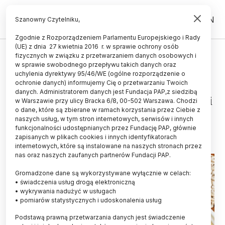
PL
EN
Szanowny Czytelniku,
Zgodnie z Rozporządzeniem Parlamentu Europejskiego i Rady
(UE) z dnia 27 kwietnia 2016 r. w sprawie ochrony osób
ŚWIAT
fizycznych w związku z przetwarzaniem danych osobowych i
w sprawie swobodnego przepływu takich danych oraz
Przyjmowanie witaminy E w czasie
uchylenia dyrektywy 95/46/WE (ogólne rozporządzenie o
ciąży może zmniejszyć ryzyko
ochronie danych) informujemy Cię o przetwarzaniu Twoich
danych. Administratorem danych jest Fundacja PAP,z siedzibą
alergii na orzeszki ziemne u dzieci
w Warszawie przy ulicy Bracka 6/8, 00-502 Warszawa. Chodzi
o dane, które są zbierane w ramach korzystania przez Ciebie z
21.02.2025
aktualizacja: 21.02.2025
naszych usług, w tym stron internetowych, serwisów i innych
2 minuty czytania
funkcjonalności udostępnianych przez Fundację PAP, głównie
zapisanych w plikach cookies i innych identyfikatorach
internetowych, które są instalowane na naszych stronach przez
nas oraz naszych zaufanych partnerów Fundacji PAP.
Gromadzone dane są wykorzystywane wyłącznie w celach:
• świadczenia usług drogą elektroniczną
• wykrywania nadużyć w usługach
• pomiarów statystycznych i udoskonalenia usług
Podstawą prawną przetwarzania danych jest świadczenie