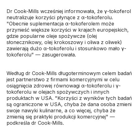
Dr Cook-Mills wcześniej informowała, że γ-tokoferol
neutralizuje korzyści płynące z α-tokoferolu.
"Obecnie suplementacja α-tokoferolem może
przynieść większe korzyści w krajach europejskich,
gdzie popularne oleje spożywcze (olej
słonecznikowy, olej krokoszowy i oliwa z oliwek)
zawierają dużo α-tokoferolu i stosunkowo mało γ-
tokoferolu" — zasugerowała.
Według dr Cook-Mills długoterminowym celem badań
jest partnerstwo z firmami komercyjnymi w celu
osiągnięcia zdrowej równowagi α-tokoferolu i γ-
tokoferolu w olejach spożywczych i innych
produktach w USA. "Korzyści z wyników tych badań
są ograniczone w USA, chyba że dana osoba zmieni
swoje nawyki kulinarne, a co więcej, chyba że
zmienią się praktyki produkcji komercyjnej" —
podkreśla dr Cook-Mills.