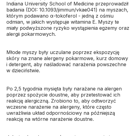
Indiana University School of Medicine przeprowadził
badania (DOI: 10.1093/jimmun/vkae041) na myszach,
którym podawano α-tokoferol - jedną z ośmiu
odmian, w jakich występuje witamina E. Myszy te
miały podwyższone ryzyko wystąpienia egzemy oraz
alergii pokarmowych.
Młode myszy były uczulane poprzez ekspozycję
skóry na znane alergeny pokarmowe, kurz domowy
i detergent, aby naśladować narażenia powszechne
w dzieciństwie.
Po 2,5 tygodnia mysięta były narażane na alergen
poprzez spożycie doustne, aby przetestować ich
reakcję alergiczną. Zrobiono to, aby odtworzyć
wczesne narażenie na alergeny, które często
uwrażliwia układ odpornościowy na późniejszą
reakcję na wtórne narażenie doustne.