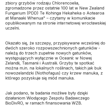
zbiory grzybów rodzaju
Chlorencoelia
,
zgromadzone przez ostatnie 100 lat w New Zealand
Fungarium (PDD) Te Kohinga Hekaheka o Aotearoa
at Manaaki Whenua" – czytamy w komunikacie
opublikowanym na stronie internetowej wrocławskiej
uczelni.
Okazało się, że szczepy, przypisywane wcześniej do
dwóch szeroko rozpowszechnionych gatunków -
należą do trzech zupełnie nowych gatunków,
występujących wyłącznie w Oceanii: w Nowej
Zelandii, Tasmanii i Australii. Grzyby te spotkać
można m.in. na lokalnych roślinach, takich jak buk
nowozelandzki (
Nothofagus
) czy krzew manuka, z
którego pozyskuje się miód manuka.
Jak podano, te badania możliwe były dzięki
działaniom Wiodącego Zespołu Badawczego
BioDivRO, w ramach finansowania WZB.