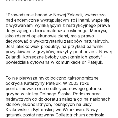
"Prowadzenie badań w Nowej Zelandii, zwłaszcza
nad endemicznie występującymi roślinami, wiąże się
z wyzwaniami wynikającymi z restrykcyjnego prawa
dotyczącego zbioru materiału roślinnego. Maorysi,
jako rdzenni opiekunowie ziemi, mają prawo
decydować o wykorzystaniu zasobów naturalnych.
Jeśli jakiekolwiek produkty, na przykład barwniki
pozyskiwane z grzybów, miałyby pochodzić z Nowej
Zelandii, konieczne byłoby uzyskanie ich zgody" –
powiedziała cytowana w komunikacie dr Patejuk.
To nie pierwsze mykologiczno-taksonomiczne
odkrycia Katarzyny Patejuk. W 2003 roku
poinformowała ona o odkryciu nowego gatunku
grzyba w stolicy Dolnego Śląska. Podczas prac
badawczych do doktoratu znalazła go na nasionach
klonów jesionolistnych, rosnących na ulicy
Krakowskiej i Bytomskiej we Wrocławiu. Nowy
gatunek został nazwany
Colletotrichum acericola
i