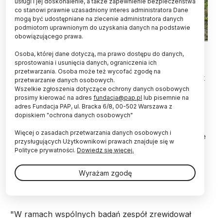
usługi i jej doskonalenie, a także zapewnienie bezpieczeństwa
co stanowi prawnie uzasadniony interes administratora Dane
mogą być udostępniane na zlecenie administratora danych
podmiotom uprawnionym do uzyskania danych na podstawie
obowiązującego prawa.
Fot. Adobe Stock
Osoba, której dane dotyczą, ma prawo dostępu do danych,
sprostowania i usunięcia danych, ograniczenia ich
Trzy nowej gatunki grzybów występujących
przetwarzania. Osoba może też wycofać zgodę na
wyłącznie w Oceanii odkryła dr Katarzyna Patejuk
przetwarzanie danych osobowych.
z Katedry Ochrony Roślin Uniwersytetu
Wszelkie zgłoszenia dotyczące ochrony danych osobowych
Przyrodniczego we Wrocławiu. To efekt badań
prosimy kierować na adres
fundacja@pap.pl
lub pisemnie na
podczas wyprawy do Nowej Zelandii.
adres Fundacja PAP, ul. Bracka 6/8, 00-502 Warszawa z
dopiskiem "ochrona danych osobowych"
Więcej o zasadach przetwarzania danych osobowych i
Podczas półtoramiesięcznego pobytu w tym regionie
przysługujących Użytkownikowi prawach znajduje się w
dr Katarzyna Patejuk nawiązała współpracę z dr
Polityce prywatności.
Dowiedz się więcej.
Mahajabeen Padamsee, mykolożką i fitopatolożką,
specjalizującą się w taksonomii grzybów
Wyrażam zgodę
rdzawnikowych i organizmów związanych z
roślinami inwazyjnymi.
"W ramach wspólnych badań zespół zrewidował