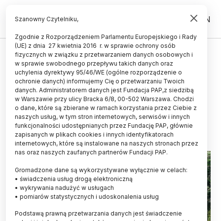
PL
EN
Szanowny Czytelniku,
Zgodnie z Rozporządzeniem Parlamentu Europejskiego i Rady
(UE) z dnia 27 kwietnia 2016 r. w sprawie ochrony osób
ŻYCIE
fizycznych w związku z przetwarzaniem danych osobowych i
w sprawie swobodnego przepływu takich danych oraz
Wrocławska badaczka odkryła
uchylenia dyrektywy 95/46/WE (ogólne rozporządzenie o
trzy nowe gatunki grzybów w
ochronie danych) informujemy Cię o przetwarzaniu Twoich
danych. Administratorem danych jest Fundacja PAP,z siedzibą
Nowej Zelandii
w Warszawie przy ulicy Bracka 6/8, 00-502 Warszawa. Chodzi
o dane, które są zbierane w ramach korzystania przez Ciebie z
25.01.2025
aktualizacja: 25.01.2025
naszych usług, w tym stron internetowych, serwisów i innych
2 minuty czytania
funkcjonalności udostępnianych przez Fundację PAP, głównie
zapisanych w plikach cookies i innych identyfikatorach
Read the English version of this article
internetowych, które są instalowane na naszych stronach przez
nas oraz naszych zaufanych partnerów Fundacji PAP.
Gromadzone dane są wykorzystywane wyłącznie w celach:
• świadczenia usług drogą elektroniczną
• wykrywania nadużyć w usługach
• pomiarów statystycznych i udoskonalenia usług
Podstawą prawną przetwarzania danych jest świadczenie