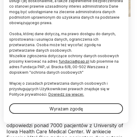
usługi i jej doskonalenie, a także zapewnienie bezpieczeństwa
co stanowi prawnie uzasadniony interes administratora Dane
mogą być udostępniane na zlecenie administratora danych
podmiotom uprawnionym do uzyskania danych na podstawie
Fot. Adobe Stock
obowiązującego prawa.
Jak potwierdziło nowe badanie ankietowe,
Osoba, której dane dotyczą, ma prawo dostępu do danych,
aktywność fizyczna może zapobiegać chorobom
sprostowania i usunięcia danych, ograniczenia ich
przetwarzania. Osoba może też wycofać zgodę na
przewlekłym - informuje pismo "Preventing
przetwarzanie danych osobowych.
Chronic Disease".
Wszelkie zgłoszenia dotyczące ochrony danych osobowych
prosimy kierować na adres
fundacja@pap.pl
lub pisemnie na
adres Fundacja PAP, ul. Bracka 6/8, 00-502 Warszawa z
Chociaż związek między aktywnością fizyczną a
dopiskiem "ochrona danych osobowych"
zmniejszonym ryzykiem chorób przewlekłych jest
znany, autorzy twierdzą, że badanie podkreśla
Więcej o zasadach przetwarzania danych osobowych i
wartość ankietowania pacjentów na temat ich
przysługujących Użytkownikowi prawach znajduje się w
poziomu
aktywności fizycznej.
Polityce prywatności.
Dowiedz się więcej.
Wyrażam zgodę
Naukowcy z University of Iowa w Iowa City (USA)
pod kierunkiem dr. Lucasa Carra przeanalizowali
odpowiedzi ponad 7000 pacjentów z University of
Iowa Health Care Medical Center. W ankiecie