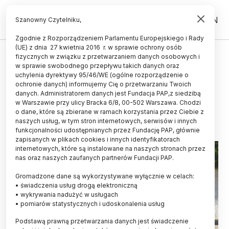
PL
EN
Szanowny Czytelniku,
Zgodnie z Rozporządzeniem Parlamentu Europejskiego i Rady
(UE) z dnia 27 kwietnia 2016 r. w sprawie ochrony osób
ŚWIAT
fizycznych w związku z przetwarzaniem danych osobowych i
w sprawie swobodnego przepływu takich danych oraz
Aktywność fizyczna zmniejsza
uchylenia dyrektywy 95/46/WE (ogólne rozporządzenie o
ryzyko chorób przewlekłych
ochronie danych) informujemy Cię o przetwarzaniu Twoich
danych. Administratorem danych jest Fundacja PAP,z siedzibą
w Warszawie przy ulicy Bracka 6/8, 00-502 Warszawa. Chodzi
10.01.2025
aktualizacja: 10.01.2025
o dane, które są zbierane w ramach korzystania przez Ciebie z
3 minuty czytania
naszych usług, w tym stron internetowych, serwisów i innych
funkcjonalności udostępnianych przez Fundację PAP, głównie
zapisanych w plikach cookies i innych identyfikatorach
internetowych, które są instalowane na naszych stronach przez
nas oraz naszych zaufanych partnerów Fundacji PAP.
Gromadzone dane są wykorzystywane wyłącznie w celach:
• świadczenia usług drogą elektroniczną
• wykrywania nadużyć w usługach
• pomiarów statystycznych i udoskonalenia usług
Podstawą prawną przetwarzania danych jest świadczenie