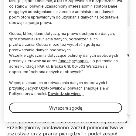
usługi i jej doskonalenie, a także zapewnienie bezpieczeństwa
co stanowi prawnie uzasadniony interes administratora Dane
mogą być udostępniane na zlecenie administratora danych
podmiotom uprawnionym do uzyskania danych na podstawie
obowiązującego prawa.
Fot. Adobe Stock
Osoba, której dane dotyczą, ma prawo dostępu do danych,
sprostowania i usunięcia danych, ograniczenia ich
Funkcjonariusze zatrzymali pracownika
przetwarzania. Osoba może też wycofać zgodę na
naukowego oraz przedsiębiorcę, którzy byli
przetwarzanie danych osobowych.
zaangażowani w jeden z innowacyjnych projektów
Wszelkie zgłoszenia dotyczące ochrony danych osobowych
badawczo-konstruktorskich - poinformowało w
prosimy kierować na adres
fundacja@pap.pl
lub pisemnie na
piątek zespół prasowy CBA. Chodzi o śledztwo
adres Fundacja PAP, ul. Bracka 6/8, 00-502 Warszawa z
dopiskiem "ochrona danych osobowych"
dotyczące niekorzystnego rozporządzenia
mieniem PARP oraz NCBR.
Więcej o zasadach przetwarzania danych osobowych i
przysługujących Użytkownikowi prawach znajduje się w
Polityce prywatności.
Dowiedz się więcej.
Jak przekazał w piątek zespół prasowy CBA, do
zatrzymania doszło na terenie woj. wielkopolskiego.
Wyrażam zgodę
"Pracownik wyższej uczelni technicznej usłyszał
zarzut udziału w zorganizowanej grupie przestępczej
oraz pomocnictwa w oszustwie o znacznej wartości.
Przedsiębiorcy postawiono zarzut pomocnictwa w
oszustwie oraz prania pieniędzy" - podał zespół