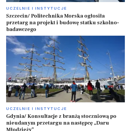
UCZELNIE I INSTYTUCJE
Szczecin/ Politechnika Morska ogłosiła
przetarg na projekt i budowę statku szkolno-
badawczego
UCZELNIE I INSTYTUCJE
Gdynia/ Konsultacje z branżą stoczniową po
nieudanym przetargu na następcę „Daru
Młodzieży”