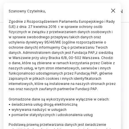
PL
EN
Szanowny Czytelniku,
Zgodnie z Rozporządzeniem Parlamentu Europejskiego i Rady
(UE) z dnia 27 kwietnia 2016 r. w sprawie ochrony osób
UCZELNIE I INSTYTUCJE
fizycznych w związku z przetwarzaniem danych osobowych i
w sprawie swobodnego przepływu takich danych oraz
CBA: zatrzymany pracownik
uchylenia dyrektywy 95/46/WE (ogólne rozporządzenie o
naukowy i przedsiębiorca; chodzi
ochronie danych) informujemy Cię o przetwarzaniu Twoich
danych. Administratorem danych jest Fundacja PAP,z siedzibą
o śledztwo dot. PARP i NCBR
w Warszawie przy ulicy Bracka 6/8, 00-502 Warszawa. Chodzi
o dane, które są zbierane w ramach korzystania przez Ciebie z
09.11.2024
aktualizacja: 09.11.2024
naszych usług, w tym stron internetowych, serwisów i innych
1 minuta czytania
funkcjonalności udostępnianych przez Fundację PAP, głównie
zapisanych w plikach cookies i innych identyfikatorach
internetowych, które są instalowane na naszych stronach przez
nas oraz naszych zaufanych partnerów Fundacji PAP.
Gromadzone dane są wykorzystywane wyłącznie w celach:
• świadczenia usług drogą elektroniczną
• wykrywania nadużyć w usługach
• pomiarów statystycznych i udoskonalenia usług
Podstawą prawną przetwarzania danych jest świadczenie