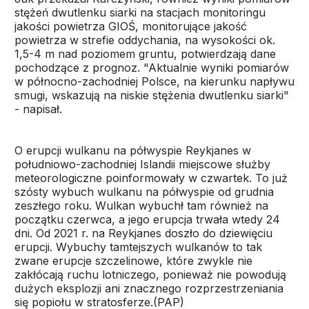
stężeń dwutlenku siarki na stacjach monitoringu
jakości powietrza GIOŚ, monitorujące jakość
powietrza w strefie oddychania, na wysokości ok.
1,5-4 m nad poziomem gruntu, potwierdzają dane
pochodzące z prognoz. "Aktualnie wyniki pomiarów
w północno-zachodniej Polsce, na kierunku napływu
smugi, wskazują na niskie stężenia dwutlenku siarki"
- napisał.
O erupcji wulkanu na półwyspie Reykjanes w
południowo-zachodniej Islandii miejscowe służby
meteorologiczne poinformowały w czwartek. To już
szósty wybuch wulkanu na półwyspie od grudnia
zeszłego roku. Wulkan wybuchł tam również na
początku czerwca, a jego erupcja trwała wtedy 24
dni. Od 2021 r. na Reykjanes doszło do dziewięciu
erupcji. Wybuchy tamtejszych wulkanów to tak
zwane erupcje szczelinowe, które zwykle nie
zakłócają ruchu lotniczego, ponieważ nie powodują
dużych eksplozji ani znacznego rozprzestrzeniania
się popiołu w stratosferze.(PAP)