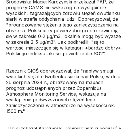
Środowiska Maciej Karczyński przekazał PAP, że
prognozy CAMS nie wskazują na wystąpienie
wysokich, zagrażających zdrowiu stężeń dwutlenku
siarki w strefie oddychania ludzi. Doprecyzował, że
"prognozowane stężenia tego zanieczyszczenia na
obszarze Polski przy powierzchni gruntu zawierają
się w zakresie 0-2 µg/m3, lokalnie mogą być wyższe
w zakresie 2-5 µg/m3". Jak podkreślił, "są to
wartości mieszczące się w kategorii +bardzo dobry+
Polskiego indeksu jakości powietrza dla SO2".
Rzecznik GIOŚ doprecyzował, że "napływ smugi
wysokich stężeń dwutlenku siarki nad Polskę w dniu
26 sierpnia 2024 r., obrazowany na mapach
prognoz udostępnianych przez Copernicus
Atmosphere Monitoring Service, wskazuje na
wystąpienie podwyższonych stężeń tego
zanieczyszczenia w atmosferze na wysokości ok.
1500 m."
Jak przekazał Karczyński, również wyniki pomiarów