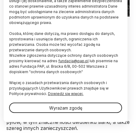
usługi i jej doskonalenie, a także zapewnienie bezpieczeństwa
co stanowi prawnie uzasadniony interes administratora Dane
mogą być udostępniane na zlecenie administratora danych
podmiotom uprawnionym do uzyskania danych na podstawie
Erupcja szczelinowa na górze Fagradalsfjall w pobliżu
obowiązującego prawa.
miejscowości Grindavik, półwysep Reykjanes, ISlandia; Adobe
Stock
Osoba, której dane dotyczą, ma prawo dostępu do danych,
sprostowania i usunięcia danych, ograniczenia ich
Zanieczyszczenia znajdują się w wysokich partii
przetwarzania. Osoba może też wycofać zgodę na
atmosfery i niewielka ich ilość może migrować do
przetwarzanie danych osobowych.
dolnej troposfery - powiedział PAP prof. dr hab.
Wszelkie zgłoszenia dotyczące ochrony danych osobowych
inż. Artur Badyda, ekspert w ocenie oddziaływań
prosimy kierować na adres
fundacja@pap.pl
lub pisemnie na
adres Fundacja PAP, ul. Bracka 6/8, 00-502 Warszawa z
na środowisko. Dane przekazane przez GIOŚ
dopiskiem "ochrona danych osobowych"
potwierdzają, ze nie zanotowano znacznego
wzrostu stężenia SO2 w strefie, w której żyją i
Więcej o zasadach przetwarzania danych osobowych i
oddychają ludzie.
przysługujących Użytkownikowi prawach znajduje się w
Polityce prywatności.
Dowiedz się więcej.
W rozmowie z PAP profesor Politechniki
Wyrażam zgodę
Warszawskiej podkreślił, że z wulkanu, który
wybuchł w Islandii, wydostały się ogromne ilości
pyłów, w tym znaczne ilości dwutlenku siarki, a także
szereg innych zanieczyszczeń.