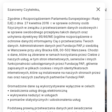
PL
EN
Szanowny Czytelniku,
Zgodnie z Rozporządzeniem Parlamentu Europejskiego i Rady
(UE) z dnia 27 kwietnia 2016 r. w sprawie ochrony osób
ŚWIAT
fizycznych w związku z przetwarzaniem danych osobowych i
w sprawie swobodnego przepływu takich danych oraz
Eksperci: chmura SO2 nad Polską
uchylenia dyrektywy 95/46/WE (ogólne rozporządzenie o
nie wpływa na jakość powietrza
ochronie danych) informujemy Cię o przetwarzaniu Twoich
danych. Administratorem danych jest Fundacja PAP,z siedzibą
w Warszawie przy ulicy Bracka 6/8, 00-502 Warszawa. Chodzi
27.08.2024
aktualizacja: 27.08.2024
o dane, które są zbierane w ramach korzystania przez Ciebie z
2 minuty czytania
naszych usług, w tym stron internetowych, serwisów i innych
funkcjonalności udostępnianych przez Fundację PAP, głównie
zapisanych w plikach cookies i innych identyfikatorach
internetowych, które są instalowane na naszych stronach przez
nas oraz naszych zaufanych partnerów Fundacji PAP.
Gromadzone dane są wykorzystywane wyłącznie w celach:
• świadczenia usług drogą elektroniczną
• wykrywania nadużyć w usługach
• pomiarów statystycznych i udoskonalenia usług
Podstawą prawną przetwarzania danych jest świadczenie