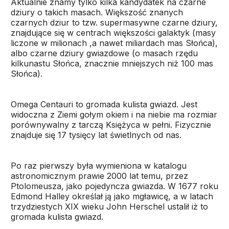
Aktualnie znamy tylko kilka kandydatek na czarne
dziury o takich masach. Większość znanych
czarnych dziur to tzw. supermasywne czarne dziury,
znajdujące się w centrach większości galaktyk (masy
liczone w milionach ,a nawet miliardach mas Słońca),
albo czarne dziury gwiazdowe (o masach rzędu
kilkunastu Słońca, znacznie mniejszych niż 100 mas
Słońca).
Omega Centauri to gromada kulista gwiazd. Jest
widoczna z Ziemi gołym okiem i na niebie ma rozmiar
porównywalny z tarczą Księżyca w pełni. Fizycznie
znajduje się 17 tysięcy lat świetlnych od nas.
Po raz pierwszy była wymieniona w katalogu
astronomicznym prawie 2000 lat temu, przez
Ptolomeusza, jako pojedyncza gwiazda. W 1677 roku
Edmond Halley określał ją jako mgławicę, a w latach
trzydziestych XIX wieku John Herschel ustalił iż to
gromada kulista gwiazd.