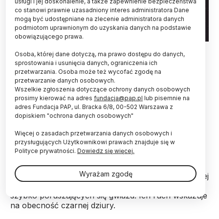
usługi i jej doskonalenie, a także zapewnienie bezpieczeństwa
co stanowi prawnie uzasadniony interes administratora Dane
mogą być udostępniane na zlecenie administratora danych
podmiotom uprawnionym do uzyskania danych na podstawie
obowiązującego prawa.
Fot. Adobe Stock
Osoba, której dane dotyczą, ma prawo dostępu do danych,
sprostowania i usunięcia danych, ograniczenia ich
Dzięki zdjęciom z Kosmicznego Teleskopu
przetwarzania. Osoba może też wycofać zgodę na
Hubble’a naukowcy wykryli czarną dziurę o
przetwarzanie danych osobowych.
średniej masie wewnątrz największej gromady
Wszelkie zgłoszenia dotyczące ochrony danych osobowych
kulistej na niebie – informuje Europejska Agencja
prosimy kierować na adres
fundacja@pap.pl
lub pisemnie na
Kosmiczna (ESA).
adres Fundacja PAP, ul. Bracka 6/8, 00-502 Warszawa z
dopiskiem "ochrona danych osobowych"
Więcej o zasadach przetwarzania danych osobowych i
W efekcie analizy ponad 500 obrazów uzyskanych
przysługujących Użytkownikowi prawach znajduje się w
przez Kosmiczny Teleskop Hubble’a (HST) w ciągu
Polityce prywatności.
Dowiedz się więcej.
dwóch dziesięcioleci, astronomowie zmierzyli
prędkości ponad 1,4 miliona gwiazd tej gromady
Wyrażam zgodę
kulistej Omega Centauri. Okazało się, że w najbardziej
wewnętrznej części gromady znajduje się siedem
szybko poruszających się gwiazd. Ich ruch wskazuje
na obecność czarnej dziury.