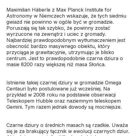
Maximilian Häberle z Max Planck Institute for
Astronomy w Niemczech wskazuje, że tych siedmiu
gwiazd nie powinno w ogóle być w gromadzie.
Poruszają się tak szybko, że powinny zostać
wyrzucone na zewnątrz i uciec z gromady.
Najbardziej prawdopodobnym wytłumaczeniem jest
obecność bardzo masywnego obiektu, który
przyciąga je grawitacyjnie, utrzymując je blisko
centrum. Jest to prawdopodobnie czarna dziura o
masie 8200 razy większej niż masa Słońca.
Istnienie takiej czarnej dziury w gromadzie Omega
Centauri było postulowane już wcześniej. Na
przykład w 2008 roku na podstawie obserwacji
Teleskopem Hubble oraz naziemnym teleskopem
Gemini. Tym razem jednak dowody są mocniejsze.
Czarne dziury o średnich masach są rzadkie. Uważa
się je za brakujący łącznik w ewolucji czarnych dziur.