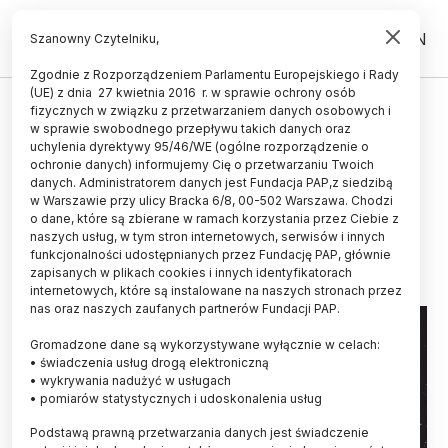
PL
EN
Szanowny Czytelniku,
Zgodnie z Rozporządzeniem Parlamentu Europejskiego i Rady
(UE) z dnia 27 kwietnia 2016 r. w sprawie ochrony osób
ŚWIAT
fizycznych w związku z przetwarzaniem danych osobowych i
w sprawie swobodnego przepływu takich danych oraz
Dowód na istnienie rzadkiej
uchylenia dyrektywy 95/46/WE (ogólne rozporządzenie o
czarnej dziury w gromadzie
ochronie danych) informujemy Cię o przetwarzaniu Twoich
danych. Administratorem danych jest Fundacja PAP,z siedzibą
Omega Centauri
w Warszawie przy ulicy Bracka 6/8, 00-502 Warszawa. Chodzi
o dane, które są zbierane w ramach korzystania przez Ciebie z
02.08.2024
aktualizacja: 02.08.2024
naszych usług, w tym stron internetowych, serwisów i innych
2 minuty czytania
funkcjonalności udostępnianych przez Fundację PAP, głównie
zapisanych w plikach cookies i innych identyfikatorach
internetowych, które są instalowane na naszych stronach przez
nas oraz naszych zaufanych partnerów Fundacji PAP.
Gromadzone dane są wykorzystywane wyłącznie w celach:
• świadczenia usług drogą elektroniczną
• wykrywania nadużyć w usługach
• pomiarów statystycznych i udoskonalenia usług
Podstawą prawną przetwarzania danych jest świadczenie