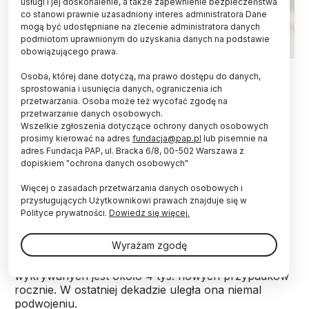
usługi i jej doskonalenie, a także zapewnienie bezpieczeństwa
co stanowi prawnie uzasadniony interes administratora Dane
mogą być udostępniane na zlecenie administratora danych
podmiotom uprawnionym do uzyskania danych na podstawie
obowiązującego prawa.
Fot. Adobe Stock
Osoba, której dane dotyczą, ma prawo dostępu do danych,
sprostowania i usunięcia danych, ograniczenia ich
Czerwona skóra po opalaniu nie jest normą, to
przetwarzania. Osoba może też wycofać zgodę na
znak ostrzegawczy – powiedziała PAP dermatolog
przetwarzanie danych osobowych.
dr Małgorzata Słowik-Rylska. Zachowanie umiaru
Wszelkie zgłoszenia dotyczące ochrony danych osobowych
podczas kąpieli słonecznych i odpowiednia
prosimy kierować na adres
fundacja@pap.pl
lub pisemnie na
ochrona ciała są kluczowe w zapobieganiu
adres Fundacja PAP, ul. Bracka 6/8, 00-502 Warszawa z
dopiskiem "ochrona danych osobowych"
powstawania nowotworów skóry - dodała.
Więcej o zasadach przetwarzania danych osobowych i
przysługujących Użytkownikowi prawach znajduje się w
Czerniak jest jednym z najczęstszych nowotworów
Polityce prywatności.
Dowiedz się więcej.
skóry, a jego występowanie stale rośnie. Według
danych Światowej Organizacji Zdrowia (WHO), na
Wyrażam zgodę
całym świecie co roku diagnozuje się około 325 tys.
nowych przypadków czerniaka. W Polsce
wykrywanych jest około 4 tys. nowych przypadków
rocznie. W ostatniej dekadzie uległa ona niemal
podwojeniu.