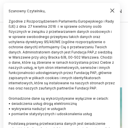
PL
EN
Szanowny Czytelniku,
Zgodnie z Rozporządzeniem Parlamentu Europejskiego i Rady
(UE) z dnia 27 kwietnia 2016 r. w sprawie ochrony osób
ZDROWIE
fizycznych w związku z przetwarzaniem danych osobowych i
w sprawie swobodnego przepływu takich danych oraz
Dermatolog: czerwona skóra po
uchylenia dyrektywy 95/46/WE (ogólne rozporządzenie o
opalaniu nie jest normą, to znak
ochronie danych) informujemy Cię o przetwarzaniu Twoich
danych. Administratorem danych jest Fundacja PAP,z siedzibą
ostrzegawczy
w Warszawie przy ulicy Bracka 6/8, 00-502 Warszawa. Chodzi
o dane, które są zbierane w ramach korzystania przez Ciebie z
02.07.2024
aktualizacja: 02.07.2024
naszych usług, w tym stron internetowych, serwisów i innych
3 minuty czytania
funkcjonalności udostępnianych przez Fundację PAP, głównie
zapisanych w plikach cookies i innych identyfikatorach
internetowych, które są instalowane na naszych stronach przez
nas oraz naszych zaufanych partnerów Fundacji PAP.
Gromadzone dane są wykorzystywane wyłącznie w celach:
• świadczenia usług drogą elektroniczną
• wykrywania nadużyć w usługach
• pomiarów statystycznych i udoskonalenia usług
Podstawą prawną przetwarzania danych jest świadczenie