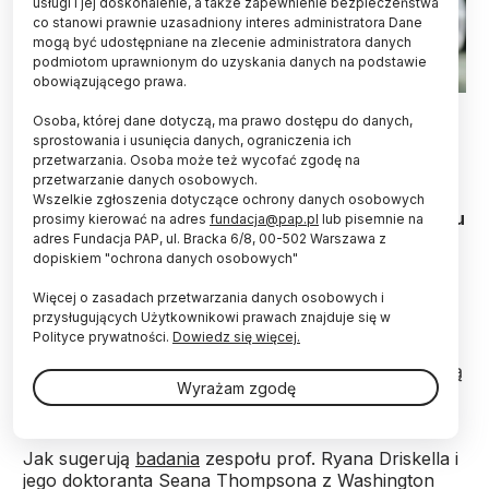
usługi i jej doskonalenie, a także zapewnienie bezpieczeństwa
co stanowi prawnie uzasadniony interes administratora Dane
mogą być udostępniane na zlecenie administratora danych
podmiotom uprawnionym do uzyskania danych na podstawie
obowiązującego prawa.
Fot. Adobe Stock
Osoba, której dane dotyczą, ma prawo dostępu do danych,
sprostowania i usunięcia danych, ograniczenia ich
Pod względem budowy i właściwości ludzka skóra
przetwarzania. Osoba może też wycofać zgodę na
przypomina bardziej skórę świń i niedźwiedzi
przetwarzanie danych osobowych.
grizzly niż małp. Nowe badania w tym zakresie
Wszelkie zgłoszenia dotyczące ochrony danych osobowych
mogą przynieść postęp w kosmetologii i w leczeniu
prosimy kierować na adres
fundacja@pap.pl
lub pisemnie na
chorób skóry - informują naukowcy w „Nature”.
adres Fundacja PAP, ul. Bracka 6/8, 00-502 Warszawa z
dopiskiem "ochrona danych osobowych"
Więcej o zasadach przetwarzania danych osobowych i
Tak zwane grzbiety siateczkowate to wypustki
przysługujących Użytkownikowi prawach znajduje się w
naskórka, które wnikają w głąb skóry właściwej,
Polityce prywatności.
Dowiedz się więcej.
zwiększając powierzchnię styku między tymi
warstwami. Na przekroju skóry grzbiety te wyglądają
Wyrażam zgodę
jak góry i doliny.
Jak sugerują
badania
zespołu prof. Ryana Driskella i
jego doktoranta Seana Thompsona z Washington