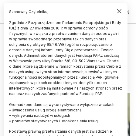
PL
EN
Szanowny Czytelniku,
Zgodnie z Rozporządzeniem Parlamentu Europejskiego i Rady
(UE) z dnia 27 kwietnia 2016 r. w sprawie ochrony osób
ŚWIAT
fizycznych w związku z przetwarzaniem danych osobowych i
w sprawie swobodnego przepływu takich danych oraz
Naukowcy: ludzka skóra bliższa
uchylenia dyrektywy 95/46/WE (ogólne rozporządzenie o
niedźwiedziej i świńskiej niż
ochronie danych) informujemy Cię o przetwarzaniu Twoich
danych. Administratorem danych jest Fundacja PAP,z siedzibą
małpiej
w Warszawie przy ulicy Bracka 6/8, 00-502 Warszawa. Chodzi
o dane, które są zbierane w ramach korzystania przez Ciebie z
13.02.2026
aktualizacja: 13.02.2026
naszych usług, w tym stron internetowych, serwisów i innych
2 minuty czytania
funkcjonalności udostępnianych przez Fundację PAP, głównie
zapisanych w plikach cookies i innych identyfikatorach
internetowych, które są instalowane na naszych stronach przez
nas oraz naszych zaufanych partnerów Fundacji PAP.
Gromadzone dane są wykorzystywane wyłącznie w celach:
• świadczenia usług drogą elektroniczną
• wykrywania nadużyć w usługach
• pomiarów statystycznych i udoskonalenia usług
Podstawą prawną przetwarzania danych jest świadczenie