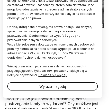
usługi i jej doskonalenie, a także zapewnienie bezpieczeństwa
co stanowi prawnie uzasadniony interes administratora Dane
mogą być udostępniane na zlecenie administratora danych
podmiotom uprawnionym do uzyskania danych na podstawie
obowiązującego prawa.
Osoba, której dane dotyczą, ma prawo dostępu do danych,
Katowice 1989.06.04. Wybory do Sejmu i Senatu. Nz: lokal
sprostowania i usunięcia danych, ograniczenia ich
obwodowej komisji wyborczej. PAP/Stanisław Jakubowski
przetwarzania. Osoba może też wycofać zgodę na
przetwarzanie danych osobowych.
Wszelkie zgłoszenia dotyczące ochrony danych osobowych
Rok 1989 jest początkiem naszej wolności, 4
prosimy kierować na adres
fundacja@pap.pl
lub pisemnie na
czerwca jest datą przełomową – powiedział prof.
adres Fundacja PAP, ul. Bracka 6/8, 00-502 Warszawa z
Aleksander Hall podczas wtorkowej debaty
dopiskiem "ochrona danych osobowych"
świadków historii o wyborach kontraktowych
sprzed 35 lat. Prof. Antoni Dudek uważa
Więcej o zasadach przetwarzania danych osobowych i
natomiast, że spory wokół tego wydarzenia będą
przysługujących Użytkownikowi prawach znajduje się w
trwały.
Polityce prywatności.
Dowiedz się więcej.
Wyrażam zgodę
„Chcielibyśmy w naszej dyskusji zastanowić się, jak
doszło do powstania mitów opisujących wydarzenia
1989 roku. W jaki sposób zmieniło się nasze
postrzeganie tamtych wydarzeń? Czy możliwe jest
dzisiaj zbudowanie wokół wydarzeń 1989 roku, a