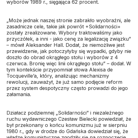
wyborów 1989 r., sięgająca 62 procent.
„Może jednak naszej stronie zabrakło wyobraźni, ale
zasadnicze cele, takie jak powrót +Solidarności+
zostały zrealizowane. Wybory traktowaliśmy jako
przyczółek, a inni - jako cenę za legalizację związku”
– mówił Aleksander Hall. Dodał, że niemożliwe jest
przewidzenie, jak potoczyłyby się wypadki, gdyby nie
doszło do obrad okrągłego stołu i wyborów z 4
czerwca. Bronię więc linii okrągłego stołu” – dodał. W
tym kontekście przypomniał słowa Alexisa de
Tocqueville’a, który, analizując mechanizmy
rewolucji, zauważył, że już samo podjęcie reform
przez system despotyczny często prowadzi do jego
załamania.
Działacz podziemnej „Solidarności” i niezależnego
ruchu wydawniczego Czesław Bielecki powiedział, że
był przekonany o końcu komunizmu już w sierpniu
1980 r., gdy w drodze do Gdańska dowiedział się, że
władze komunistyczne zgodziły się na rozpoczęcie