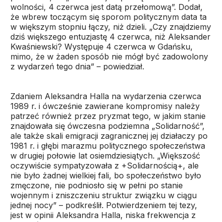
wolności, 4 czerwca jest datą przełomową”. Dodał,
że wbrew toczącym się sporom politycznym data ta
w większym stopniu łączy, niż dzieli. „Czy znajdziemy
dziś większego entuzjastę 4 czerwca, niż Aleksander
Kwaśniewski? Występuje 4 czerwca w Gdańsku,
mimo, że w żaden sposób nie mógł być zadowolony
z wydarzeń tego dnia” – powiedział.
Zdaniem Aleksandra Halla na wydarzenia czerwca
1989 r. i ówcześnie zawierane kompromisy należy
patrzeć również przez pryzmat tego, w jakim stanie
znajdowała się ówczesna podziemna „Solidarność”,
ale także skali emigracji zagranicznej jej działaczy po
1981 r. i głębi marazmu politycznego społeczeństwa
w drugiej połowie lat osiemdziesiątych. „Większość
oczywiście sympatyzowała z +Solidarnością+, ale
nie było żadnej wielkiej fali, bo społeczeństwo było
zmęczone, nie podniosło się w pełni po stanie
wojennym i zniszczeniu struktur związku w ciągu
jednej nocy” – podkreślił. Potwierdzeniem tej tezy,
jest w opinii Aleksandra Halla, niska frekwencja z