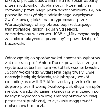
także, iż proces budowania mitu nie został wsparty
przez środowisko „Solidarności”, które, jak pisał
cytowany przez niego poeta Wiktor Woroszylski, nie
pozwoliło cieszyć się z odniesionego zwycięstwa.
Zwrócił uwagę także na przypominane przez
Woroszylskiego ofiary okresu poprzedzającego
transformację, takich jak Jan Strzelecki,
zamordowany w czerwcu 1988 r. „Mity często mają
za zadanie ukrywanie przemocy” – powiedział prof.
Łuczewski.
Odnosząc się do sporów wokół znaczenia wyborów
z 4 czerwca prof. Antoni Dudek powiedział, że „nie
wyobraża sobie harmonii wokół tak ważnej kwestii”.
„Spory wokół tego wydarzenia będą trwały. Dwie
narracje będą się ścierały, tak jak spory wokół
niepodległości w II RP, które zostały przekreślone
dopiero przez II wojnę światową. Jak długo ten spór
nie doprowadzi do zmian ekspozycji w muzeach po
każdych wyborach w imię zmonopolizowania całej
przestrzeni publicznej, to dyskusje mogą trwać” –
podsumował historyk.