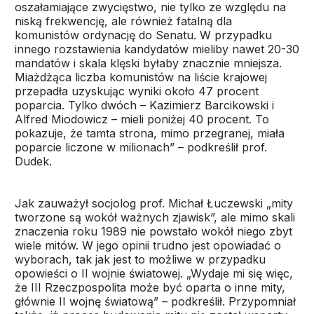
oszałamiające zwycięstwo, nie tylko ze względu na
niską frekwencję, ale również fatalną dla
komunistów ordynację do Senatu. W przypadku
innego rozstawienia kandydatów mieliby nawet 20-30
mandatów i skala klęski byłaby znacznie mniejsza.
Miażdżąca liczba komunistów na liście krajowej
przepadła uzyskując wyniki około 47 procent
poparcia. Tylko dwóch – Kazimierz Barcikowski i
Alfred Miodowicz – mieli poniżej 40 procent. To
pokazuje, że tamta strona, mimo przegranej, miała
poparcie liczone w milionach” – podkreślił prof.
Dudek.
Jak zauważył socjolog prof. Michał Łuczewski „mity
tworzone są wokół ważnych zjawisk”, ale mimo skali
znaczenia roku 1989 nie powstało wokół niego zbyt
wiele mitów. W jego opinii trudno jest opowiadać o
wyborach, tak jak jest to możliwe w przypadku
opowieści o II wojnie światowej. „Wydaje mi się więc,
że III Rzeczpospolita może być oparta o inne mity,
głównie II wojnę światową” – podkreślił. Przypomniał