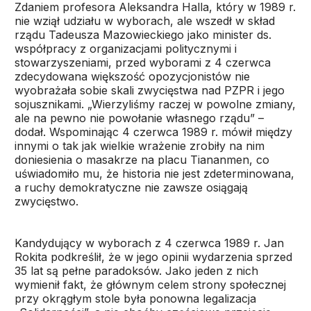
Zdaniem profesora Aleksandra Halla, który w 1989 r.
nie wziął udziału w wyborach, ale wszedł w skład
rządu Tadeusza Mazowieckiego jako minister ds.
współpracy z organizacjami politycznymi i
stowarzyszeniami, przed wyborami z 4 czerwca
zdecydowana większość opozycjonistów nie
wyobrażała sobie skali zwycięstwa nad PZPR i jego
sojusznikami. „Wierzyliśmy raczej w powolne zmiany,
ale na pewno nie powołanie własnego rządu” –
dodał. Wspominając 4 czerwca 1989 r. mówił między
innymi o tak jak wielkie wrażenie zrobiły na nim
doniesienia o masakrze na placu Tiananmen, co
uświadomiło mu, że historia nie jest zdeterminowana,
a ruchy demokratyczne nie zawsze osiągają
zwycięstwo.
Kandydujący w wyborach z 4 czerwca 1989 r. Jan
Rokita podkreślił, że w jego opinii wydarzenia sprzed
35 lat są pełne paradoksów. Jako jeden z nich
wymienił fakt, że głównym celem strony społecznej
przy okrągłym stole była ponowna legalizacja