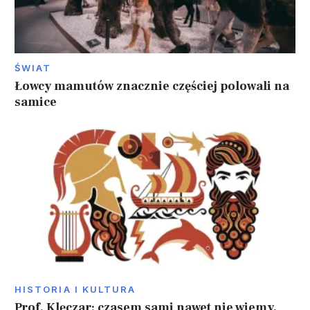
ŚWIAT
Łowcy mamutów znacznie częściej polowali na
samice
HISTORIA I KULTURA
Prof. Klęczar: czasem sami nawet nie wiemy,