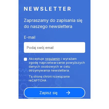
NEWSLETTER
Zapraszamy do zapisania się
do naszego newslettera
E-mail
Akceptuje
regulamin
i wyrażam
zgodę naprzetwarzanie powyższych
danych osobowych w celu
otrzymywania newslettera.