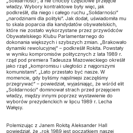
„Solidarności”, a nie choćby częściowe przejęcie
władzy. Wybory kontraktowe były więc, jak
podkreślił, dla niego i całego ruchu „Solidarności”
„narodzinami dla polityki”. Jak dodał, uświadomiła mu
to skala poparcia dla kandydatów obywatelskich,
które nie zostało wykorzystane przez przywódców
Obywatelskiego Klubu Parlamentarnego do
dokonania większych i szybszych zmian. „Brakowało
dynamiki rewolucyjnej” – podkreślił Rokita. Powstały
w wyniku kompromisów politycznych z lata 1989 r.
rząd pod premiera Tadeusza Mazowieckiego określił
jako rząd „kompromisu i uległości z najgorszymi
komunistami”. „Lato przestało być nasze. W
momencie, gdy byliśmy najsilniejsi zaczęliśmy
przegrywać” – powiedział, wyjaśniając, że wśród elit
„Solidarności” dominował strach przed przejęciem
władzy, między innymi poprzez wystawienie do
wyborów prezydenckich w lipcu 1989 r. Lecha
Wałęsy.
Polemizując z Janem Rokitą Aleksander Hall
powiedział, że „rok 1989 jest początkiem naszej