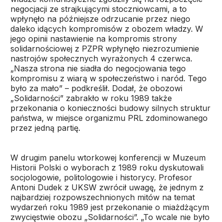
negocjacji ze strajkującymi stoczniowcami, a to
wpłynęło na późniejsze odrzucanie przez niego
daleko idących kompromisów z obozem władzy. W
jego opinii nastawienie na kompromis strony
solidarnościowej z PZPR wpłynęło niezrozumienie
nastrojów społecznych wyrażonych 4 czerwca.
„Nasza strona nie siadła do negocjowania tego
kompromisu z wiarą w społeczeństwo i naród. Tego
było za mało” – podkreślił. Dodał, że obozowi
„Solidarności” zabrakło w roku 1989 także
przekonania o konieczności budowy silnych struktur
państwa, w miejsce organizmu PRL zdominowanego
przez jedną partię.
W drugim panelu wtorkowej konferencji w Muzeum
Historii Polski o wyborach z 1989 roku dyskutowali
socjologowie, politologowie i historycy. Profesor
Antoni Dudek z UKSW zwrócił uwagę, że jednym z
najbardziej rozpowszechnionych mitów na temat
wydarzeń roku 1989 jest przekonanie o miażdżącym
zwycięstwie obozu „Solidarności”. „To wcale nie było