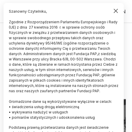
PL
EN
Szanowny Czytelniku,
Zgodnie z Rozporządzeniem Parlamentu Europejskiego i Rady
(UE) z dnia 27 kwietnia 2016 r. w sprawie ochrony osób
HISTORIA I KULTURA
fizycznych w związku z przetwarzaniem danych osobowych i
w sprawie swobodnego przepływu takich danych oraz
Uczestnicy debaty Muzeum
uchylenia dyrektywy 95/46/WE (ogólne rozporządzenie o
Historii Polski: spory o znaczenie
ochronie danych) informujemy Cię o przetwarzaniu Twoich
danych. Administratorem danych jest Fundacja PAP,z siedzibą
wyborów z czerwca 1989 roku
w Warszawie przy ulicy Bracka 6/8, 00-502 Warszawa. Chodzi
o dane, które są zbierane w ramach korzystania przez Ciebie z
będą trwały
naszych usług, w tym stron internetowych, serwisów i innych
funkcjonalności udostępnianych przez Fundację PAP, głównie
05.06.2024
aktualizacja: 05.06.2024
zapisanych w plikach cookies i innych identyfikatorach
5 minut czytania
internetowych, które są instalowane na naszych stronach przez
nas oraz naszych zaufanych partnerów Fundacji PAP.
Gromadzone dane są wykorzystywane wyłącznie w celach:
• świadczenia usług drogą elektroniczną
• wykrywania nadużyć w usługach
• pomiarów statystycznych i udoskonalenia usług
Podstawą prawną przetwarzania danych jest świadczenie