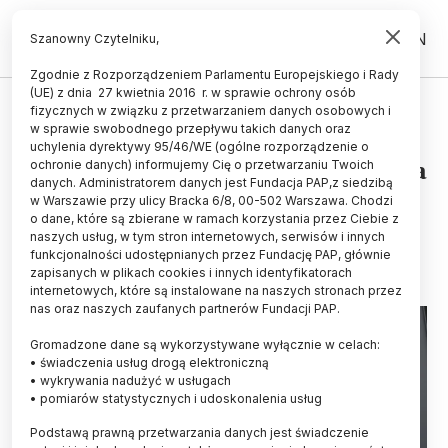
PL
EN
Szanowny Czytelniku,
Zgodnie z Rozporządzeniem Parlamentu Europejskiego i Rady
(UE) z dnia 27 kwietnia 2016 r. w sprawie ochrony osób
UCZELNIE I INSTYTUCJE
fizycznych w związku z przetwarzaniem danych osobowych i
w sprawie swobodnego przepływu takich danych oraz
Prof. Cudnoch-Jędrzejewska: nie
uchylenia dyrektywy 95/46/WE (ogólne rozporządzenie o
utraciłam prawa kandydowania na
ochronie danych) informujemy Cię o przetwarzaniu Twoich
danych. Administratorem danych jest Fundacja PAP,z siedzibą
rektora WUM
w Warszawie przy ulicy Bracka 6/8, 00-502 Warszawa. Chodzi
o dane, które są zbierane w ramach korzystania przez Ciebie z
21.04.2024
aktualizacja: 21.04.2024
naszych usług, w tym stron internetowych, serwisów i innych
2 minuty czytania
funkcjonalności udostępnianych przez Fundację PAP, głównie
zapisanych w plikach cookies i innych identyfikatorach
internetowych, które są instalowane na naszych stronach przez
nas oraz naszych zaufanych partnerów Fundacji PAP.
Gromadzone dane są wykorzystywane wyłącznie w celach:
• świadczenia usług drogą elektroniczną
• wykrywania nadużyć w usługach
• pomiarów statystycznych i udoskonalenia usług
Podstawą prawną przetwarzania danych jest świadczenie