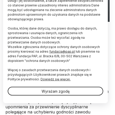
usługi i jej doskonalenie, a także zapewnienie bezpieczeństwa
co stanowi prawnie uzasadniony interes administratora Dane
mogą być udostępniane na zlecenie administratora danych
podmiotom uprawnionym do uzyskania danych na podstawie
obowiązującego prawa.
Warszawa, 23.03.2023. Warszawski Uniwersytet Medyczny.
Osoba, której dane dotyczą, ma prawo dostępu do danych,
Fot.PAP/Tomasz Gzell
sprostowania i usunięcia danych, ograniczenia ich
przetwarzania. Osoba może też wycofać zgodę na
Nie utraciłam prawa ubiegania się o funkcję
przetwarzanie danych osobowych.
rektora Warszawskiego Uniwersytetu
Wszelkie zgłoszenia dotyczące ochrony danych osobowych
Medycznego - napisała w oświadczeniu prof.
prosimy kierować na adres
fundacja@pap.pl
lub pisemnie na
Agnieszka Cudnoch-Jędrzejewska. W piątek
adres Fundacja PAP, ul. Bracka 6/8, 00-502 Warszawa z
rektor WUM prof. Zbigniew Gaciong nałożył na nią
dopiskiem "ochrona danych osobowych"
karę dyscyplinarną i poinformował, że straciła
Więcej o zasadach przetwarzania danych osobowych i
prawo kandydowania.
przysługujących Użytkownikowi prawach znajduje się w
Polityce prywatności.
Dowiedz się więcej.
„W związku z ustaleniami komisji antymobbingowej,
popartymi zewnętrzną ekspertyzą prawną, podjąłem
Wyrażam zgodę
decyzję o ukaraniu Pani Profesor Agnieszki
Cudnoch-Jędrzejewskiej karą dyscyplinarną
upomnienia za przewinienie dyscyplinarne
polegające na uchybieniu godności zawodu