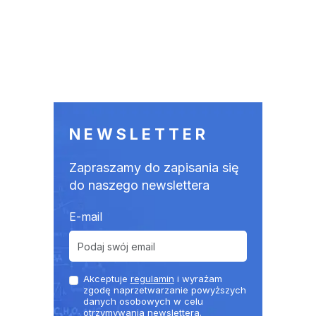
NEWSLETTER
Zapraszamy do zapisania się
do naszego newslettera
E-mail
Akceptuje
regulamin
i wyrażam
zgodę naprzetwarzanie powyższych
danych osobowych w celu
otrzymywania newslettera.