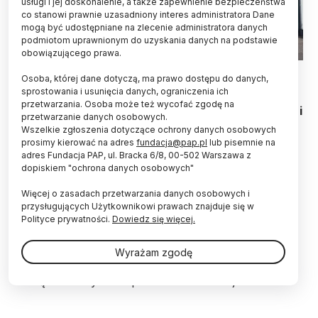
usługi i jej doskonalenie, a także zapewnienie bezpieczeństwa
co stanowi prawnie uzasadniony interes administratora Dane
mogą być udostępniane na zlecenie administratora danych
podmiotom uprawnionym do uzyskania danych na podstawie
obowiązującego prawa.
15.03.2023. Instytut Genetyki Człowieka PAN w Poznaniu.
Osoba, której dane dotyczą, ma prawo dostępu do danych,
PAP/Jakub Kaczmarczyk
sprostowania i usunięcia danych, ograniczenia ich
przetwarzania. Osoba może też wycofać zgodę na
Zwiększenie powierzchni laboratoryjnej Instytutu i
przetwarzanie danych osobowych.
rozwój badań w obszarze bioinformatyki
Wszelkie zgłoszenia dotyczące ochrony danych osobowych
zapowiada nowy dyrektor Instytutu Genetyki
prosimy kierować na adres
fundacja@pap.pl
lub pisemnie na
Człowieka PAN w Poznaniu prof. dr hab. Maciej
adres Fundacja PAP, ul. Bracka 6/8, 00-502 Warszawa z
Giefing.
dopiskiem "ochrona danych osobowych"
Więcej o zasadach przetwarzania danych osobowych i
przysługujących Użytkownikowi prawach znajduje się w
Od kwietnia prof. dr hab. Maciej Giefing jest nowym
Polityce prywatności.
Dowiedz się więcej.
dyrektorem Instytutu Genetyki Człowieka PAN w
Poznaniu. Został powołany przez prezesa Polskiej
Akademii Nauk w drodze konkursu. Zastąpił na tym
Wyrażam zgodę
stanowisku prof. dr. hab. Michała Witta, który
zarządzał Instytutem przez dwie kadencje.