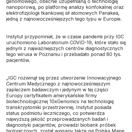
genomowego, obecnie uzupełnianą o technologię
nanoporową, po platformę analizy konfokalnej oraz
elektrofizjologii tkankowej sił atomowych Panakea,
jedną z najnowocześniejszych tego typu w Europie.
Instytut przypomniał, że w czasie pandemii przy IGC
uruchomiono Laboratorium COVID-19, które stało się
jednym z najważniejszych centrów diagnostycznych
tego wirusa w Poznaniu i przebadało ponad 80 tys.
pacjentów.
„IGC rozwinął się przez utworzenie Innowacyjnego
Centrum Medycznego z najnowocześniejszym
zapleczem badawczym i jedynym w tej części
Europy certyfikatem amerykańskie firmy
biotechnologicznej 10xGenomics na technologię
transkryptomiki przestrzennej. Instytut posiada
status podmiotu leczniczego, co potwierdza
najwyższą jakość przeprowadzanych badań i
diagnostyki pacjentów, prowadzi biobank próbek
biologicznych, został wpisany także na Polską Mapę