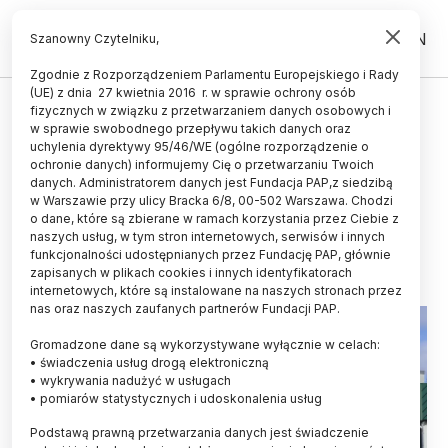
PL
EN
Szanowny Czytelniku,
Zgodnie z Rozporządzeniem Parlamentu Europejskiego i Rady
(UE) z dnia 27 kwietnia 2016 r. w sprawie ochrony osób
UCZELNIE I INSTYTUCJE
fizycznych w związku z przetwarzaniem danych osobowych i
w sprawie swobodnego przepływu takich danych oraz
Nowy dyrektor Instytutu Genetyki
uchylenia dyrektywy 95/46/WE (ogólne rozporządzenie o
Człowieka PAN zapowiada dalszy
ochronie danych) informujemy Cię o przetwarzaniu Twoich
danych. Administratorem danych jest Fundacja PAP,z siedzibą
rozwój placówki
w Warszawie przy ulicy Bracka 6/8, 00-502 Warszawa. Chodzi
o dane, które są zbierane w ramach korzystania przez Ciebie z
10.04.2024
aktualizacja: 10.04.2024
naszych usług, w tym stron internetowych, serwisów i innych
3 minuty czytania
funkcjonalności udostępnianych przez Fundację PAP, głównie
zapisanych w plikach cookies i innych identyfikatorach
internetowych, które są instalowane na naszych stronach przez
nas oraz naszych zaufanych partnerów Fundacji PAP.
Gromadzone dane są wykorzystywane wyłącznie w celach:
• świadczenia usług drogą elektroniczną
• wykrywania nadużyć w usługach
• pomiarów statystycznych i udoskonalenia usług
Podstawą prawną przetwarzania danych jest świadczenie