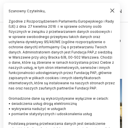
PL
EN
Szanowny Czytelniku,
Zgodnie z Rozporządzeniem Parlamentu Europejskiego i Rady
(UE) z dnia 27 kwietnia 2016 r. w sprawie ochrony osób
UCZELNIE I INSTYTUCJE
fizycznych w związku z przetwarzaniem danych osobowych i
w sprawie swobodnego przepływu takich danych oraz
2 mln zł dla Planetarium Śląskiego
uchylenia dyrektywy 95/46/WE (ogólne rozporządzenie o
na sprzęt do obserwacji kosmosu
ochronie danych) informujemy Cię o przetwarzaniu Twoich
danych. Administratorem danych jest Fundacja PAP,z siedzibą
w Warszawie przy ulicy Bracka 6/8, 00-502 Warszawa. Chodzi
27.03.2024
aktualizacja: 27.03.2024
o dane, które są zbierane w ramach korzystania przez Ciebie z
2 minuty czytania
naszych usług, w tym stron internetowych, serwisów i innych
funkcjonalności udostępnianych przez Fundację PAP, głównie
zapisanych w plikach cookies i innych identyfikatorach
internetowych, które są instalowane na naszych stronach przez
nas oraz naszych zaufanych partnerów Fundacji PAP.
Gromadzone dane są wykorzystywane wyłącznie w celach:
• świadczenia usług drogą elektroniczną
• wykrywania nadużyć w usługach
• pomiarów statystycznych i udoskonalenia usług
Podstawą prawną przetwarzania danych jest świadczenie