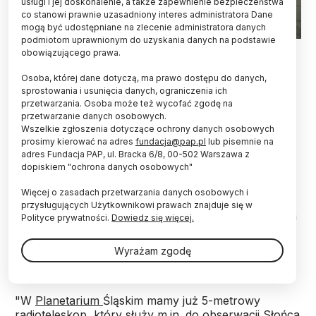
usługi i jej doskonalenie, a także zapewnienie bezpieczeństwa
co stanowi prawnie uzasadniony interes administratora Dane
mogą być udostępniane na zlecenie administratora danych
podmiotom uprawnionym do uzyskania danych na podstawie
Chorzów, 28.12.2023. Planetarium Śląskiego Parku Nauki w
obowiązującego prawa.
Chorzowie. PAP/Zbigniew Meissner
Osoba, której dane dotyczą, ma prawo dostępu do danych,
Sejmik Województwa Śląskiego ma przekazać
sprostowania i usunięcia danych, ograniczenia ich
Planetarium Śląskiemu dwa miliony złotych na
przetwarzania. Osoba może też wycofać zgodę na
budowę interferometru radiowego. Wicedyrektor
przetwarzanie danych osobowych.
Wszelkie zgłoszenia dotyczące ochrony danych osobowych
instytucji Damian Jabłeka wyjaśnił, że nowy
prosimy kierować na adres
fundacja@pap.pl
lub pisemnie na
sprzęt poszerzy obecne zdolności obserwacji
adres Fundacja PAP, ul. Bracka 6/8, 00-502 Warszawa z
kosmosu z wykorzystaniem fal radiowych.
dopiskiem "ochrona danych osobowych"
Więcej o zasadach przetwarzania danych osobowych i
Zgodnie ze zmianami, których radni dokonali w
przysługujących Użytkownikowi prawach znajduje się w
wieloletniej prognozie finansowej woj. śląskiego, dwa
Polityce prywatności.
Dowiedz się więcej.
miliony złotych trafią do Planetarium Śląskiego w
latach 2024-2025. W tym czasie ma zostać
Wyrażam zgodę
zbudowany i uruchomiony interferometr.
"W
Planetarium
Śląskim mamy już 5-metrowy
radioteleskop, który służy m.in. do obserwacji Słońca