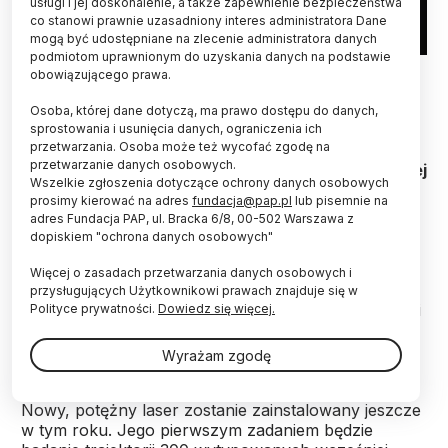
usługi i jej doskonalenie, a także zapewnienie bezpieczeństwa
co stanowi prawnie uzasadniony interes administratora Dane
mogą być udostępniane na zlecenie administratora danych
podmiotom uprawnionym do uzyskania danych na podstawie
Fot. materiały prasowe CBK
obowiązującego prawa.
Stacja Laserowa Obserwatorium
Osoba, której dane dotyczą, ma prawo dostępu do danych,
Astrogeodynamicznego Centrum Badań
sprostowania i usunięcia danych, ograniczenia ich
przetwarzania. Osoba może też wycofać zgodę na
Kosmicznych PAN w Borówcu pod Poznaniem
przetwarzanie danych osobowych.
zostanie wyposażona w nowy laser. Za pomocą tej
Wszelkie zgłoszenia dotyczące ochrony danych osobowych
aparatury badacze będą obserwować śmieci
prosimy kierować na adres
fundacja@pap.pl
lub pisemnie na
kosmiczne.
adres Fundacja PAP, ul. Bracka 6/8, 00-502 Warszawa z
dopiskiem "ochrona danych osobowych"
Zakończył się przetarg na zakup nowego
Więcej o zasadach przetwarzania danych osobowych i
impulsowego nanosekundowego lasera
przysługujących Użytkownikowi prawach znajduje się w
neodymowego typu YAG, który wzmocni możliwości
Polityce prywatności.
Dowiedz się więcej.
obserwacyjne
Stacji Laserowej Obserwatorium
Astrogeodynamicznego Centrum Badań
Wyrażam zgodę
Kosmicznych PAN w Borówcu
pod Poznaniem –
poinformowało w środę w komunikacie CBK PAN.
Nowy, potężny laser zostanie zainstalowany jeszcze
w tym roku. Jego pierwszym zadaniem będzie