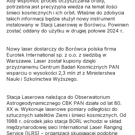
Aby wspomóc proces oczyszczania orbity,
potrzebna jest precyzyjna wiedza na temat ilości
śmieci kosmicznych i ich orbit. Właśnie do zdobycia
takich informacji będzie służył nowy instrument
instalowany w Stacji Laserowej w Borówcu. Powinien
zostać oddany do użytku w drugiej połowie 2024 r.
Nowy laser dostarczy do Borówca polska firma
Eurotek International sp. z o.o. z siedzibą w
Warszawie. Laser został kupiony dzięki
przyznanemu Centrum Badań Kosmicznych PAN
wsparciu o wysokości 2,3 mln zł z Ministerstwa
Nauki i Szkolnictwa Wyższego.
Stacja Laserowa należąca do Obserwatorium
Astrogeodynamicznego CBK PAN działa od lat 80.
XX w. Wykonuje laserowe pomiary odległości do
sztucznych satelitów Ziemi i śmieci kosmicznych. Od
1988 r. ośrodek jako stacja BORL wchodzi w skład
międzynarodowej sieci International Laser Ranging
Service (ILRS) – organizacji skupiającej podobne