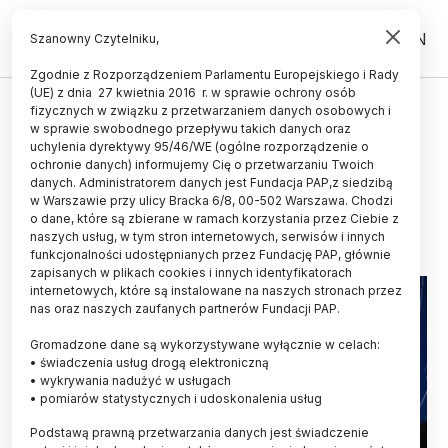
PL
EN
Szanowny Czytelniku,
Zgodnie z Rozporządzeniem Parlamentu Europejskiego i Rady
(UE) z dnia 27 kwietnia 2016 r. w sprawie ochrony osób
KOSMOS
fizycznych w związku z przetwarzaniem danych osobowych i
w sprawie swobodnego przepływu takich danych oraz
Śmieci kosmiczne na celowniku
uchylenia dyrektywy 95/46/WE (ogólne rozporządzenie o
obserwatorium w Borówcu
ochronie danych) informujemy Cię o przetwarzaniu Twoich
danych. Administratorem danych jest Fundacja PAP,z siedzibą
w Warszawie przy ulicy Bracka 6/8, 00-502 Warszawa. Chodzi
13.03.2024
aktualizacja: 13.03.2024
o dane, które są zbierane w ramach korzystania przez Ciebie z
3 minuty czytania
naszych usług, w tym stron internetowych, serwisów i innych
funkcjonalności udostępnianych przez Fundację PAP, głównie
zapisanych w plikach cookies i innych identyfikatorach
internetowych, które są instalowane na naszych stronach przez
nas oraz naszych zaufanych partnerów Fundacji PAP.
Gromadzone dane są wykorzystywane wyłącznie w celach:
• świadczenia usług drogą elektroniczną
• wykrywania nadużyć w usługach
• pomiarów statystycznych i udoskonalenia usług
Podstawą prawną przetwarzania danych jest świadczenie