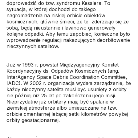
doprowadzić do tzw. syndromu Kesslera. To
sytuacja, w której dochodzi do takiego
nagromadzenia na niskiej orbicie obiektów
kosmicznych, głównie śmieci, że te, zderzając się ze
sobą, będą nieustannie i lawinowo generowały
kolejne odpadki. Aby temu zapobiec, konieczne było
wprowadzenie regulacji nakazujących deorbitowanie
nieczynnych satelitów.
Już w 1993 r. powstał Międzyagencyjny Komitet
Koordynacyjny ds. Odpadów Kosmicznych (ang.
Inter­Agency Space Debris Coordination Committee,
IADC). W 2002 r. organizacja wydała zarządzenie, że
każdy nieczynny satelita musi być usunięty z orbity
nie później niż 25 lat po zakończeniu jego misji.
Nieprzydatne już orbitery mają być spalane w
ziemskiej atmosferze albo umieszczane na tzw.
orbicie cmentarnej leżącej setki kilometrów powyżej
orbity geostacjonarnej.